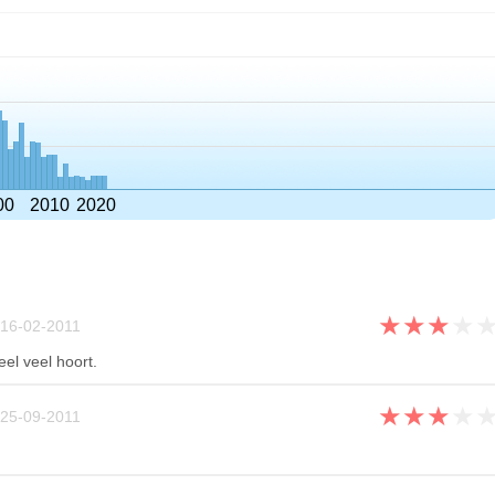
00
2010
2020
★
★
★
★
16-02-2011
eel veel hoort.
★
★
★
★
25-09-2011