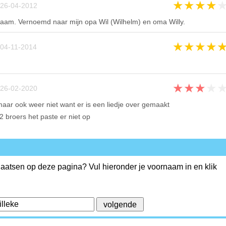
★
★
★
★
26-04-2012
 naam. Vernoemd naar mijn opa Wil (Wilhelm) en oma Willy.
★
★
★
★
04-11-2014
★
★
★
★
26-02-2020
maar ook weer niet want er is een liedje over gemaakt
2 broers het paste er niet op
plaatsen op deze pagina? Vul hieronder je voornaam in en klik