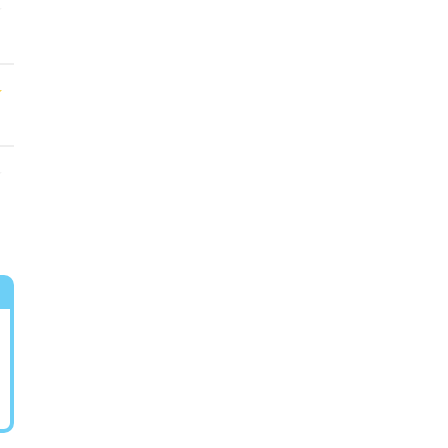
★
★
★