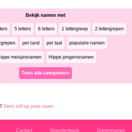
Bekijk namen met
ters
5 letters
6 letters
1 lettergreep
2 lettergrepen
ergrepen
per land
per taal
populaire namen
ippe meisjesnamen
Hippe jongensnamen
Toon alle categorieen
e?
Stem zelf op jouw naam
Contact
Woordenboek
Dierennamen