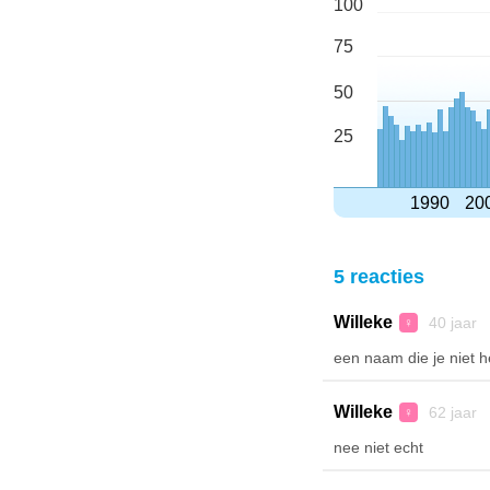
100
75
50
25
1990
20
5 reacties
Willeke
40 jaar 
♀
een naam die je niet h
Willeke
62 jaar 
♀
nee niet echt