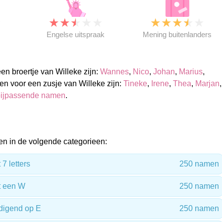
★
★
★
★
★
★
★
★
★
★
★
Engelse uitspraak
Mening buitenlanders
n broertje van Willeke zijn:
Wannes
,
Nico
,
Johan
,
Marius
,
n voor een zusje van Willeke zijn:
Tineke
,
Irene
,
Thea
,
Marjan
,
ijpassende namen
.
n in de volgende categorieen:
7 letters
250 namen
t een W
250 namen
digend op E
250 namen