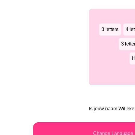
3 letters
4 let
3 lett
H
Is jouw naam Willek
Change Language