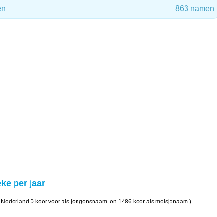
en
863 namen
eke per jaar
n Nederland 0 keer voor als jongensnaam, en 1486 keer als meisjenaam.)