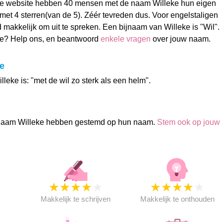
e website hebben 40 mensen met de naam Willeke hun eigen
t 4 sterren(van de 5). Zéér tevreden dus. Voor engelstaligen
jd makkelijk om uit te spreken. Een bijnaam van Willeke is "Wil".
ke? Help ons, en beantwoord
enkele vragen
over jouw naam.
e
leke is: "met de wil zo sterk als een helm".
naam Willeke hebben gestemd op hun naam.
Stem ook op jouw
★
★
★
★
★
★
★
★
★
★
★
Makkelijk te schrijven
Makkelijk te onthouden