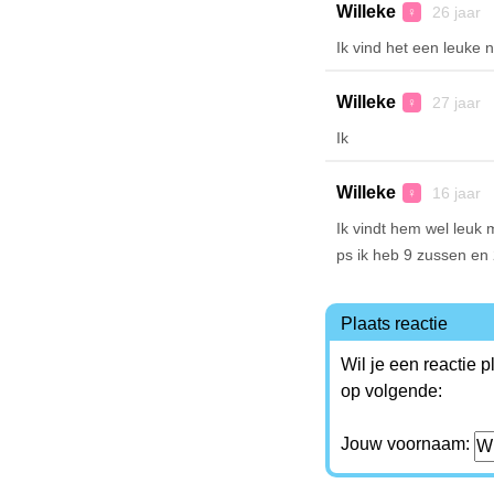
Willeke
26 jaar 
♀
Ik vind het een leuke
Willeke
27 jaar 
♀
Ik
Willeke
16 jaar 
♀
Ik vindt hem wel leuk 
ps ik heb 9 zussen en 
Plaats reactie
Wil je een reactie 
op volgende:
Jouw voornaam: