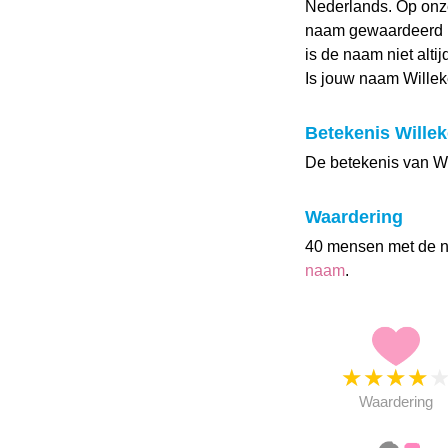
Nederlands. Op onz
naam gewaardeerd me
is de naam niet alti
Is jouw naam Wille
Betekenis Willek
De betekenis van Wil
Waardering
40 mensen met de 
naam
.
★
★
★
★
Waardering