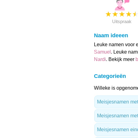
★
★
★
★
Uitspraak
Naam ideeen
Leuke namen voor ee
Samuel
. Leuke name
Nardi
. Bekijk meer
b
Categorieën
Willeke is opgenome
Meisjesnamen met 
Meisjesnamen me
Meisjesnamen ein