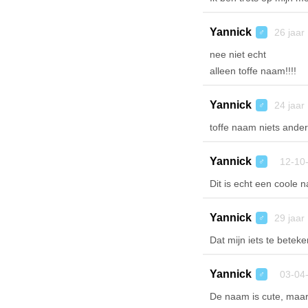
Yannick
26 jaar
♂
nee niet echt
alleen toffe naam!!!!
Yannick
24 jaar
♂
toffe naam niets ander
Yannick
12-10-
♂
Dit is echt een coole 
Yannick
29 jaar
♂
Dat mijn iets te betek
Yannick
03-04-
♂
De naam is cute, maar v