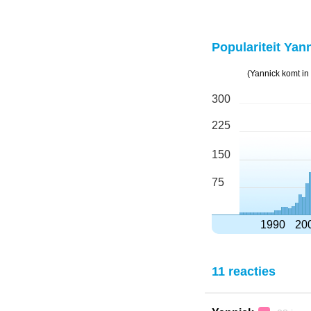
Populariteit Yann
(Yannick komt in
300
225
150
75
1990
20
11 reacties