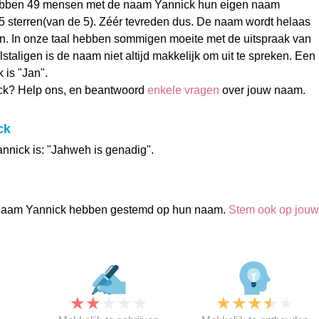
ebben 49 mensen met de naam Yannick hun eigen naam
 sterren(van de 5). Zéér tevreden dus. De naam wordt helaas
n. In onze taal hebben sommigen moeite met de uitspraak van
taligen is de naam niet altijd makkelijk om uit te spreken. Een
 is "Jan".
ck? Help ons, en beantwoord
enkele vragen
over jouw naam.
ck
nnick is: "Jahweh is genadig".
naam Yannick hebben gestemd op hun naam.
Stem ook op jouw
★
★
★
★
★
★
★
★
★
★
★