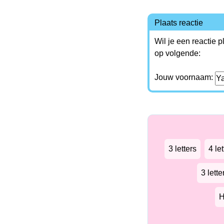
Plaats reactie
Wil je een reactie 
op volgende:
Jouw voornaam:
3 letters
4 let
3 lett
H