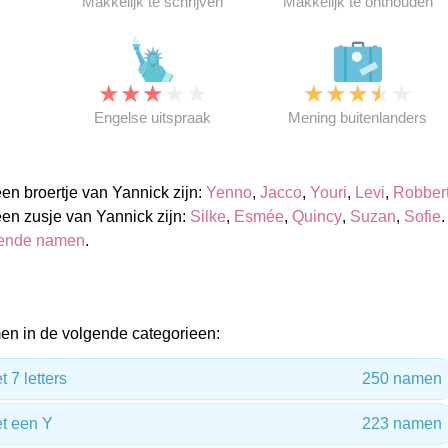
Makkelijk te schrijven
Makkelijk te onthouden
★
★
★
★
★
★
★
★
★
★
★
Engelse uitspraak
Mening buitenlanders
n broertje van Yannick zijn:
Yenno
,
Jacco
,
Youri
,
Levi
,
Robber
en zusje van Yannick zijn:
Silke
,
Esmée
,
Quincy
,
Suzan
,
Sofie
.
sende namen
.
en in de volgende categorieen:
7 letters
250 namen
t een Y
223 namen