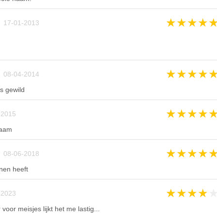
★
★
★
★
 17-01-2013
★
★
★
★
 08-04-2014
s gewild
★
★
★
★
2015
naam
★
★
★
★
 08-06-2018
enen heeft
★
★
★
★
2023
oor meisjes lijkt het me lastig...