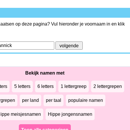
plaatsen op deze pagina? Vul hieronder je voornaam in en klik
Bekijk namen met
ters
5 letters
6 letters
1 lettergreep
2 lettergrepen
ergrepen
per land
per taal
populaire namen
ippe meisjesnamen
Hippe jongensnamen
Toon alle categorieen