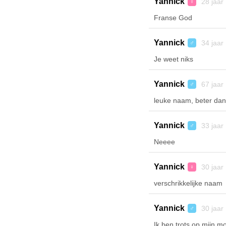
Yannick
28 jaar
♀
Franse God
Yannick
34 jaar
♂
Je weet niks
Yannick
67 jaar
♂
leuke naam, beter dan
Yannick
33 jaar
♂
Neeee
Yannick
30 jaar
♀
verschrikkelijke naam
Yannick
30 jaar
♂
Ik ben trots op mijn m