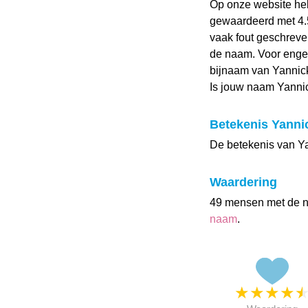
Op onze website h
gewaardeerd met 4.5
vaak fout geschreve
de naam. Voor engels
bijnaam van Yannick
Is jouw naam Yanni
Betekenis Yanni
De betekenis van Ya
Waardering
49 mensen met de 
naam
.
★
★
★
★