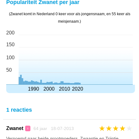
Populariteit Zwanet per jaar
(Zwanet komt in Nederland 0 keer voor als jongensnaam, en 55 keer als
meisjenaam.)
200
150
100
50
1990
2000
2010
2020
1 reacties
★
★
★
★
★
Zwanet
64 jaar 18-07-2013
♀
Vernoemd naar beide grootmoeders, Zwaantje en Trijntje