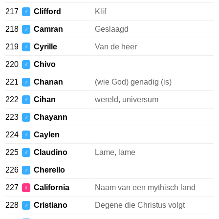
217
Clifford
Klif
♂
218
Camran
Geslaagd
♂
219
Cyrille
Van de heer
♂
220
Chivo
♂
221
Chanan
(wie God) genadig (is)
♂
222
Cihan
wereld, universum
♂
223
Chayann
♂
224
Caylen
♂
225
Claudino
Lame, lame
♂
226
Cherello
♂
227
California
Naam van een mythisch land
♀
228
Cristiano
Degene die Christus volgt
♂