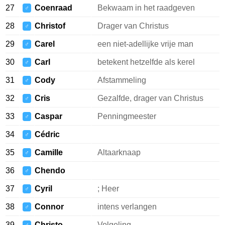
27
Coenraad
Bekwaam in het raadgeven
♂
28
Christof
Drager van Christus
♂
29
Carel
een niet-adellijke vrije man
♂
30
Carl
betekent hetzelfde als kerel
♂
31
Cody
Afstammeling
♂
32
Cris
Gezalfde, drager van Christus
♂
33
Caspar
Penningmeester
♂
34
Cédric
♂
35
Camille
Altaarknaap
♂
36
Chendo
♂
37
Cyril
; Heer
♂
38
Connor
intens verlangen
♂
39
Christo
Volgeling