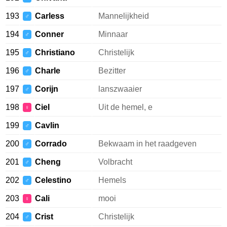
193
Carless
Mannelijkheid
♂
194
Conner
Minnaar
♂
195
Christiano
Christelijk
♂
196
Charle
Bezitter
♂
197
Corijn
lanszwaaier
♂
198
Ciel
Uit de hemel, e
♀
199
Cavlin
♂
200
Corrado
Bekwaam in het raadgeven
♂
201
Cheng
Volbracht
♂
202
Celestino
Hemels
♂
203
Cali
mooi
♀
204
Crist
Christelijk
♂