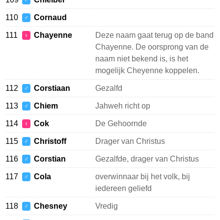
♂
110
Cornaud
♂
111
Chayenne
Deze naam gaat terug op de band
♀
Chayenne. De oorsprong van de
naam niet bekend is, is het
mogelijk Cheyenne koppelen.
112
Corstiaan
Gezalfd
♂
113
Chiem
Jahweh richt op
♂
114
Cok
De Gehoornde
♀
115
Christoff
Drager van Christus
♂
116
Corstian
Gezalfde, drager van Christus
♂
117
Cola
overwinnaar bij het volk, bij
♂
iedereen geliefd
118
Chesney
Vredig
♂