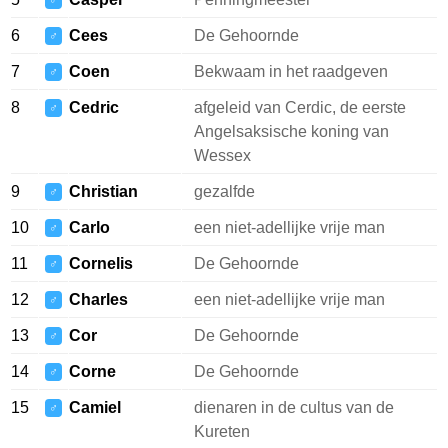
♂
6
Cees
De Gehoornde
♂
7
Coen
Bekwaam in het raadgeven
♂
8
Cedric
afgeleid van Cerdic, de eerste
♂
Angelsaksische koning van
Wessex
9
Christian
gezalfde
♂
10
Carlo
een niet-adellijke vrije man
♂
11
Cornelis
De Gehoornde
♂
12
Charles
een niet-adellijke vrije man
♂
13
Cor
De Gehoornde
♂
14
Corne
De Gehoornde
♂
15
Camiel
dienaren in de cultus van de
♂
Kureten