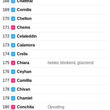
168
Chatthai
♂
169
Cornilis
♂
170
Chelton
♂
171
Chems
♀
172
Celaleddin
♂
173
Calamora
♂
174
Crelis
♂
175
Chiara
helder, blinkend, glanzend
♀
176
Ceyhan
♂
177
Camillia
♀
178
Chivan
♂
179
Chamiel
♂
180
Conchita
Opvatting
♀