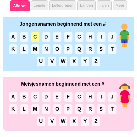
Alfabet
Lengte
Lettergrepen
Landen
Talen
Meer
Jongensnamen beginnend met een #
A
B
C
D
E
F
G
H
I
J
K
L
M
N
O
P
Q
R
S
T
U
V
W
X
Y
Z
Meisjesnamen beginnend met een #
A
B
C
D
E
F
G
H
I
J
K
L
M
N
O
P
Q
R
S
T
U
V
W
X
Y
Z