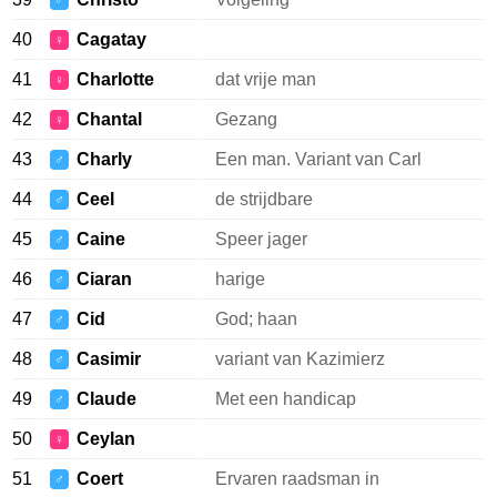
♂
40
Cagatay
♀
41
Charlotte
dat vrije man
♀
42
Chantal
Gezang
♀
43
Charly
Een man. Variant van Carl
♂
44
Ceel
de strijdbare
♂
45
Caine
Speer jager
♂
46
Ciaran
harige
♂
47
Cid
God; haan
♂
48
Casimir
variant van Kazimierz
♂
49
Claude
Met een handicap
♂
50
Ceylan
♀
51
Coert
Ervaren raadsman in
♂