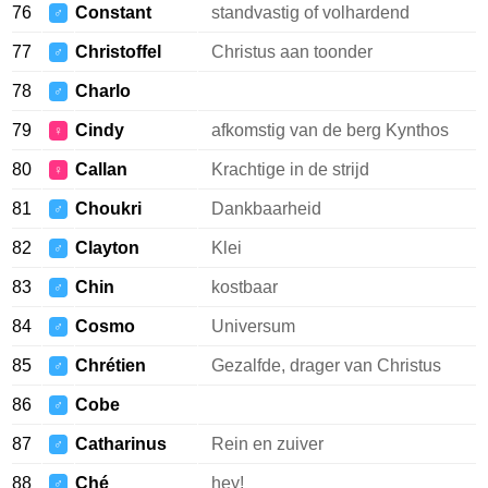
76
Constant
standvastig of volhardend
♂
77
Christoffel
Christus aan toonder
♂
78
Charlo
♂
79
Cindy
afkomstig van de berg Kynthos
♀
80
Callan
Krachtige in de strijd
♀
81
Choukri
Dankbaarheid
♂
82
Clayton
Klei
♂
83
Chin
kostbaar
♂
84
Cosmo
Universum
♂
85
Chrétien
Gezalfde, drager van Christus
♂
86
Cobe
♂
87
Catharinus
Rein en zuiver
♂
88
Ché
hey!
♂