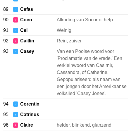
89
Cefas
♂
90
Coco
Afkorting van Socorro, help
♀
91
Cel
Weinig
♂
92
Caitlin
Rein, zuiver
♀
93
Casey
Van een Poolse woord voor
♂
'Proclamatie van de vrede.' Een
verkleinwoord van Casirnir,
Cassandra, of Catherine.
Gepopulariseerd als naam van
een jongen door het Amerikaanse
volkslied 'Casey Jones'.
94
Corentin
♂
95
Catrinus
♂
96
Claire
helder, blinkend, glanzend
♀