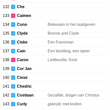
132
Che
♂
133
Caimen
♀
134
Cuno
Bekwaam in het raadgeven
♂
135
Clyde
Bonnie and Clyde
♂
136
Ciske
Een Fransman
♂
137
Cain
Een bezitting, een speer
♂
138
Caron
Liefdevolle, Kind
♀
139
Cor Jan
♂
140
Cisse
♂
141
Chedric
♂
142
Costiaan
Gezalfde, drager van Christus
♂
143
Curly
gekruld, met krullen
♂