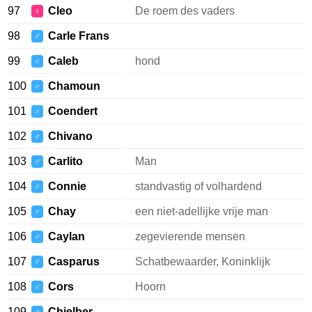
97
Cleo
De roem des vaders
♀
98
Carle Frans
♂
99
Caleb
hond
♂
100
Chamoun
♂
101
Coendert
♂
102
Chivano
♂
103
Carlito
Man
♂
104
Connie
standvastig of volhardend
♂
105
Chay
een niet-adellijke vrije man
♂
106
Caylan
zegevierende mensen
♂
107
Casparus
Schatbewaarder, Koninklijk
♂
108
Cors
Hoorn
♂
109
Chielber