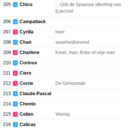
205
Chico
; . Ook de Spaanse afkorting van
♂
Ezechiël
206
Campattack
♂
207
Cyrilla
heer
♀
208
Chan
waarheidlievend
♂
209
Charlene
Kerel, man, flinke of vrije man
♀
210
Corinus
♂
211
Ciero
♀
212
Corrie
De Gehoornde
♀
213
Claude-Pascal
♂
214
Chento
♂
215
Celien
Weinig
♀
216
Calicas
♂