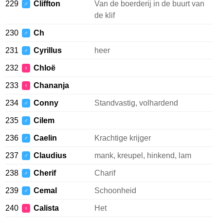
229
Cliffton
Van de boerderij in de buurt van
♂
de klif
230
Ch
♂
231
Cyrillus
heer
♂
232
Chloë
♀
233
Chananja
♀
234
Conny
Standvastig, volhardend
♂
235
Cilem
♂
236
Caelin
Krachtige krijger
♂
237
Claudius
mank, kreupel, hinkend, lam
♂
238
Cherif
Charif
♂
239
Cemal
Schoonheid
♂
240
Calista
Het
♀