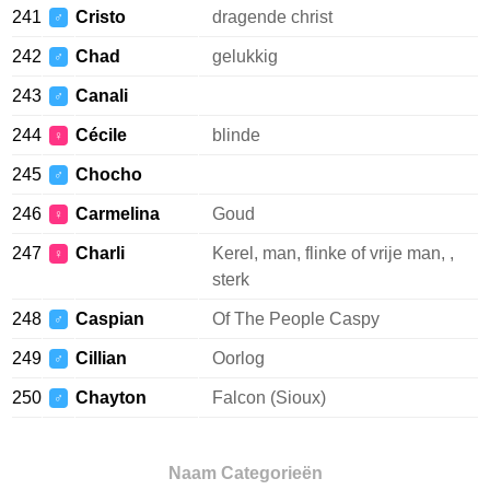
241
Cristo
dragende christ
♂
242
Chad
gelukkig
♂
243
Canali
♂
244
Cécile
blinde
♀
245
Chocho
♂
246
Carmelina
Goud
♀
247
Charli
Kerel, man, flinke of vrije man, ,
♀
sterk
248
Caspian
Of The People Caspy
♂
249
Cillian
Oorlog
♂
250
Chayton
Falcon (Sioux)
♂
Naam Categorieën