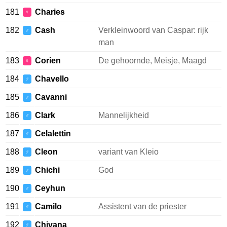
181
Charies
♀
182
Cash
Verkleinwoord van Caspar: rijk
♂
man
183
Corien
De gehoornde, Meisje, Maagd
♀
184
Chavello
♂
185
Cavanni
♂
186
Clark
Mannelijkheid
♂
187
Celalettin
♂
188
Cleon
variant van Kleio
♂
189
Chichi
God
♂
190
Ceyhun
♂
191
Camilo
Assistent van de priester
♂
192
Chivana
♂