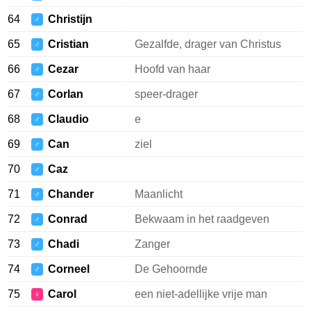
64
Christijn
♂
65
Cristian
Gezalfde, drager van Christus
♂
66
Cezar
Hoofd van haar
♂
67
Corlan
speer-drager
♂
68
Claudio
e
♂
69
Can
ziel
♂
70
Caz
♂
71
Chander
Maanlicht
♂
72
Conrad
Bekwaam in het raadgeven
♂
73
Chadi
Zanger
♂
74
Corneel
De Gehoornde
♂
75
Carol
een niet-adellijke vrije man
♀