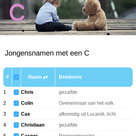
Jongensnamen met een C
#
Naam
Betekenis
♂
1
Chris
gezalfde
♂
2
Colin
Overwinnaar van het volk
♂
3
Cas
afkomstig uit Lucaníë, licht
♂
4
Christiaan
gezalfde
♂
5
Casper
Penningmeester