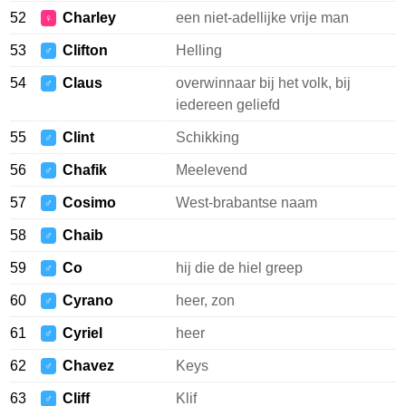
52
Charley
een niet-adellijke vrije man
♀
53
Clifton
Helling
♂
54
Claus
overwinnaar bij het volk, bij
♂
iedereen geliefd
55
Clint
Schikking
♂
56
Chafik
Meelevend
♂
57
Cosimo
West-brabantse naam
♂
58
Chaib
♂
59
Co
hij die de hiel greep
♂
60
Cyrano
heer, zon
♂
61
Cyriel
heer
♂
62
Chavez
Keys
♂
63
Cliff
Klif
♂