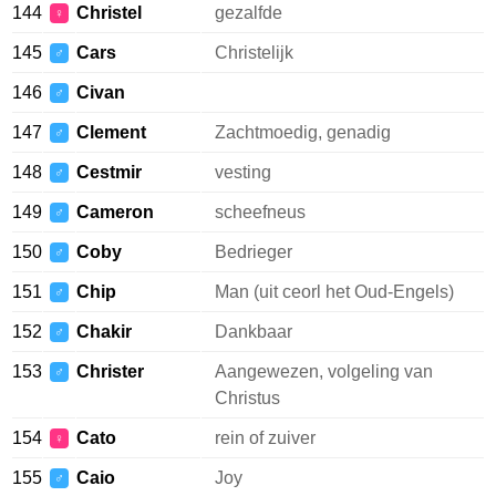
144
Christel
gezalfde
♀
145
Cars
Christelijk
♂
146
Civan
♂
147
Clement
Zachtmoedig, genadig
♂
148
Cestmir
vesting
♂
149
Cameron
scheefneus
♂
150
Coby
Bedrieger
♂
151
Chip
Man (uit ceorl het Oud-Engels)
♂
152
Chakir
Dankbaar
♂
153
Christer
Aangewezen, volgeling van
♂
Christus
154
Cato
rein of zuiver
♀
155
Caio
Joy
♂