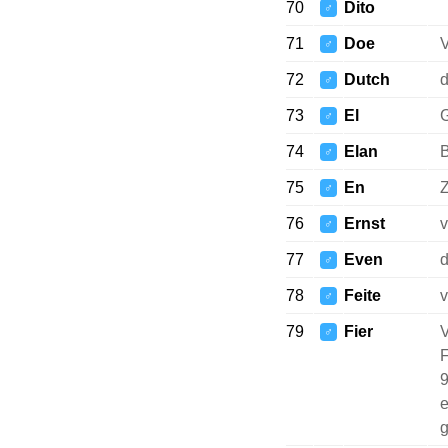
70
Dito
♂
71
Doe
V
♂
72
Dutch
d
♂
73
El
G
♂
74
Elan
♂
75
En
♂
76
Ernst
v
♂
77
Even
d
♂
78
Feite
v
♂
79
Fier
V
♂
F
9
e
g