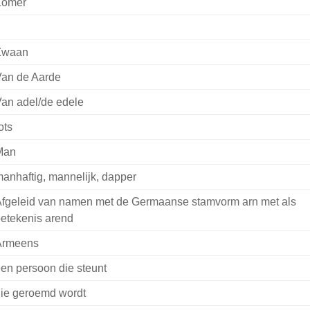
Zomer
Zwaan
an de Aarde
an adel/de edele
ots
Man
anhaftig, mannelijk, dapper
fgeleid van namen met de Germaanse stamvorm arn met als
etekenis arend
Armeens
en persoon die steunt
ie geroemd wordt