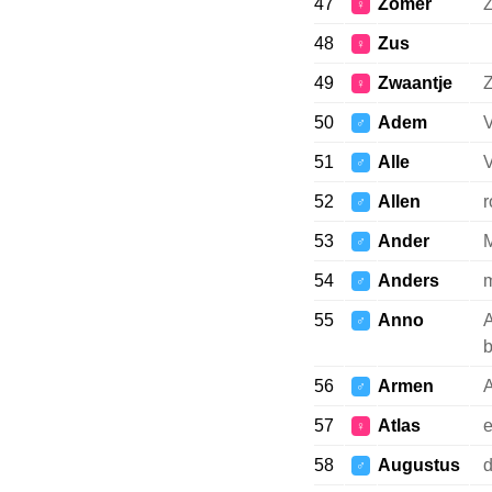
47
Zomer
♀
48
Zus
♀
49
Zwaantje
♀
50
Adem
V
♂
51
Alle
V
♂
52
Allen
r
♂
53
Ander
♂
54
Anders
m
♂
55
Anno
A
♂
b
56
Armen
♂
57
Atlas
e
♀
58
Augustus
d
♂