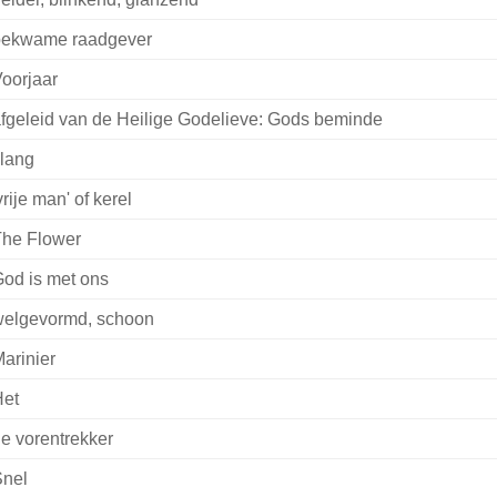
bekwame raadgever
oorjaar
fgeleid van de Heilige Godelieve: Gods beminde
lang
vrije man' of kerel
he Flower
od is met ons
elgevormd, schoon
arinier
et
e vorentrekker
nel