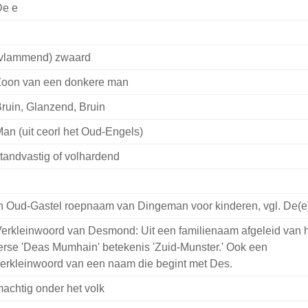
e e
vlammend) zwaard
oon van een donkere man
ruin, Glanzend, Bruin
an (uit ceorl het Oud-Engels)
tandvastig of volhardend
n Oud-Gastel roepnaam van Dingeman voor kinderen, vgl. De(e
erkleinwoord van Desmond: Uit een familienaam afgeleid van 
erse 'Deas Mumhain' betekenis 'Zuid-Munster.' Ook een
erkleinwoord van een naam die begint met Des.
achtig onder het volk