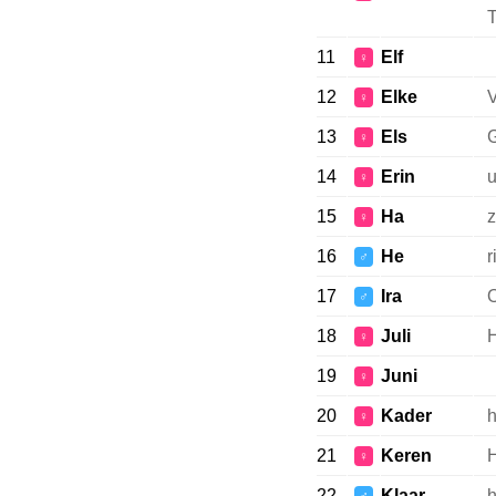
T
11
Elf
♀
12
Elke
V
♀
13
Els
G
♀
14
Erin
u
♀
15
Ha
z
♀
16
He
r
♂
17
Ira
O
♂
18
Juli
H
♀
19
Juni
♀
20
Kader
h
♀
21
Keren
♀
22
Klaar
h