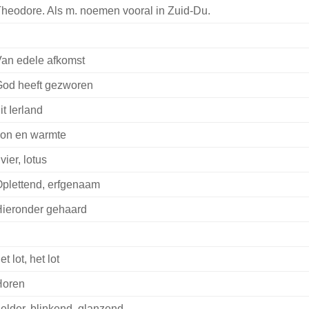
heodore. Als m. noemen vooral in Zuid-Du.
an edele afkomst
od heeft gezworen
it Ierland
on en warmte
ivier, lotus
plettend, erfgenaam
ieronder gehaard
et lot, het lot
Horen
elder, blinkend, glanzend