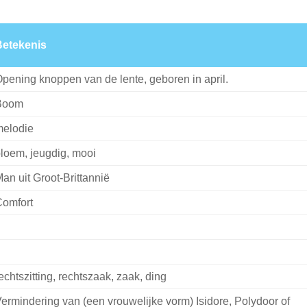
etekenis
pening knoppen van de lente, geboren in april.
Boom
elodie
loem, jeugdig, mooi
an uit Groot-Brittannië
omfort
echtszitting, rechtszaak, zaak, ding
ermindering van (een vrouwelijke vorm) Isidore, Polydoor of