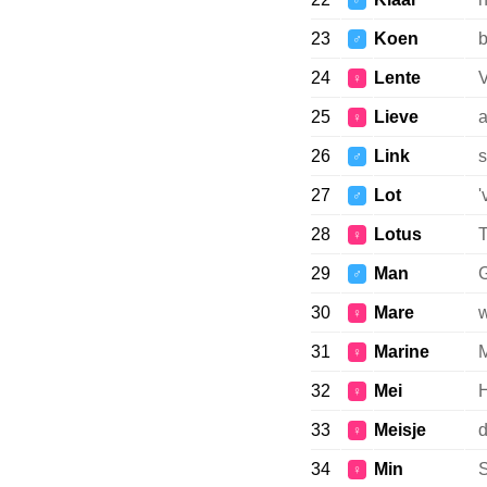
♂
23
Koen
♂
24
Lente
V
♀
25
Lieve
a
♀
26
Link
s
♂
27
Lot
'
♂
28
Lotus
T
♀
29
Man
G
♂
30
Mare
w
♀
31
Marine
M
♀
32
Mei
H
♀
33
Meisje
d
♀
34
Min
S
♀