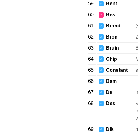
59
Bent
D
♂
60
Best
♀
61
Brand
(
♂
62
Bron
Z
♂
63
Bruin
B
♂
64
Chip
M
♂
65
Constant
s
♂
66
Dam
♂
67
De
I
♂
68
Des
V
♂
I
v
69
Dik
m
♂