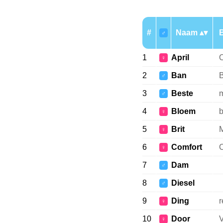
#
Naam
B
♂
1
April
O
♀
2
Ban
♂
3
Beste
m
♂
4
Bloem
b
♀
5
Brit
M
♀
6
Comfort
C
♀
7
Dam
♂
8
Diesel
♂
9
Ding
r
♀
10
Door
V
♀