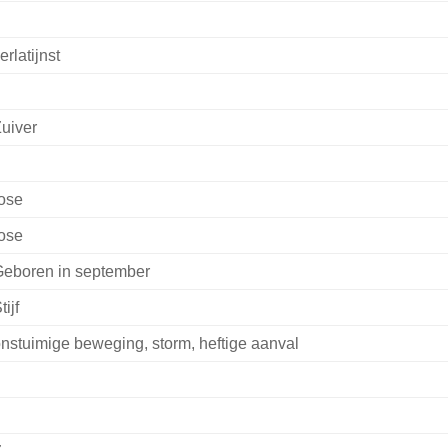
erlatijnst
uiver
ose
ose
eboren in september
tijf
nstuimige beweging, storm, heftige aanval