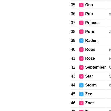
35
Ons
♀
36
Pop
v
♀
37
Prinses
♀
38
Pure
Z
♀
39
Raden
♂
40
Roos
r
♀
41
Roze
r
♀
42
September
G
♀
43
Star
S
♀
44
Storm
o
♂
45
Zee
♂
46
Zoet
♀