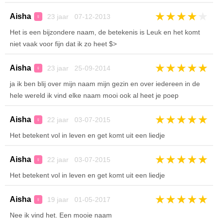
★
★
★
★
★
Aisha
23 jaar 07-12-2013
♀
Het is een bijzondere naam, de betekenis is Leuk en het komt
niet vaak voor fijn dat ik zo heet $>
★
★
★
★
★
Aisha
23 jaar 25-09-2014
♀
ja ik ben blij over mijn naam mijn gezin en over iedereen in de
hele wereld ik vind elke naam mooi ook al heet je poep
★
★
★
★
★
Aisha
22 jaar 03-07-2015
♀
Het betekent vol in leven en get komt uit een liedje
★
★
★
★
★
Aisha
22 jaar 03-07-2015
♀
Het betekent vol in leven en get komt uit een liedje
★
★
★
★
★
Aisha
19 jaar 01-05-2017
♀
Nee ik vind het. Een mooie naam