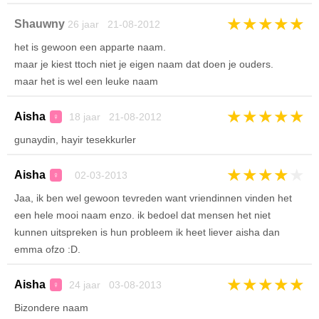
★
★
★
★
★
Shauwny
26 jaar 21-08-2012
het is gewoon een apparte naam.
maar je kiest ttoch niet je eigen naam dat doen je ouders.
maar het is wel een leuke naam
★
★
★
★
★
Aisha
18 jaar 21-08-2012
♀
gunaydin, hayir tesekkurler
★
★
★
★
★
Aisha
02-03-2013
♀
Jaa, ik ben wel gewoon tevreden want vriendinnen vinden het
een hele mooi naam enzo. ik bedoel dat mensen het niet
kunnen uitspreken is hun probleem ik heet liever aisha dan
emma ofzo :D.
★
★
★
★
★
Aisha
24 jaar 03-08-2013
♀
Bizondere naam