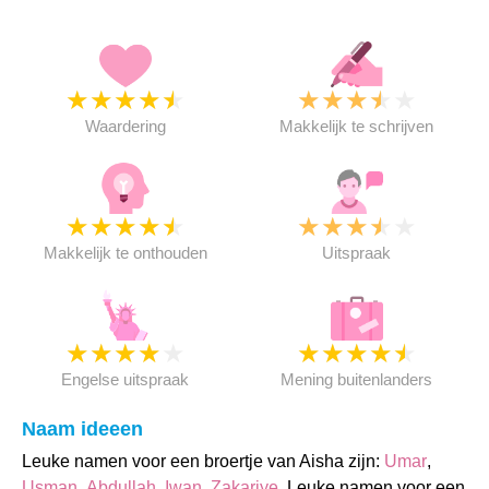
★
★
★
★
★
★
★
★
★
★
Waardering
Makkelijk te schrijven
★
★
★
★
★
★
★
★
★
★
Makkelijk te onthouden
Uitspraak
★
★
★
★
★
★
★
★
★
★
Engelse uitspraak
Mening buitenlanders
Naam ideeen
Leuke namen voor een broertje van Aisha zijn:
Umar
,
Usman
,
Abdullah
,
Iwan
,
Zakariye
. Leuke namen voor een