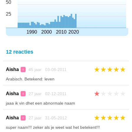
50
25
1990
2000
2010
2020
12 reacties
★
★
★
★
★
Aisha
45 jaar 03-08-2011
♀
Arabisch. Betekend: leven
★
★
★
★
★
Aisha
27 jaar 02-12-2011
♀
jaaa ik vin dhet een abnormale naam
★
★
★
★
★
Aisha
27 jaar 31-05-2012
♀
super naam!!! zeker als je weet wat het betekent!!!