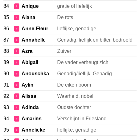
84
Anique
gratie of liefelijk
♀
85
Alana
De rots
♀
86
Anne-Fleur
lieflijke, genadige
♀
87
Annabelle
Genadig, lieflijk en bitter, bedroefd
♀
88
Azra
Zuiver
♀
89
Abigail
De vader verheugt zich
♀
90
Anouschka
Genadig/lieflijk, Genadig
♀
91
Aylin
De eiken boom
♀
92
Alissa
Waarheid, nobel
♀
93
Adinda
Oudste dochter
♀
94
Amarins
Verschijnt in Friesland
♀
95
Annelieke
lieflijke, genadige
♀