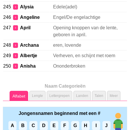
245
Alysia
Edele(adel)
♀
246
Angeline
Engel/De engelachtige
♀
247
April
Opening knoppen van de lente,
♀
geboren in april.
248
Archana
eren, lovende
♀
249
Albertje
Verheven, en schijnt met roem
♀
250
Anisha
Ononderbroken
♀
Naam Categorieën
Alfabet
Lengte
Lettergrepen
Landen
Talen
Meer
Jongensnamen beginnend met een #
A
B
C
D
E
F
G
H
I
J