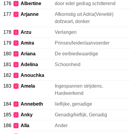
176
Albertine
door edel gedrag schitterend
♀
177
Arjanne
Afkomstig uit Adria(Venetië)
♀
dofzwart, donker
178
Arzu
Verlangen
♀
179
Amira
Prinses/leider/aanvoerder
♀
180
Ariana
De eerbiedwaardige
♀
181
Adelina
Schoonheid
♀
182
Anouchka
♀
183
Amela
Ingespannen strijdens,
♀
Hardwerkend
184
Annebeth
lieflijke, genadige
♀
185
Anky
Genadig/lieflijk, Genadig
♀
186
Alla
Ander
♀