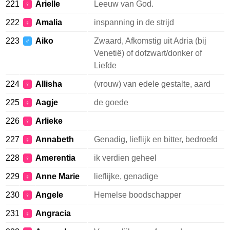
221
Arielle
Leeuw van God.
♀
222
Amalia
inspanning in de strijd
♀
223
Aiko
Zwaard, Afkomstig uit Adria (bij
♂
Venetië) of dofzwart/donker of
Liefde
224
Allisha
(vrouw) van edele gestalte, aard
♀
225
Aagje
de goede
♀
226
Arlieke
♀
227
Annabeth
Genadig, lieflijk en bitter, bedroefd
♀
228
Amerentia
ik verdien geheel
♀
229
Anne Marie
lieflijke, genadige
♀
230
Angele
Hemelse boodschapper
♀
231
Angracia
♀