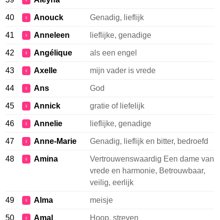
♀
40
Anouck
Genadig, lieflijk
♀
41
Anneleen
lieflijke, genadige
♀
42
Angélique
als een engel
♀
43
Axelle
mijn vader is vrede
♀
44
Ans
God
♀
45
Annick
gratie of liefelijk
♀
46
Annelie
lieflijke, genadige
♀
47
Anne-Marie
Genadig, lieflijk en bitter, bedroefd
♀
48
Amina
Vertrouwenswaardig Een dame van
♀
vrede en harmonie, Betrouwbaar,
veilig, eerlijk
49
Alma
meisje
♀
50
Amal
Hoop, streven
♀