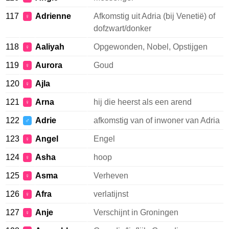
117
Adrienne
Afkomstig uit Adria (bij Venetië) of
♀
dofzwart/donker
118
Aaliyah
Opgewonden, Nobel, Opstijgen
♀
119
Aurora
Goud
♀
120
Ajla
♀
121
Arna
hij die heerst als een arend
♀
122
Adrie
afkomstig van of inwoner van Adria
♂
123
Angel
Engel
♀
124
Asha
hoop
♀
125
Asma
Verheven
♀
126
Afra
verlatijnst
♀
127
Anje
Verschijnt in Groningen
♀