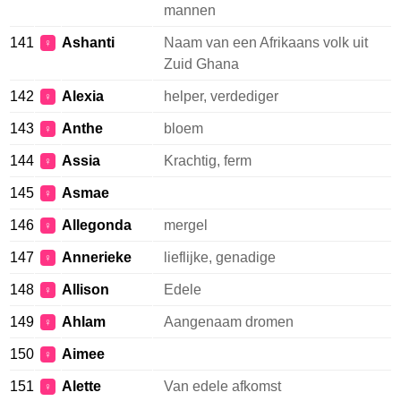
mannen
141
Ashanti
Naam van een Afrikaans volk uit
♀
Zuid Ghana
142
Alexia
helper, verdediger
♀
143
Anthe
bloem
♀
144
Assia
Krachtig, ferm
♀
145
Asmae
♀
146
Allegonda
mergel
♀
147
Annerieke
lieflijke, genadige
♀
148
Allison
Edele
♀
149
Ahlam
Aangenaam dromen
♀
150
Aimee
♀
151
Alette
Van edele afkomst
♀