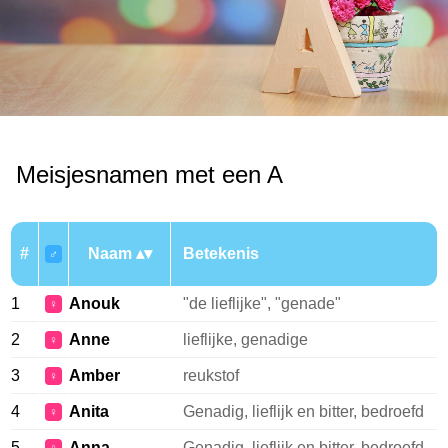
Meisjesnamen met een A
#
Naam
Betekenis
♂
1
Anouk
"de lieflijke", "genade"
♀
2
Anne
lieflijke, genadige
♀
3
Amber
reukstof
♀
4
Anita
Genadig, lieflijk en bitter, bedroefd
♀
5
Anna
Genadig, lieflijk en bitter, bedroefd