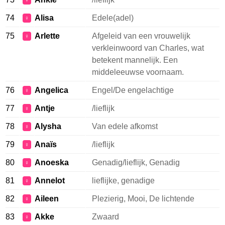
♀
74
Alisa
Edele(adel)
♀
75
Arlette
Afgeleid van een vrouwelijk
♀
verkleinwoord van Charles, wat
betekent mannelijk. Een
middeleeuwse voornaam.
76
Angelica
Engel/De engelachtige
♀
77
Antje
/lieflijk
♀
78
Alysha
Van edele afkomst
♀
79
Anaïs
/lieflijk
♀
80
Anoeska
Genadig/lieflijk, Genadig
♀
81
Annelot
lieflijke, genadige
♀
82
Aileen
Plezierig, Mooi, De lichtende
♀
83
Akke
Zwaard
♀