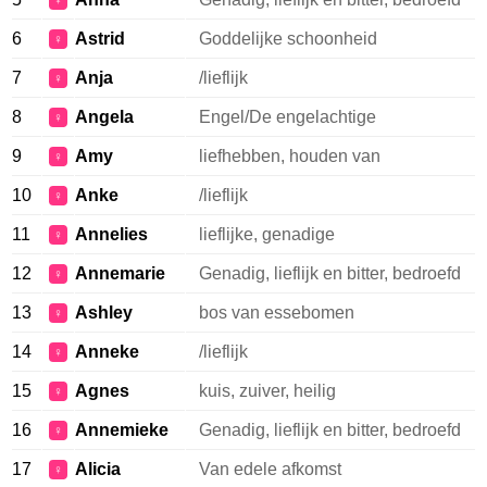
♀
6
Astrid
Goddelijke schoonheid
♀
7
Anja
/lieflijk
♀
8
Angela
Engel/De engelachtige
♀
9
Amy
liefhebben, houden van
♀
10
Anke
/lieflijk
♀
11
Annelies
lieflijke, genadige
♀
12
Annemarie
Genadig, lieflijk en bitter, bedroefd
♀
13
Ashley
bos van essebomen
♀
14
Anneke
/lieflijk
♀
15
Agnes
kuis, zuiver, heilig
♀
16
Annemieke
Genadig, lieflijk en bitter, bedroefd
♀
17
Alicia
Van edele afkomst
♀