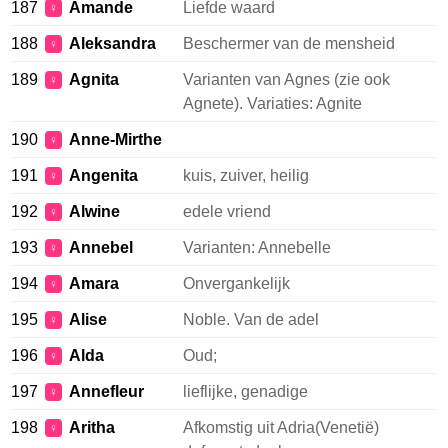
187
Amande
Liefde waard
♀
188
Aleksandra
Beschermer van de mensheid
♀
189
Agnita
Varianten van Agnes (zie ook
♀
Agnete). Variaties: Agnite
190
Anne-Mirthe
♀
191
Angenita
kuis, zuiver, heilig
♀
192
Alwine
edele vriend
♀
193
Annebel
Varianten: Annebelle
♀
194
Amara
Onvergankelijk
♀
195
Alise
Noble. Van de adel
♀
196
Alda
Oud;
♀
197
Annefleur
lieflijke, genadige
♀
198
Aritha
Afkomstig uit Adria(Venetië)
♀