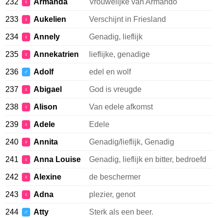
232
Armanda
Vrouwelijke van Armando
♀
233
Aukelien
Verschijnt in Friesland
♀
234
Annely
Genadig, lieflijk
♀
235
Annekatrien
lieflijke, genadige
♀
236
Adolf
edel en wolf
♂
237
Abigael
God is vreugde
♀
238
Alison
Van edele afkomst
♀
239
Adele
Edele
♀
240
Annita
Genadig/lieflijk, Genadig
♀
241
Anna Louise
Genadig, lieflijk en bitter, bedroefd
♀
242
Alexine
de beschermer
♀
243
Adna
plezier, genot
♀
244
Atty
Sterk als een beer.
♂