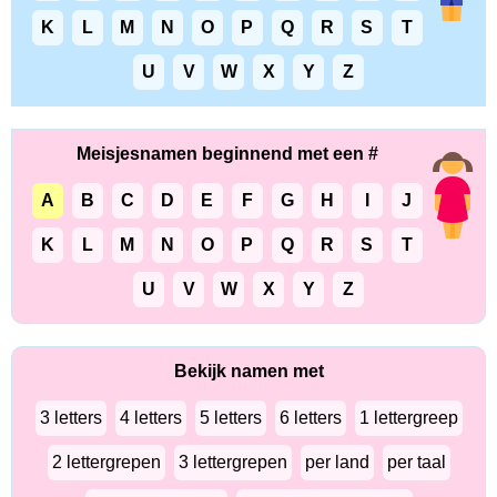
K
L
M
N
O
P
Q
R
S
T
U
V
W
X
Y
Z
Meisjesnamen beginnend met een #
A
B
C
D
E
F
G
H
I
J
K
L
M
N
O
P
Q
R
S
T
U
V
W
X
Y
Z
Bekijk namen met
3 letters
4 letters
5 letters
6 letters
1 lettergreep
2 lettergrepen
3 lettergrepen
per land
per taal