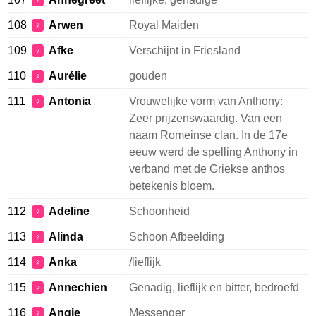
♀
108
Arwen
Royal Maiden
♀
109
Afke
Verschijnt in Friesland
♀
110
Aurélie
gouden
♀
111
Antonia
Vrouwelijke vorm van Anthony:
♀
Zeer prijzenswaardig. Van een
naam Romeinse clan. In de 17e
eeuw werd de spelling Anthony in
verband met de Griekse anthos
betekenis bloem.
112
Adeline
Schoonheid
♀
113
Alinda
Schoon Afbeelding
♀
114
Anka
/lieflijk
♀
115
Annechien
Genadig, lieflijk en bitter, bedroefd
♀
116
Angie
Messenger
♀