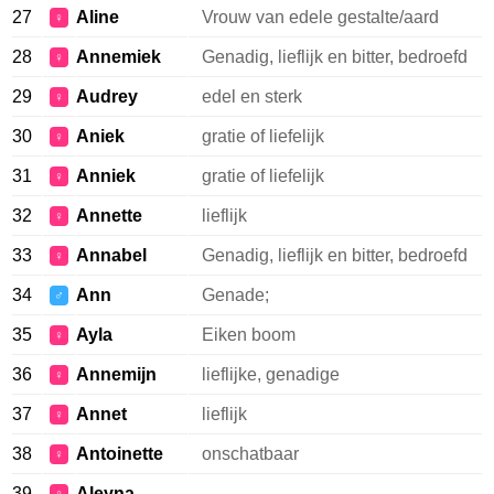
27
Aline
Vrouw van edele gestalte/aard
♀
28
Annemiek
Genadig, lieflijk en bitter, bedroefd
♀
29
Audrey
edel en sterk
♀
30
Aniek
gratie of liefelijk
♀
31
Anniek
gratie of liefelijk
♀
32
Annette
lieflijk
♀
33
Annabel
Genadig, lieflijk en bitter, bedroefd
♀
34
Ann
Genade;
♂
35
Ayla
Eiken boom
♀
36
Annemijn
lieflijke, genadige
♀
37
Annet
lieflijk
♀
38
Antoinette
onschatbaar
♀
39
Aleyna