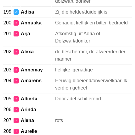
dofzwart, donker
199
Adisa
Zij die helder/duidelijk is
♂
200
Annuska
Genadig, lieflijk en bitter, bedroefd
♀
201
Arja
Afkomstig uit Adria of
♀
Dofzwart/donker
202
Alexa
de beschermer, de afweerder der
♀
mannen
203
Annemay
lieflijke, genadige
♀
204
Amarens
Eeuwig bloeiend/onverwelkaar, Ik
♀
verdien geheel
205
Alberta
Door adel schitterend
♀
206
Arinda
♀
207
Alena
rots
♀
208
Aurelie
♀