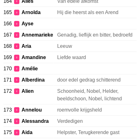
164
Alies
Van edele afkomst
♀
165
Arnolda
Hij die heerst als een Arend
♀
166
Ayse
♀
167
Annemarieke
Genadig, lieflijk en bitter, bedroefd
♀
168
Aria
Leeuw
♀
169
Amandine
Liefde waard
♀
170
Amélie
♀
171
Alberdina
door edel gedrag schitterend
♀
172
Alien
Schoonheid, Nobel, Helder,
♀
beeldschoon, Nobel, lichtend
173
Annelou
roemvolle krijgsheld
♀
174
Alessandra
Verdedigen
♀
175
Aida
Helpster, Terugkerende gast
♀