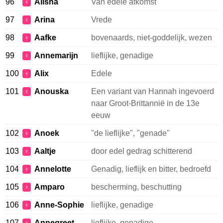
96
Alisha
Van edele afkomst
♀
97
Arina
Vrede
♀
98
Aafke
bovenaards, niet-goddelijk, wezen
♀
99
Annemarijn
lieflijke, genadige
♀
100
Alix
Edele
♀
101
Anouska
Een variant van Hannah ingevoerd
♀
naar Groot-Brittannië in de 13e
eeuw
102
Anoek
"de lieflijke", "genade"
♀
103
Aaltje
door edel gedrag schitterend
♀
104
Annelotte
Genadig, lieflijk en bitter, bedroefd
♀
105
Amparo
bescherming, beschutting
♀
106
Anne-Sophie
lieflijke, genadige
♀
107
Annegreet
lieflijke, genadige