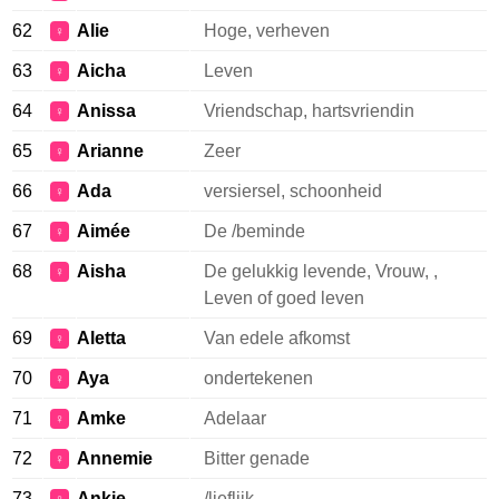
62
Alie
Hoge, verheven
♀
63
Aicha
Leven
♀
64
Anissa
Vriendschap, hartsvriendin
♀
65
Arianne
Zeer
♀
66
Ada
versiersel, schoonheid
♀
67
Aimée
De /beminde
♀
68
Aisha
De gelukkig levende, Vrouw, ,
♀
Leven of goed leven
69
Aletta
Van edele afkomst
♀
70
Aya
ondertekenen
♀
71
Amke
Adelaar
♀
72
Annemie
Bitter genade
♀
73
Ankie
/lieflijk