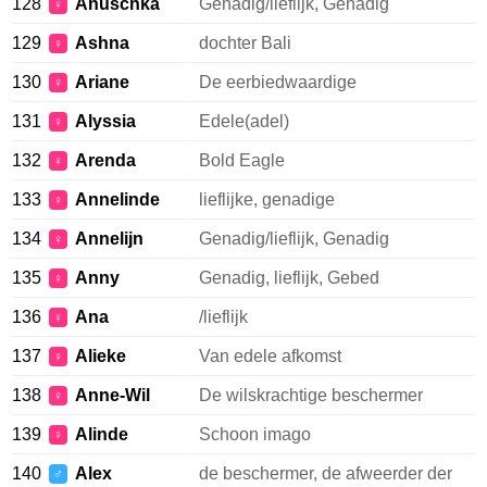
128
Anuschka
Genadig/lieflijk, Genadig
♀
129
Ashna
dochter Bali
♀
130
Ariane
De eerbiedwaardige
♀
131
Alyssia
Edele(adel)
♀
132
Arenda
Bold Eagle
♀
133
Annelinde
lieflijke, genadige
♀
134
Annelijn
Genadig/lieflijk, Genadig
♀
135
Anny
Genadig, lieflijk, Gebed
♀
136
Ana
/lieflijk
♀
137
Alieke
Van edele afkomst
♀
138
Anne-Wil
De wilskrachtige beschermer
♀
139
Alinde
Schoon imago
♀
140
Alex
de beschermer, de afweerder der
♂