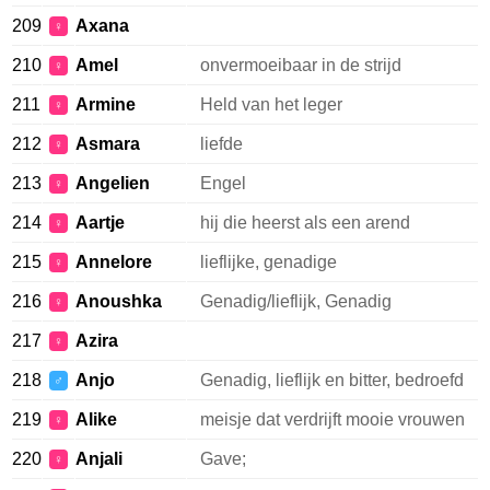
209
Axana
♀
210
Amel
onvermoeibaar in de strijd
♀
211
Armine
Held van het leger
♀
212
Asmara
liefde
♀
213
Angelien
Engel
♀
214
Aartje
hij die heerst als een arend
♀
215
Annelore
lieflijke, genadige
♀
216
Anoushka
Genadig/lieflijk, Genadig
♀
217
Azira
♀
218
Anjo
Genadig, lieflijk en bitter, bedroefd
♂
219
Alike
meisje dat verdrijft mooie vrouwen
♀
220
Anjali
Gave;
♀