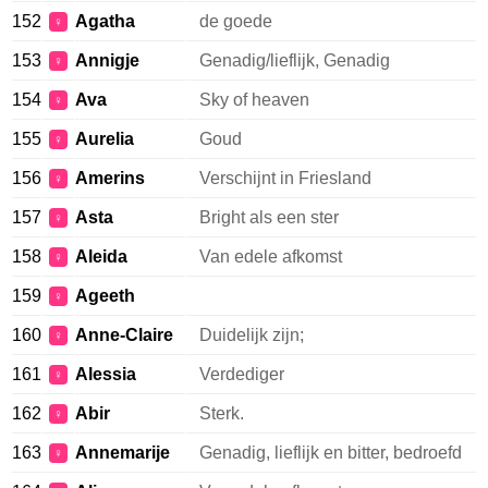
152
Agatha
de goede
♀
153
Annigje
Genadig/lieflijk, Genadig
♀
154
Ava
Sky of heaven
♀
155
Aurelia
Goud
♀
156
Amerins
Verschijnt in Friesland
♀
157
Asta
Bright als een ster
♀
158
Aleida
Van edele afkomst
♀
159
Ageeth
♀
160
Anne-Claire
Duidelijk zijn;
♀
161
Alessia
Verdediger
♀
162
Abir
Sterk.
♀
163
Annemarije
Genadig, lieflijk en bitter, bedroefd
♀