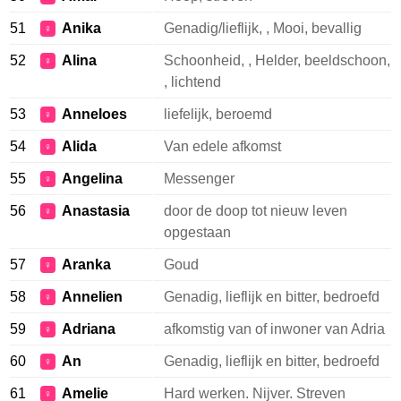
51
Anika
Genadig/lieflijk, , Mooi, bevallig
♀
52
Alina
Schoonheid, , Helder, beeldschoon,
♀
, lichtend
53
Anneloes
liefelijk, beroemd
♀
54
Alida
Van edele afkomst
♀
55
Angelina
Messenger
♀
56
Anastasia
door de doop tot nieuw leven
♀
opgestaan
57
Aranka
Goud
♀
58
Annelien
Genadig, lieflijk en bitter, bedroefd
♀
59
Adriana
afkomstig van of inwoner van Adria
♀
60
An
Genadig, lieflijk en bitter, bedroefd
♀
61
Amelie
Hard werken. Nijver. Streven
♀