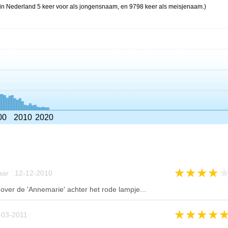
in Nederland 5 keer voor als jongensnaam, en 9798 keer als meisjenaam.)
00
2010
2020
★
★
★
★
aar 12-12-2010
over de 'Annemarie' achter het rode lampje...
★
★
★
★
03-2011