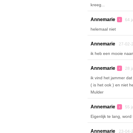
kreeg...
Annemarie
64 j
♀
helemaal niet
Annemarie
27-02-2
ik heb een mooie n
Annemarie
28 j
♀
ik vind het jammer dat
( is het ook ) en niet
Mulder
Annemarie
55 j
♀
Eigenlijk te lang, word
Annemarie
23-04-2