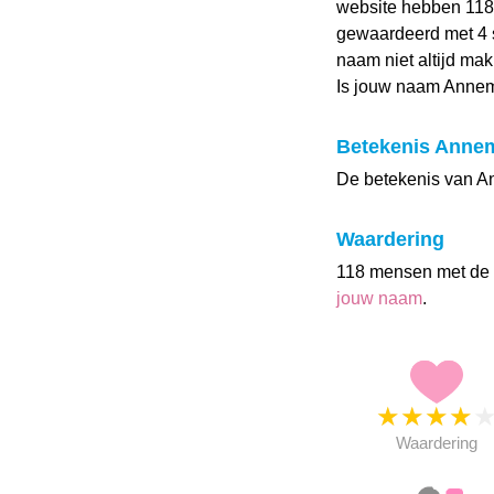
website hebben 11
gewaardeerd met 4 s
naam niet altijd mak
Is jouw naam Annem
Betekenis Anne
De betekenis van Ann
Waardering
118 mensen met de
jouw naam
.
★
★
★
★
Waardering