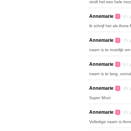
vindt het een hele mo
Annemarie
61 j
♀
Ik schrijf het als Anne
Annemarie
73 j
♀
naam is te moeilijk om 
Annemarie
62 j
♀
naam is te lang, voora
Annemarie
28 j
♀
Super Mooi
Annemarie
33 j
♀
Volledige naam is Ann