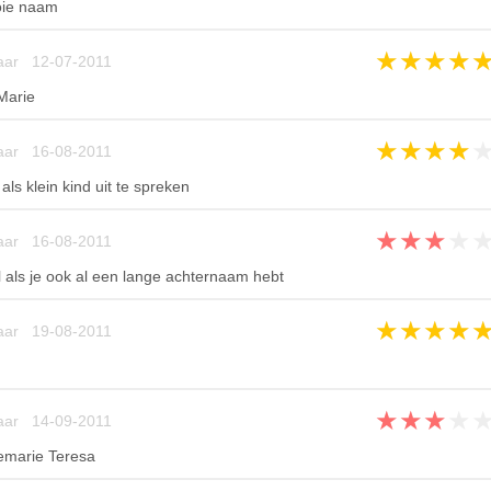
oie naam
★
★
★
★
aar 12-07-2011
-Marie
★
★
★
★
aar 16-08-2011
als klein kind uit te spreken
★
★
★
★
aar 16-08-2011
l als je ook al een lange achternaam hebt
★
★
★
★
aar 19-08-2011
★
★
★
★
aar 14-09-2011
emarie Teresa