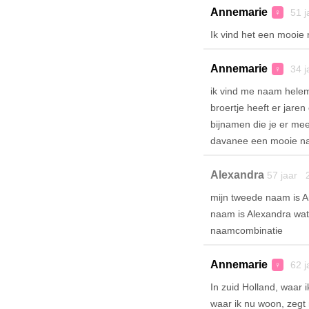
Annemarie
51 j
♀
Ik vind het een mooie 
Annemarie
34 j
♀
ik vind me naam helema
broertje heeft er jare
bijnamen die je er mee 
davanee een mooie naam
Alexandra
57 jaar 
mijn tweede naam is An
naam is Alexandra wat
naamcombinatie
Annemarie
62 j
♀
In zuid Holland, waar
waar ik nu woon, zegt