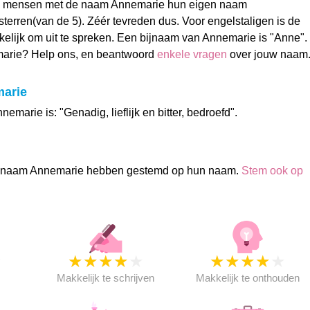
8 mensen met de naam Annemarie hun eigen naam
terren(van de 5). Zéér tevreden dus. Voor engelstaligen is de
kelijk om uit te spreken. Een bijnaam van Annemarie is "Anne".
arie? Help ons, en beantwoord
enkele vragen
over jouw naam
marie
emarie is: "Genadig, lieflijk en bitter, bedroefd".
 naam Annemarie hebben gestemd op hun naam.
Stem ook op
★
★
★
★
★
★
★
★
★
★
★
Makkelijk te schrijven
Makkelijk te onthouden