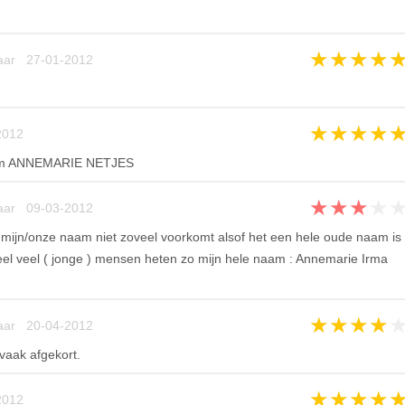
★
★
★
★
aar 27-01-2012
★
★
★
★
012
aam ANNEMARIE NETJES
★
★
★
★
aar 09-03-2012
 mijn/onze naam niet zoveel voorkomt alsof het een hele oude naam is
 heel veel ( jonge ) mensen heten zo mijn hele naam : Annemarie Irma
★
★
★
★
aar 20-04-2012
 vaak afgekort.
★
★
★
★
012