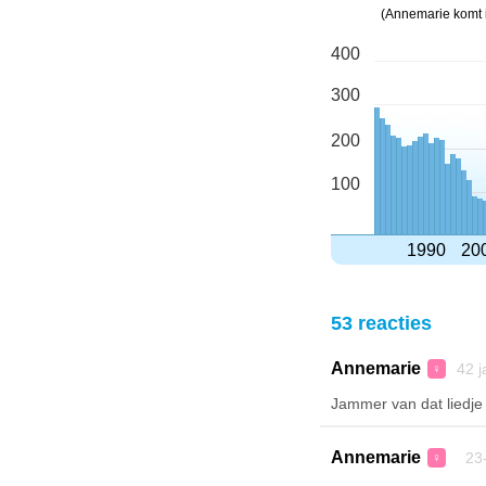
(Annemarie komt 
400
300
200
100
1990
20
53 reacties
Annemarie
42 j
♀
Jammer van dat liedje 
Annemarie
23-
♀