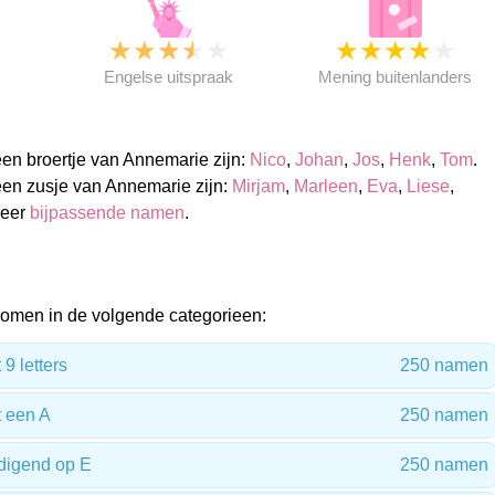
★
★
★
★
★
★
★
★
★
★
★
Engelse uitspraak
Mening buitenlanders
n broertje van Annemarie zijn:
Nico
,
Johan
,
Jos
,
Henk
,
Tom
.
en zusje van Annemarie zijn:
Mirjam
,
Marleen
,
Eva
,
Liese
,
meer
bijpassende namen
.
omen in de volgende categorieen:
9 letters
250 namen
 een A
250 namen
digend op E
250 namen