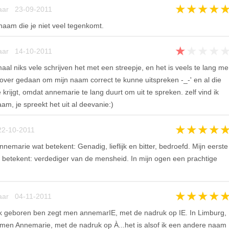
★
★
★
★
aar 23-09-2011
naam die je niet veel tegenkomt.
★
★
★
★
aar 14-10-2011
al niks vele schrijven het met een streepje, en het is veels te lang me
n over gedaan om mijn naam correct te kunne uitspreken -_-' en al die
krijgt, omdat annemarie te lang duurt om uit te spreken. zelf vind ik
, je spreekt het uit al deevanie:)
★
★
★
★
22-10-2011
nemarie wat betekent: Genadig, lieflijk en bitter, bedroefd. Mijn eerste
 betekent: verdediger van de mensheid. In mijn ogen een prachtige
★
★
★
★
aar 04-11-2011
 ik geboren ben zegt men annemarIE, met de nadruk op IE. In Limburg,
 men Annemarie, met de nadruk op À...het is alsof ik een andere naam