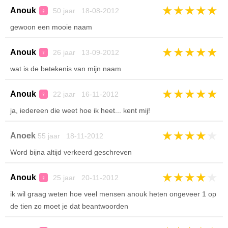
★
★
★
★
★
Anouk
50 jaar 18-08-2012
♀
gewoon een mooie naam
★
★
★
★
★
Anouk
26 jaar 13-09-2012
♀
wat is de betekenis van mijn naam
★
★
★
★
★
Anouk
22 jaar 16-11-2012
♀
ja, iedereen die weet hoe ik heet... kent mij!
★
★
★
★
★
Anoek
55 jaar 18-11-2012
Word bijna altijd verkeerd geschreven
★
★
★
★
★
Anouk
25 jaar 20-11-2012
♀
ik wil graag weten hoe veel mensen anouk heten ongeveer 1 op
de tien zo moet je dat beantwoorden