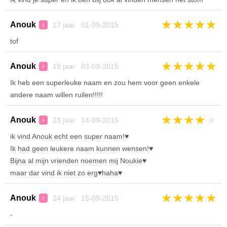
★
★
★
★
★
Anouk
17 jaar 01-09-2015
♀
tof
★
★
★
★
★
Anouk
19 jaar 03-09-2015
♀
Ik heb een superleuke naam en zou hem voor geen enkele
andere naam willen ruilen!!!!!
★
★
★
★
★
Anouk
23 jaar 14-09-2015
♀
ik vind Anouk echt een super naam!♥
Ik had geen leukere naam kunnen wensen!♥
Bijna al mijn vrienden noemen mij Noukie♥
maar dar vind ik niet zo erg♥haha♥
★
★
★
★
★
Anouk
24 jaar 15-09-2015
♀
-