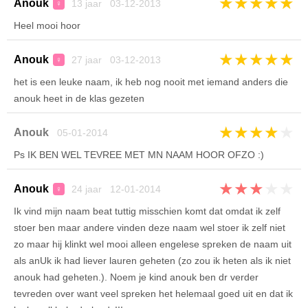
★
★
★
★
★
Anouk
13 jaar 03-12-2013
♀
Heel mooi hoor
★
★
★
★
★
Anouk
27 jaar 03-12-2013
♀
het is een leuke naam, ik heb nog nooit met iemand anders die
anouk heet in de klas gezeten
★
★
★
★
★
Anouk
05-01-2014
Ps IK BEN WEL TEVREE MET MN NAAM HOOR OFZO :)
★
★
★
★
★
Anouk
24 jaar 12-01-2014
♀
Ik vind mijn naam beat tuttig misschien komt dat omdat ik zelf
stoer ben maar andere vinden deze naam wel stoer ik zelf niet
zo maar hij klinkt wel mooi alleen engelese spreken de naam uit
als anUk ik had liever lauren geheten (zo zou ik heten als ik niet
anouk had geheten.). Noem je kind anouk ben dr verder
tevreden over want veel spreken het helemaal goed uit en dat ik