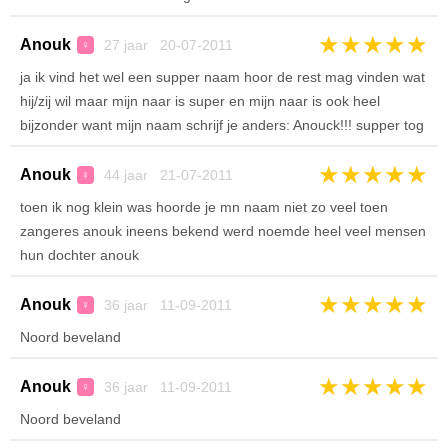
★
★
★
★
★
Anouk
27 jaar 20-07-2011
♀
ja ik vind het wel een supper naam hoor de rest mag vinden wat
hij/zij wil maar mijn naar is super en mijn naar is ook heel
bijzonder want mijn naam schrijf je anders: Anouck!!! supper tog
★
★
★
★
★
Anouk
44 jaar 21-07-2011
♀
toen ik nog klein was hoorde je mn naam niet zo veel toen
zangeres anouk ineens bekend werd noemde heel veel mensen
hun dochter anouk
★
★
★
★
★
Anouk
36 jaar 11-09-2011
♀
Noord beveland
★
★
★
★
★
Anouk
36 jaar 11-09-2011
♀
Noord beveland