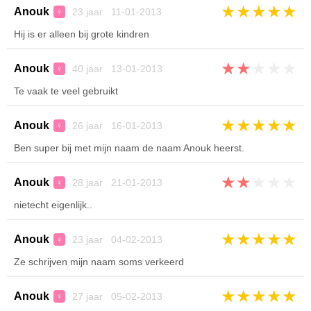
★
★
★
★
★
Anouk
23 jaar 11-01-2013
♀
Hij is er alleen bij grote kindren
★
★
★
★
★
Anouk
40 jaar 13-01-2013
♀
Te vaak te veel gebruikt
★
★
★
★
★
Anouk
26 jaar 16-01-2013
♀
Ben super bij met mijn naam de naam Anouk heerst.
★
★
★
★
★
Anouk
28 jaar 21-01-2013
♀
nietecht eigenlijk..
★
★
★
★
★
Anouk
23 jaar 04-02-2013
♀
Ze schrijven mijn naam soms verkeerd
★
★
★
★
★
Anouk
27 jaar 05-02-2013
♀