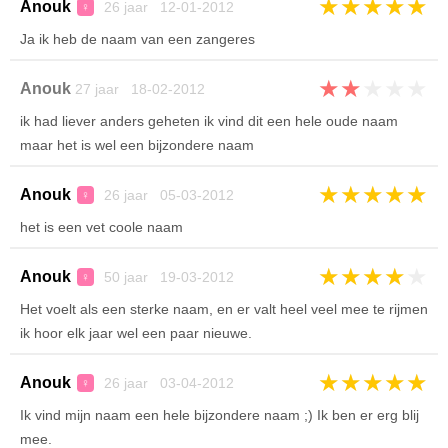
★
★
★
★
★
Anouk
26 jaar 12-01-2012
♀
Ja ik heb de naam van een zangeres
★
★
★
★
★
Anouk
27 jaar 18-02-2012
ik had liever anders geheten ik vind dit een hele oude naam
maar het is wel een bijzondere naam
★
★
★
★
★
Anouk
26 jaar 05-03-2012
♀
het is een vet coole naam
★
★
★
★
★
Anouk
50 jaar 19-03-2012
♀
Het voelt als een sterke naam, en er valt heel veel mee te rijmen
ik hoor elk jaar wel een paar nieuwe.
★
★
★
★
★
Anouk
26 jaar 03-04-2012
♀
Ik vind mijn naam een hele bijzondere naam ;) Ik ben er erg blij
mee.