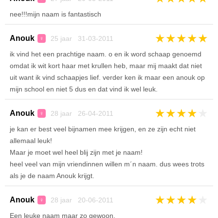
nee!!!mijn naam is fantastisch
★
★
★
★
★
Anouk
25 jaar 31-03-2011
♀
ik vind het een prachtige naam. o en ik word schaap genoemd
omdat ik wit kort haar met krullen heb, maar mij maakt dat niet
uit want ik vind schaapjes lief. verder ken ik maar een anouk op
mijn school en niet 5 dus en dat vind ik wel leuk.
★
★
★
★
★
Anouk
28 jaar 26-04-2011
♀
je kan er best veel bijnamen mee krijgen, en ze zijn echt niet
allemaal leuk!
Maar je moet wel heel blij zijn met je naam!
heel veel van mijn vriendinnen willen m´n naam. dus wees trots
als je de naam Anouk krijgt.
★
★
★
★
★
Anouk
28 jaar 20-06-2011
♀
Een leuke naam maar zo gewoon.