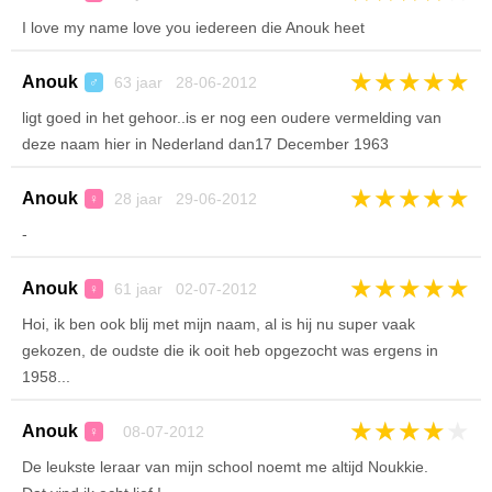
I love my name love you iedereen die Anouk heet
★
★
★
★
★
Anouk
63 jaar 28-06-2012
♂
ligt goed in het gehoor..is er nog een oudere vermelding van
deze naam hier in Nederland dan17 December 1963
★
★
★
★
★
Anouk
28 jaar 29-06-2012
♀
-
★
★
★
★
★
Anouk
61 jaar 02-07-2012
♀
Hoi, ik ben ook blij met mijn naam, al is hij nu super vaak
gekozen, de oudste die ik ooit heb opgezocht was ergens in
1958...
★
★
★
★
★
Anouk
08-07-2012
♀
De leukste leraar van mijn school noemt me altijd Noukkie.