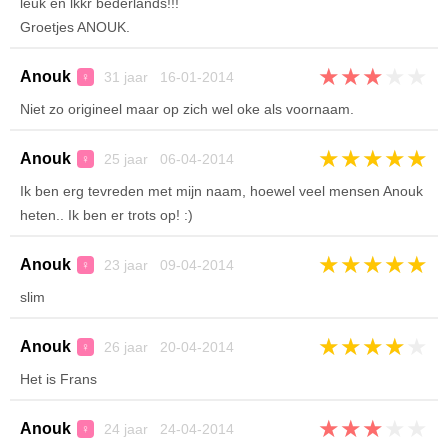
leuk en lkkr bederlands!!!
Groetjes ANOUK.
★
★
★
★
★
Anouk
31 jaar 16-01-2014
♀
Niet zo origineel maar op zich wel oke als voornaam.
★
★
★
★
★
Anouk
25 jaar 06-04-2014
♀
Ik ben erg tevreden met mijn naam, hoewel veel mensen Anouk
heten.. Ik ben er trots op! :)
★
★
★
★
★
Anouk
23 jaar 09-04-2014
♀
slim
★
★
★
★
★
Anouk
26 jaar 20-04-2014
♀
Het is Frans
★
★
★
★
★
Anouk
24 jaar 24-04-2014
♀