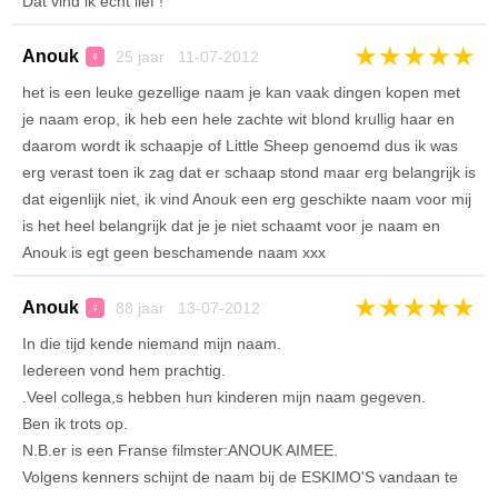
Dat vind ik echt lief !
★
★
★
★
★
Anouk
25 jaar 11-07-2012
♀
het is een leuke gezellige naam je kan vaak dingen kopen met
je naam erop, ik heb een hele zachte wit blond krullig haar en
daarom wordt ik schaapje of Little Sheep genoemd dus ik was
erg verast toen ik zag dat er schaap stond maar erg belangrijk is
dat eigenlijk niet, ik vind Anouk een erg geschikte naam voor mij
is het heel belangrijk dat je je niet schaamt voor je naam en
Anouk is egt geen beschamende naam xxx
★
★
★
★
★
Anouk
88 jaar 13-07-2012
♀
In die tijd kende niemand mijn naam.
Iedereen vond hem prachtig.
.Veel collega,s hebben hun kinderen mijn naam gegeven.
Ben ik trots op.
N.B.er is een Franse filmster:ANOUK AIMEE.
Volgens kenners schijnt de naam bij de ESKIMO'S vandaan te