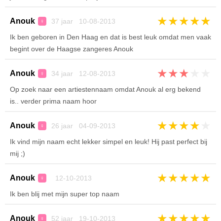
★
★
★
★
★
Anouk
37 jaar 10-08-2013
♀
Ik ben geboren in Den Haag en dat is best leuk omdat men vaak
begint over de Haagse zangeres Anouk
★
★
★
★
★
Anouk
34 jaar 12-08-2013
♀
Op zoek naar een artiestennaam omdat Anouk al erg bekend
is.. verder prima naam hoor
★
★
★
★
★
Anouk
26 jaar 04-09-2013
♀
Ik vind mijn naam echt lekker simpel en leuk! Hij past perfect bij
mij ;)
★
★
★
★
★
Anouk
12-10-2013
♀
Ik ben blij met mijn super top naam
★
★
★
★
★
Anouk
52 jaar 19-10-2013
♀