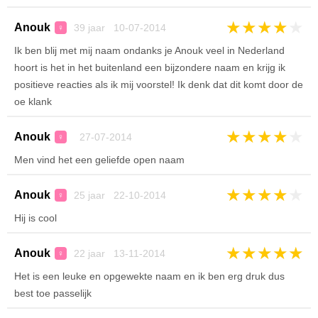
★
★
★
★
★
Anouk
39 jaar 10-07-2014
♀
Ik ben blij met mij naam ondanks je Anouk veel in Nederland
hoort is het in het buitenland een bijzondere naam en krijg ik
positieve reacties als ik mij voorstel! Ik denk dat dit komt door de
oe klank
★
★
★
★
★
Anouk
27-07-2014
♀
Men vind het een geliefde open naam
★
★
★
★
★
Anouk
25 jaar 22-10-2014
♀
Hij is cool
★
★
★
★
★
Anouk
22 jaar 13-11-2014
♀
Het is een leuke en opgewekte naam en ik ben erg druk dus
best toe passelijk