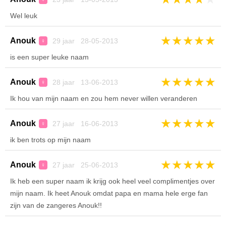
Wel leuk
★
★
★
★
★
Anouk
29 jaar 28-05-2013
♀
is een super leuke naam
★
★
★
★
★
Anouk
28 jaar 13-06-2013
♀
Ik hou van mijn naam en zou hem never willen veranderen
★
★
★
★
★
Anouk
27 jaar 16-06-2013
♀
ik ben trots op mijn naam
★
★
★
★
★
Anouk
27 jaar 25-06-2013
♀
Ik heb een super naam ik krijg ook heel veel complimentjes over
mijn naam. Ik heet Anouk omdat papa en mama hele erge fan
zijn van de zangeres Anouk!!