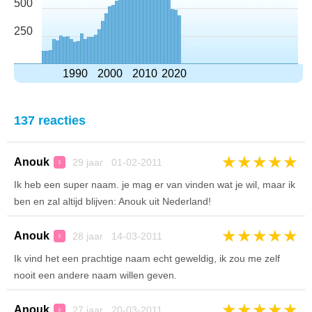
500
250
1990
2000
2010
2020
137 reacties
★
★
★
★
★
Anouk
29 jaar 01-02-2011
♀
Ik heb een super naam. je mag er van vinden wat je wil, maar ik
ben en zal altijd blijven: Anouk uit Nederland!
★
★
★
★
★
Anouk
28 jaar 14-03-2011
♀
Ik vind het een prachtige naam echt geweldig, ik zou me zelf
nooit een andere naam willen geven.
★
★
★
★
★
Anouk
27 jaar 20-03-2011
♀