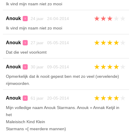
Ik vind mijn nsam niet zo mooi
★
★
★
★
★
Anouk
24 jaar 24-04-2014
♀
Ik vind mijn nsam niet zo mooi
★
★
★
★
★
Anouk
27 jaar 05-05-2014
♀
Dat die veel voorkomt
★
★
★
★
★
Anouk
30 jaar 09-05-2014
♀
Opmerkelijk dat ik nooit gepest ben met zo veel (vervelende)
rijmwoorden.
★
★
★
★
★
Anouk
61 jaar 20-05-2014
♀
Mijn volledige naam Anouk Starmans. Anouk = Annak Ketjil in
het
Maleisisch Kind Klein
Starmans =[ meerdere mannen)