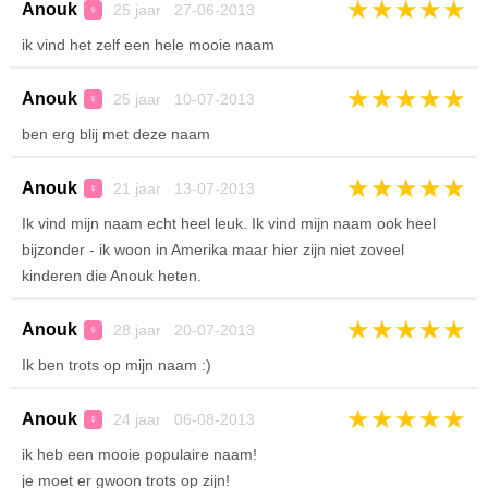
★
★
★
★
★
Anouk
25 jaar 27-06-2013
♀
ik vind het zelf een hele mooie naam
★
★
★
★
★
Anouk
25 jaar 10-07-2013
♀
ben erg blij met deze naam
★
★
★
★
★
Anouk
21 jaar 13-07-2013
♀
Ik vind mijn naam echt heel leuk. Ik vind mijn naam ook heel
bijzonder - ik woon in Amerika maar hier zijn niet zoveel
kinderen die Anouk heten.
★
★
★
★
★
Anouk
28 jaar 20-07-2013
♀
Ik ben trots op mijn naam :)
★
★
★
★
★
Anouk
24 jaar 06-08-2013
♀
ik heb een mooie populaire naam!
je moet er gwoon trots op zijn!