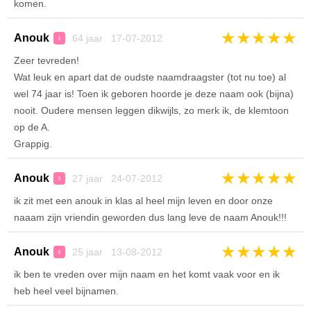
komen.
★
★
★
★
★
Anouk
64 jaar 17-07-2012
♀
Zeer tevreden!
Wat leuk en apart dat de oudste naamdraagster (tot nu toe) al
wel 74 jaar is! Toen ik geboren hoorde je deze naam ook (bijna)
nooit. Oudere mensen leggen dikwijls, zo merk ik, de klemtoon
op de A.
Grappig.
★
★
★
★
★
Anouk
27 jaar 24-07-2012
♀
ik zit met een anouk in klas al heel mijn leven en door onze
naaam zijn vriendin geworden dus lang leve de naam Anouk!!!
★
★
★
★
★
Anouk
25 jaar 13-08-2012
♀
ik ben te vreden over mijn naam en het komt vaak voor en ik
heb heel veel bijnamen.