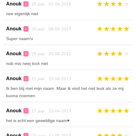
★
★
★
★
★
Anouk
25 jaar 01-04-2013
♀
nee eigenlijk niet
★
★
★
★
★
Anouk
26 jaar 06-04-2013
♀
Super naam!x
★
★
★
★
★
Anouk
26 jaar 20-04-2013
♀
nob mis neej tock niet
★
★
★
★
★
Anouk
21 jaar 20-04-2013
♀
Ik ben blij met mijn naam. Maar ik vind het niet leuk als ze mij
kuona noemen.
★
★
★
★
★
Anouk
27 jaar 22-04-2013
♀
het is echt een geweldige naam♥
★
★
★
★
★
Anouk
23 jaar 13-05-2013
♀