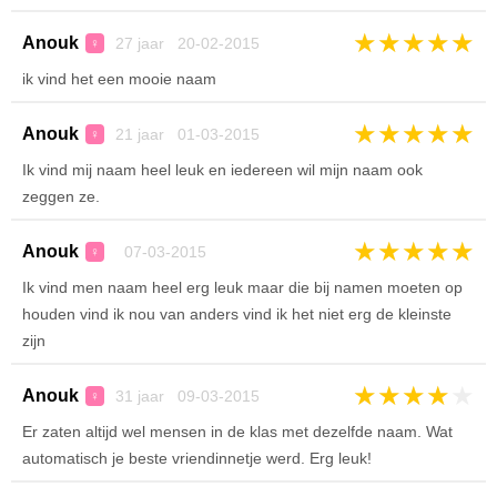
★
★
★
★
★
Anouk
27 jaar 20-02-2015
♀
ik vind het een mooie naam
★
★
★
★
★
Anouk
21 jaar 01-03-2015
♀
Ik vind mij naam heel leuk en iedereen wil mijn naam ook
zeggen ze.
★
★
★
★
★
Anouk
07-03-2015
♀
Ik vind men naam heel erg leuk maar die bij namen moeten op
houden vind ik nou van anders vind ik het niet erg de kleinste
zijn
★
★
★
★
★
Anouk
31 jaar 09-03-2015
♀
Er zaten altijd wel mensen in de klas met dezelfde naam. Wat
automatisch je beste vriendinnetje werd. Erg leuk!