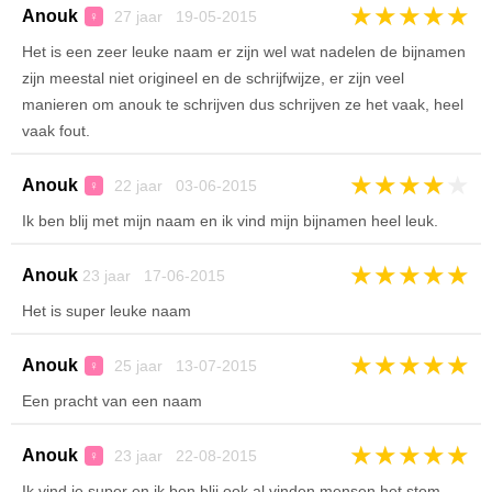
★
★
★
★
★
Anouk
27 jaar 19-05-2015
♀
Het is een zeer leuke naam er zijn wel wat nadelen de bijnamen
zijn meestal niet origineel en de schrijfwijze, er zijn veel
manieren om anouk te schrijven dus schrijven ze het vaak, heel
vaak fout.
★
★
★
★
★
Anouk
22 jaar 03-06-2015
♀
Ik ben blij met mijn naam en ik vind mijn bijnamen heel leuk.
★
★
★
★
★
Anouk
23 jaar 17-06-2015
Het is super leuke naam
★
★
★
★
★
Anouk
25 jaar 13-07-2015
♀
Een pracht van een naam
★
★
★
★
★
Anouk
23 jaar 22-08-2015
♀
Ik vind je super en ik ben blij ook al vinden mensen het stom