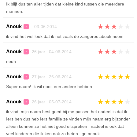
Ik blijf dus ten aller tijden dat kleine kind tussen die meerdere
mannen.
★
★
★
★
★
Anouk
03-06-2014
♀
ik vind het wel leuk dat ik net zoals de zangeres abouk noem
★
★
★
★
★
Anouk
26 jaar 04-06-2014
♀
neuh
★
★
★
★
★
Anouk
27 jaar 26-06-2014
♀
Super naam! Ik wil nooit een andere hebben
★
★
★
★
★
Anouk
26 jaar 05-07-2014
♀
ik vindt mijn naam best goed bij me passen het nadeel is dat ik
Iers ben dus heb Iers famillie ze vinden mijn naam erg bijzonder
alleen kunnen ze het niet goed uitspreken , nadeel is ook dat
veel kinderen die ik ken ook zo heten . gr. anouk