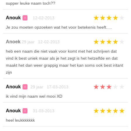
supper leuke naam toch??
★
★
★
★
★
Anouk
12-02-2013
♀
Je zou moeten opzoeken wat het voor betekenis heeft.....
★
★
★
★
★
Anoek
29 jaar 12-02-2013
heb een naam die niet vaak voor komt met het schrijven dat
vind ik best uniek maar als je het zegt is het hetzelfde en dat
maakt het dan weer grappig maar het kan soms ook best iritant
zijn
★
★
★
★
★
Anouk
29 jaar 17-03-2013
♀
ik vind mijn naam wel mooi XD
★
★
★
★
★
Anouk
31-03-2013
♀
heel leukkkkkkk