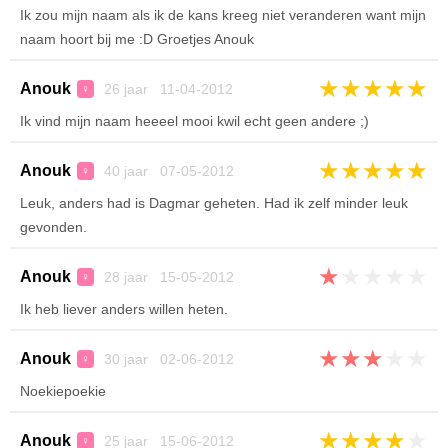
Ik zou mijn naam als ik de kans kreeg niet veranderen want mijn
naam hoort bij me :D Groetjes Anouk
★
★
★
★
★
Anouk
26 jaar 11-04-2012
♀
Ik vind mijn naam heeeel mooi kwil echt geen andere ;)
★
★
★
★
★
Anouk
40 jaar 07-05-2012
♀
Leuk, anders had is Dagmar geheten. Had ik zelf minder leuk
gevonden.
★
★
★
★
★
Anouk
28 jaar 15-05-2012
♀
Ik heb liever anders willen heten.
★
★
★
★
★
Anouk
30 jaar 02-06-2012
♀
Noekiepoekie
★
★
★
★
★
Anouk
25 jaar 15-06-2012
♀