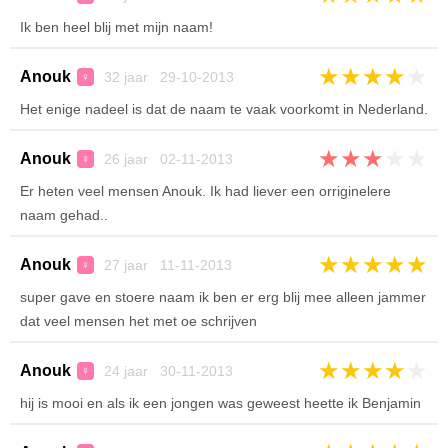
Ik ben heel blij met mijn naam!
★
★
★
★
★
Anouk
32 jaar 29-10-2013
♀
Het enige nadeel is dat de naam te vaak voorkomt in Nederland.
★
★
★
★
★
Anouk
26 jaar 02-11-2013
♀
Er heten veel mensen Anouk. Ik had liever een orriginelere
naam gehad..
★
★
★
★
★
Anouk
27 jaar 11-11-2013
♀
super gave en stoere naam ik ben er erg blij mee alleen jammer
dat veel mensen het met oe schrijven
★
★
★
★
★
Anouk
24 jaar 30-11-2013
♀
hij is mooi en als ik een jongen was geweest heette ik Benjamin