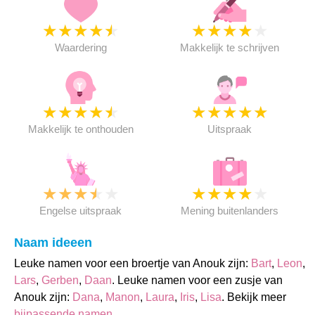
★
★
★
★
★
★
★
★
★
★
Waardering
Makkelijk te schrijven
★
★
★
★
★
★
★
★
★
★
Makkelijk te onthouden
Uitspraak
★
★
★
★
★
★
★
★
★
★
Engelse uitspraak
Mening buitenlanders
Naam ideeen
Leuke namen voor een broertje van Anouk zijn:
Bart
,
Leon
,
Lars
,
Gerben
,
Daan
. Leuke namen voor een zusje van
Anouk zijn:
Dana
,
Manon
,
Laura
,
Iris
,
Lisa
. Bekijk meer
bijpassende namen
.