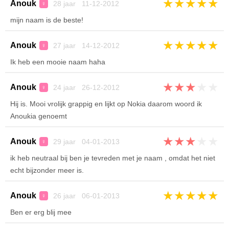
★
★
★
★
★
Anouk
28 jaar 11-12-2012
♀
mijn naam is de beste!
★
★
★
★
★
Anouk
27 jaar 14-12-2012
♀
Ik heb een mooie naam haha
★
★
★
★
★
Anouk
24 jaar 26-12-2012
♀
Hij is. Mooi vrolijk grappig en lijkt op Nokia daarom woord ik
Anoukia genoemt
★
★
★
★
★
Anouk
29 jaar 04-01-2013
♀
ik heb neutraal bij ben je tevreden met je naam , omdat het niet
echt bijzonder meer is.
★
★
★
★
★
Anouk
26 jaar 06-01-2013
♀
Ben er erg blij mee