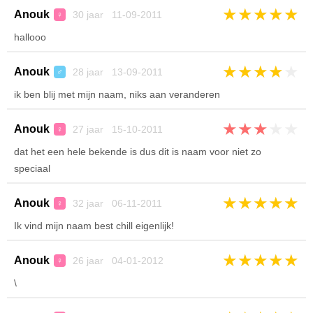
★
★
★
★
★
Anouk
30 jaar 11-09-2011
♀
hallooo
★
★
★
★
★
Anouk
28 jaar 13-09-2011
♂
ik ben blij met mijn naam, niks aan veranderen
★
★
★
★
★
Anouk
27 jaar 15-10-2011
♀
dat het een hele bekende is dus dit is naam voor niet zo
speciaal
★
★
★
★
★
Anouk
32 jaar 06-11-2011
♀
Ik vind mijn naam best chill eigenlijk!
★
★
★
★
★
Anouk
26 jaar 04-01-2012
♀
\