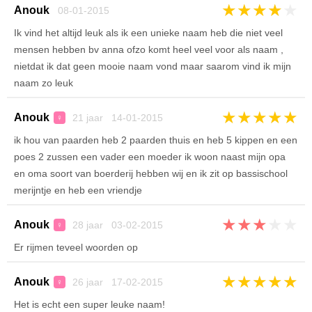
★
★
★
★
★
Anouk
08-01-2015
Ik vind het altijd leuk als ik een unieke naam heb die niet veel
mensen hebben bv anna ofzo komt heel veel voor als naam ,
nietdat ik dat geen mooie naam vond maar saarom vind ik mijn
naam zo leuk
★
★
★
★
★
Anouk
21 jaar 14-01-2015
♀
ik hou van paarden heb 2 paarden thuis en heb 5 kippen en een
poes 2 zussen een vader een moeder ik woon naast mijn opa
en oma soort van boerderij hebben wij en ik zit op bassischool
merijntje en heb een vriendje
★
★
★
★
★
Anouk
28 jaar 03-02-2015
♀
Er rijmen teveel woorden op
★
★
★
★
★
Anouk
26 jaar 17-02-2015
♀
Het is echt een super leuke naam!