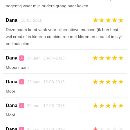
negentig waar mijn ouders graag naar keken
★
★
★
★
★
Dana
15-03-2015
Deze naam komt vaak voor bij creatieve mensen (ik ben best
wel creatief in kleuren combineren met kleren en creatief in styl
en knutselen
★
★
★
★
★
Dana
24 jaar 23-04-2015
♀
Mooie naam
★
★
★
★
★
Dana
22 jaar 12-03-2016
♀
Mooi
★
★
★
★
★
Dana
22 jaar 12-03-2016
♀
Mooi
★
★
★
★
★
Dana
23 jaar 22-03-2016
♀