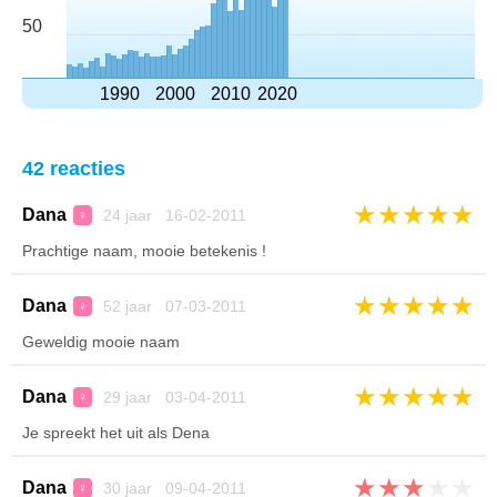
50
1990
2000
2010
2020
42 reacties
★
★
★
★
★
Dana
24 jaar 16-02-2011
♀
Prachtige naam, mooie betekenis !
★
★
★
★
★
Dana
52 jaar 07-03-2011
♀
Geweldig mooie naam
★
★
★
★
★
Dana
29 jaar 03-04-2011
♀
Je spreekt het uit als Dena
★
★
★
★
★
Dana
30 jaar 09-04-2011
♀