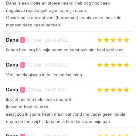
Dana is een vlotte en stoere naam! Heb nog nooit een
negatieve reactie gekregen op mijn naam.
Opvallend is ook dat veel (beroemde) creatieve en muzikale
mensen deze naam hebben.
★
★
★
★
★
Dana
47 jaar 11-03-2012
♀
Ik ben heel erg blij mijn naam en komt ook niet heel veel voor
★
★
★
★
★
Dana
51 jaar 16-03-2012
♀
Veel betekenissen in buitenlandse talen
★
★
★
★
★
Dana
25 jaar 24-03-2012
♀
ik vind het een hele leuke naam‹3.
ik ben er heel blij mee.
eerst zou ik sterre heten maar dat vond me vader geen mooie
naam en toen zij hij dana en ik heb dank aan mijn paa