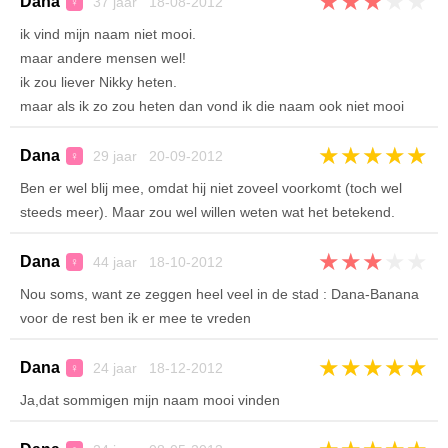
★
★
★
★
★
Dana
37 jaar 18-08-2012
♀
ik vind mijn naam niet mooi.
maar andere mensen wel!
ik zou liever Nikky heten.
maar als ik zo zou heten dan vond ik die naam ook niet mooi
★
★
★
★
★
Dana
29 jaar 20-09-2012
♀
Ben er wel blij mee, omdat hij niet zoveel voorkomt (toch wel
steeds meer). Maar zou wel willen weten wat het betekend.
★
★
★
★
★
Dana
44 jaar 18-10-2012
♀
Nou soms, want ze zeggen heel veel in de stad : Dana-Banana
voor de rest ben ik er mee te vreden
★
★
★
★
★
Dana
24 jaar 18-12-2012
♀
Ja,dat sommigen mijn naam mooi vinden