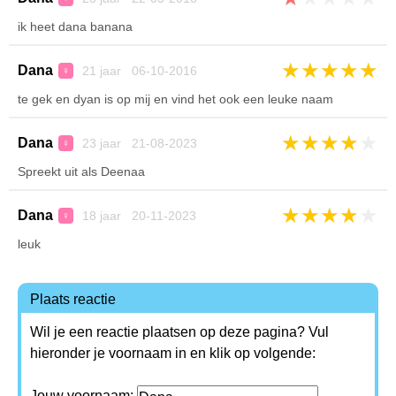
ik heet dana banana
★
★
★
★
★
Dana
21 jaar 06-10-2016
♀
te gek en dyan is op mij en vind het ook een leuke naam
★
★
★
★
★
Dana
23 jaar 21-08-2023
♀
Spreekt uit als Deenaa
★
★
★
★
★
Dana
18 jaar 20-11-2023
♀
leuk
Plaats reactie
Wil je een reactie plaatsen op deze pagina? Vul
hieronder je voornaam in en klik op volgende:
Jouw voornaam: