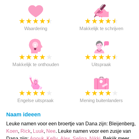
★
★
★
★
★
★
★
★
★
★
Waardering
Makkelijk te schrijven
★
★
★
★
★
★
★
★
★
★
Makkelijk te onthouden
Uitspraak
★
★
★
★
★
★
★
★
★
★
Engelse uitspraak
Mening buitenlanders
Naam ideeen
Leuke namen voor een broertje van Dana zijn: Bleijenberg,
Koen
,
Rick
,
Luuk
,
Nee
. Leuke namen voor een zusje van
Dana zijn:
Anouk
,
Kelly
,
Alex
,
Selina
,
Nikki
. Bekijk meer