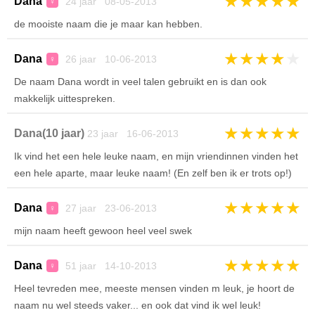
★
★
★
★
★
Dana
24 jaar 08-05-2013
♀
de mooiste naam die je maar kan hebben.
★
★
★
★
★
Dana
26 jaar 10-06-2013
♀
De naam Dana wordt in veel talen gebruikt en is dan ook
makkelijk uittespreken.
★
★
★
★
★
Dana(10 jaar)
23 jaar 16-06-2013
Ik vind het een hele leuke naam, en mijn vriendinnen vinden het
een hele aparte, maar leuke naam! (En zelf ben ik er trots op!)
★
★
★
★
★
Dana
27 jaar 23-06-2013
♀
mijn naam heeft gewoon heel veel swek
★
★
★
★
★
Dana
51 jaar 14-10-2013
♀
Heel tevreden mee, meeste mensen vinden m leuk, je hoort de
naam nu wel steeds vaker... en ook dat vind ik wel leuk!