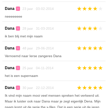
★
★
★
★
★
Dana
23 jaar 03-02-2014
♀
neeeeeeee
★
★
★
★
★
Dana
28 jaar 31-03-2014
♀
ik ben blij met mijn naam
★
★
★
★
★
Dana
48 jaar 29-06-2014
♀
Vernoemd naar Ierse zangeres Dana
★
★
★
★
★
Dana
25 jaar 04-11-2014
♀
het is een supernaam
★
★
★
★
★
Dana
30 jaar 22-12-2014
♀
Ik vind mijn naam mooi veel mensen spreken het verkeerd uit.
Maar ik luister ook naar Dana maar je zegt eigenlijk Dena. Mijn
naam komt uit de serie the x-files. Dat is een serie uit de jaren