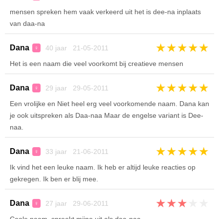
mensen spreken hem vaak verkeerd uit het is dee-na inplaats
van daa-na
★
★
★
★
★
Dana
40 jaar 21-05-2011
♀
Het is een naam die veel voorkomt bij creatieve mensen
★
★
★
★
★
Dana
29 jaar 29-05-2011
♀
Een vrolijke en Niet heel erg veel voorkomende naam. Dana kan
je ook uitspreken als Daa-naa Maar de engelse variant is Dee-
naa.
★
★
★
★
★
Dana
33 jaar 21-06-2011
♀
Ik vind het een leuke naam. Ik heb er altijd leuke reacties op
gekregen. Ik ben er blij mee.
★
★
★
★
★
Dana
27 jaar 29-06-2011
♀