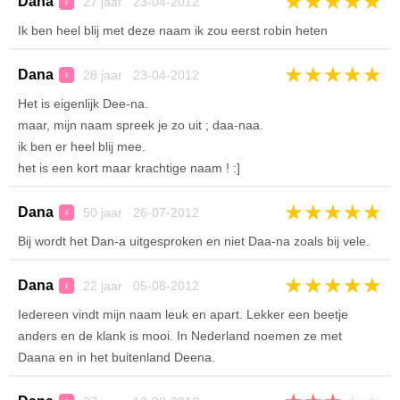
★
★
★
★
★
Dana
27 jaar 23-04-2012
♀
Ik ben heel blij met deze naam ik zou eerst robin heten
★
★
★
★
★
Dana
28 jaar 23-04-2012
♀
Het is eigenlijk Dee-na.
maar, mijn naam spreek je zo uit ; daa-naa.
ik ben er heel blij mee.
het is een kort maar krachtige naam ! :]
★
★
★
★
★
Dana
50 jaar 26-07-2012
♀
Bij wordt het Dan-a uitgesproken en niet Daa-na zoals bij vele.
★
★
★
★
★
Dana
22 jaar 05-08-2012
♀
Iedereen vindt mijn naam leuk en apart. Lekker een beetje
anders en de klank is mooi. In Nederland noemen ze met
Daana en in het buitenland Deena.