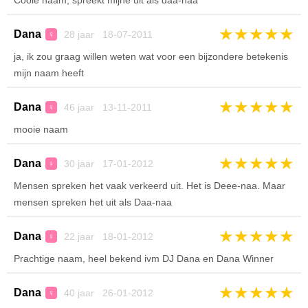
Coole naam, spreekt mijne uit als daa-naa
★
★
★
★
★
Dana
28 jaar 18-07-2011
♀
ja, ik zou graag willen weten wat voor een bijzondere betekenis
mijn naam heeft
★
★
★
★
★
Dana
46 jaar 13-11-2011
♀
mooie naam
★
★
★
★
★
Dana
30 jaar 17-01-2012
♀
Mensen spreken het vaak verkeerd uit. Het is Deee-naa. Maar
mensen spreken het uit als Daa-naa
★
★
★
★
★
Dana
22 jaar 18-01-2012
♀
Prachtige naam, heel bekend ivm DJ Dana en Dana Winner
★
★
★
★
★
Dana
40 jaar 26-01-2012
♀