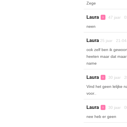
Zege
Laura
47 jaar 0
♀
neen
Laura
25 jaar 21-04
ook zelf ben ik gewoon
heeten maar dat maar m
name
Laura
30 jaar 2
♀
Vind het geen lelijke 
voor..
Laura
30 jaar 0
♀
nee heb er geen