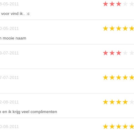
★
★
★
★
8-05-2011
oor vind ik.. :c
★
★
★
★
0-05-2011
o'n mooie naam
★
★
★
★
9-07-2011
★
★
★
★
7-07-2011
★
★
★
★
2-08-2011
 en ik krijg veel complimenten
★
★
★
★
0-08-2011