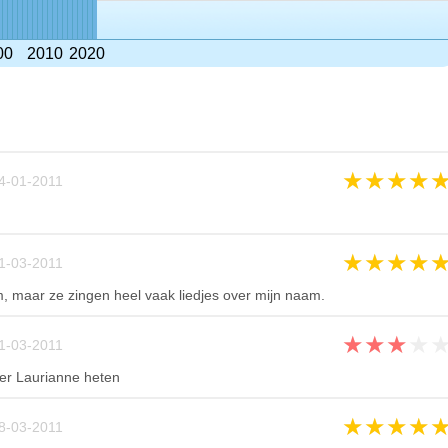
00
2010
2020
★
★
★
★
4-01-2011
★
★
★
★
1-03-2011
, maar ze zingen heel vaak liedjes over mijn naam.
★
★
★
★
1-03-2011
er Laurianne heten
★
★
★
★
8-03-2011