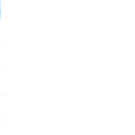
★
★
★
★