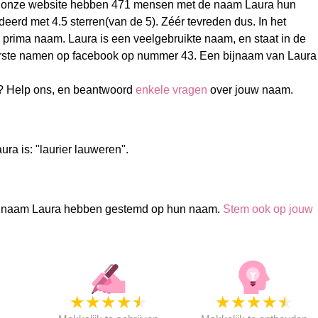
p onze website hebben 471 mensen met de naam Laura hun
erd met 4.5 sterren(van de 5). Zéér tevreden dus. In het
n prima naam. Laura is een veelgebruikte naam, en staat in de
irste namen op facebook op nummer 43. Een bijnaam van Laura
? Help ons, en beantwoord
enkele vragen
over jouw naam.
ra is: "laurier lauweren".
 naam Laura hebben gestemd op hun naam.
Stem ook op jouw
★
★
★
★
★
★
★
★
★
★
★