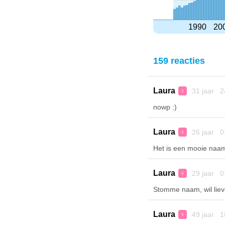
1990
20
159 reacties
Laura
31 jaar 2
♀
nowp :)
Laura
26 jaar 0
♀
Het is een mooie naam
Laura
29 jaar 0
♀
Stomme naam, wil liev
Laura
49 jaar 1
♀