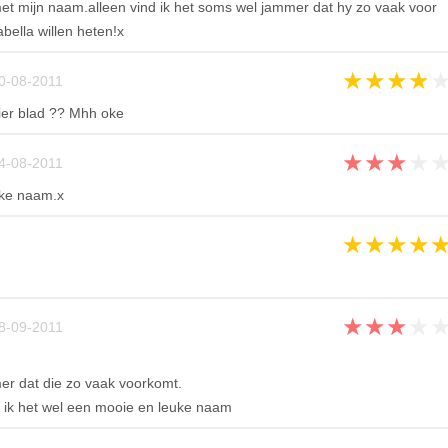
et mijn naam.alleen vind ik het soms wel jammer dat hy zo vaak voor
bella willen heten!x
★
★
★
★
0-08-2011
ier blad ?? Mhh oke
★
★
★
★
4-08-2011
uke naam.x
★
★
★
★
★
★
★
★
8-09-2011
mer dat die zo vaak voorkomt.
d ik het wel een mooie en leuke naam