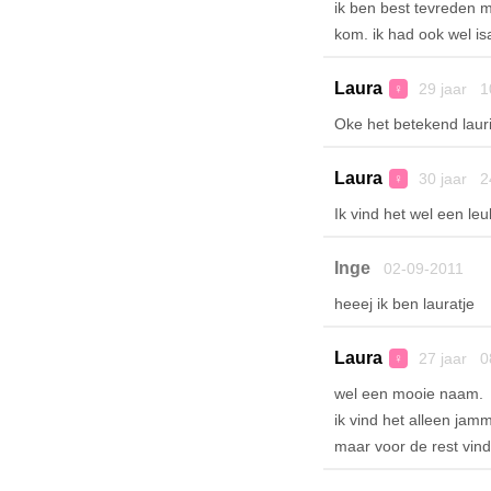
ik ben best tevreden m
kom. ik had ook wel isa
Laura
29 jaar 1
♀
Oke het betekend laur
Laura
30 jaar 2
♀
Ik vind het wel een le
Inge
02-09-2011
heeej ik ben lauratje
Laura
27 jaar 0
♀
wel een mooie naam.
ik vind het alleen jam
maar voor de rest vin