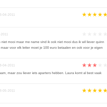
★
★
★
★
3-04-2011
★
★
★
★
-2011
 niet mooi maar me name vind ik ook niet mooi dus ik wil liever quinn
aar voor elk letter moet je 100 euro betaalen en ook voor je eigen
★
★
★
★
8-04-2011
naam, maar zou liever iets aparters hebben. Laura komt al best vaak
★
★
★
★
8-05-2011