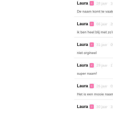
Laura
28 jaar 1
♀
De naam komt te vaak v
Laura
66 jaar 2
♀
ik ben heel blij met z
Laura
31 jaar 0
♀
niet orgineel
Laura
29 jaar 1
♀
super naam!
Laura
26 jaar 0
♀
Het is een mooie naam
Laura
30 jaar 1
♀