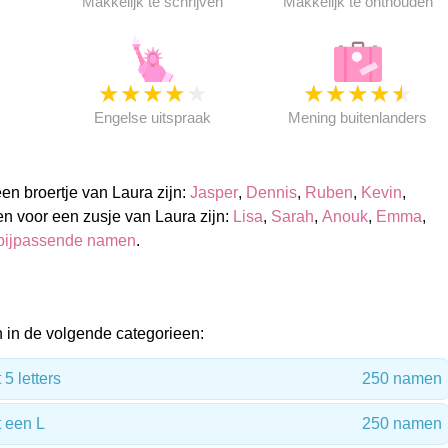
Makkelijk te schrijven
Makkelijk te onthouden
★
★
★
★
★
★
★
★
★
★
★
Engelse uitspraak
Mening buitenlanders
n broertje van Laura zijn:
Jasper
,
Dennis
,
Ruben
,
Kevin
,
n voor een zusje van Laura zijn:
Lisa
,
Sarah
,
Anouk
,
Emma
,
bijpassende namen
.
in de volgende categorieen:
5 letters
250 namen
 een L
250 namen