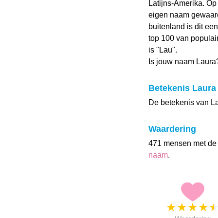
Latijns-Amerika. O
eigen naam gewaarde
buitenland is dit ee
top 100 van popula
is "Lau".
Is jouw naam Laura
Betekenis Laura
De betekenis van Lau
Waardering
471 mensen met de
naam
.
★
★
★
★