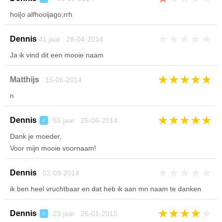
hoi[o alfhooijago;rrh
★
★
★
★
★
Dennis
41 jaar 28-04-2014
Ja ik vind dit een mooie naam
★
★
★
★
★
Matthijs
15-06-2014
n
★
★
★
★
★
Dennis
55 jaar 25-06-2014
♂
Dank je moeder,
Voor mijn mooie voornaam!
★
★
★
★
★
Dennis
02-09-2014
ik ben heel vruchtbaar en dat heb ik aan mn naam te danken
★
★
★
★
★
Dennis
23 jaar 26-01-2015
♂