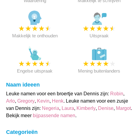
Waardering
Makkelijk te schrijven
★
★
★
★
★
★
★
★
★
★
Makkelijk te onthouden
Uitspraak
★
★
★
★
★
★
★
★
★
★
Engelse uitspraak
Mening buitenlanders
Naam ideeen
Leuke namen voor een broertje van Dennis zijn:
Robin
,
Arlo
,
Gregory
,
Kevin
,
Henk
. Leuke namen voor een zusje
van Dennis zijn:
Negeria
,
Laura
,
Kimberly
,
Denise
,
Margot
.
Bekijk meer
bijpassende namen
.
Categorieën