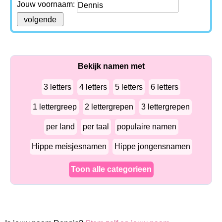
Jouw voornaam:
Bekijk namen met
3 letters
4 letters
5 letters
6 letters
1 lettergreep
2 lettergrepen
3 lettergrepen
per land
per taal
populaire namen
Hippe meisjesnamen
Hippe jongensnamen
Toon alle categorieen