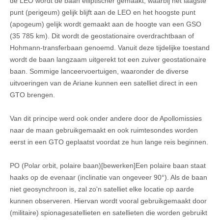
de LEO wordt de baan elliptischer gemaakt, waarbij het laagste
punt (perigeum) gelijk blijft aan de LEO en het hoogste punt
(apogeum) gelijk wordt gemaakt aan de hoogte van een GSO
(35 785 km). Dit wordt de geostationaire overdrachtbaan of
Hohmann-transferbaan genoemd. Vanuit deze tijdelijke toestand
wordt de baan langzaam uitgerekt tot een zuiver geostationaire
baan. Sommige lanceervoertuigen, waaronder de diverse
uitvoeringen van de Ariane kunnen een satelliet direct in een
GTO brengen.
Van dit principe werd ook onder andere door de Apollomissies
naar de maan gebruikgemaakt en ook ruimtesondes worden
eerst in een GTO geplaatst voordat ze hun lange reis beginnen.
PO (Polar orbit, polaire baan)[bewerken]Een polaire baan staat
haaks op de evenaar (inclinatie van ongeveer 90°). Als de baan
niet geosynchroon is, zal zo'n satelliet elke locatie op aarde
kunnen observeren. Hiervan wordt vooral gebruikgemaakt door
(militaire) spionagesatellieten en satellieten die worden gebruikt