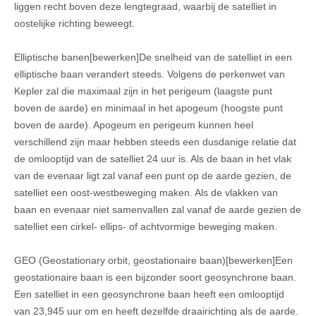
liggen recht boven deze lengtegraad, waarbij de satelliet in
oostelijke richting beweegt.
Elliptische banen[bewerken]De snelheid van de satelliet in een
elliptische baan verandert steeds. Volgens de perkenwet van
Kepler zal die maximaal zijn in het perigeum (laagste punt
boven de aarde) en minimaal in het apogeum (hoogste punt
boven de aarde). Apogeum en perigeum kunnen heel
verschillend zijn maar hebben steeds een dusdanige relatie dat
de omlooptijd van de satelliet 24 uur is. Als de baan in het vlak
van de evenaar ligt zal vanaf een punt op de aarde gezien, de
satelliet een oost-westbeweging maken. Als de vlakken van
baan en evenaar niet samenvallen zal vanaf de aarde gezien de
satelliet een cirkel- ellips- of achtvormige beweging maken.
GEO (Geostationary orbit, geostationaire baan)[bewerken]Een
geostationaire baan is een bijzonder soort geosynchrone baan.
Een satelliet in een geosynchrone baan heeft een omlooptijd
van 23,945 uur om en heeft dezelfde draairichting als de aarde.