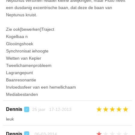
Neptunus vertonen relatief kleine afwijkingen, maar Pluto heeft
een dusdanig excentrische baan, dat deze de baan van
Neptunus kruist.
Zie ook[bewerken]Traject
Kogelbaa n
Glooiingshoek
Synchronisat iehoogte
Wetten van Kepler
Tweelichamenprobleem
Lagrangepunt
Baanresonantie
Invloedssfeer van een hemellichaam
Mediabestanden
★
★
★
★
★
Dennis
25 jaar 17-12-2013
♂
leuk
★
★
★
★
★
Dennis
06-03-2014
♂