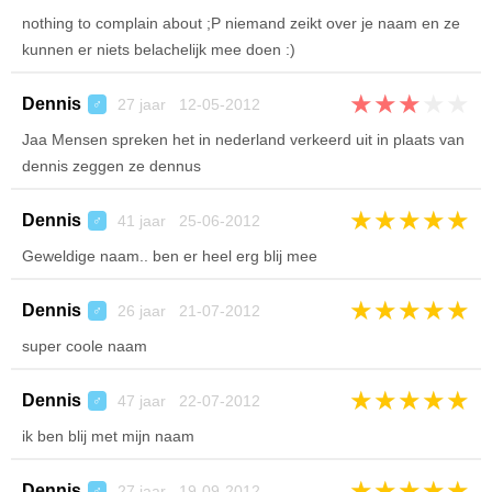
nothing to complain about ;P niemand zeikt over je naam en ze
kunnen er niets belachelijk mee doen :)
★
★
★
★
★
Dennis
27 jaar 12-05-2012
♂
Jaa Mensen spreken het in nederland verkeerd uit in plaats van
dennis zeggen ze dennus
★
★
★
★
★
Dennis
41 jaar 25-06-2012
♂
Geweldige naam.. ben er heel erg blij mee
★
★
★
★
★
Dennis
26 jaar 21-07-2012
♂
super coole naam
★
★
★
★
★
Dennis
47 jaar 22-07-2012
♂
ik ben blij met mijn naam
★
★
★
★
★
Dennis
27 jaar 19-09-2012
♂