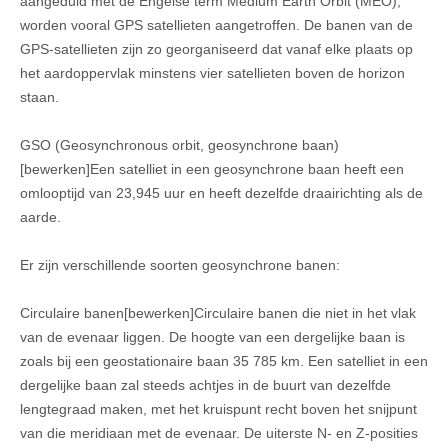
aangeduid met de Engelse term Medium Earth Orbit (MEO),
worden vooral GPS satellieten aangetroffen. De banen van de
GPS-satellieten zijn zo georganiseerd dat vanaf elke plaats op
het aardoppervlak minstens vier satellieten boven de horizon
staan.
GSO (Geosynchronous orbit, geosynchrone baan)
[bewerken]Een satelliet in een geosynchrone baan heeft een
omlooptijd van 23,945 uur en heeft dezelfde draairichting als de
aarde.
Er zijn verschillende soorten geosynchrone banen:
Circulaire banen[bewerken]Circulaire banen die niet in het vlak
van de evenaar liggen. De hoogte van een dergelijke baan is
zoals bij een geostationaire baan 35 785 km. Een satelliet in een
dergelijke baan zal steeds achtjes in de buurt van dezelfde
lengtegraad maken, met het kruispunt recht boven het snijpunt
van die meridiaan met de evenaar. De uiterste N- en Z-posities