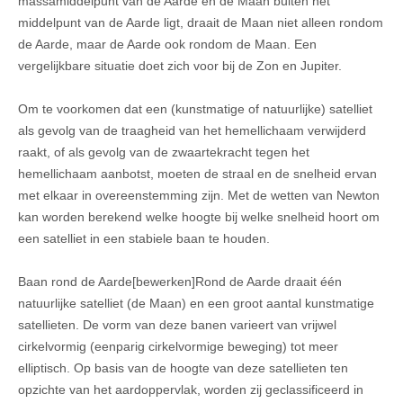
massamiddelpunt van de Aarde en de Maan buiten het
middelpunt van de Aarde ligt, draait de Maan niet alleen rondom
de Aarde, maar de Aarde ook rondom de Maan. Een
vergelijkbare situatie doet zich voor bij de Zon en Jupiter.
Om te voorkomen dat een (kunstmatige of natuurlijke) satelliet
als gevolg van de traagheid van het hemellichaam verwijderd
raakt, of als gevolg van de zwaartekracht tegen het
hemellichaam aanbotst, moeten de straal en de snelheid ervan
met elkaar in overeenstemming zijn. Met de wetten van Newton
kan worden berekend welke hoogte bij welke snelheid hoort om
een satelliet in een stabiele baan te houden.
Baan rond de Aarde[bewerken]Rond de Aarde draait één
natuurlijke satelliet (de Maan) en een groot aantal kunstmatige
satellieten. De vorm van deze banen varieert van vrijwel
cirkelvormig (eenparig cirkelvormige beweging) tot meer
elliptisch. Op basis van de hoogte van deze satellieten ten
opzichte van het aardoppervlak, worden zij geclassificeerd in