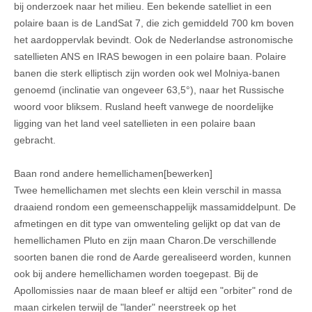
bij onderzoek naar het milieu. Een bekende satelliet in een
polaire baan is de LandSat 7, die zich gemiddeld 700 km boven
het aardoppervlak bevindt. Ook de Nederlandse astronomische
satellieten ANS en IRAS bewogen in een polaire baan. Polaire
banen die sterk elliptisch zijn worden ook wel Molniya-banen
genoemd (inclinatie van ongeveer 63,5°), naar het Russische
woord voor bliksem. Rusland heeft vanwege de noordelijke
ligging van het land veel satellieten in een polaire baan
gebracht.
Baan rond andere hemellichamen[bewerken]
Twee hemellichamen met slechts een klein verschil in massa
draaiend rondom een gemeenschappelijk massamiddelpunt. De
afmetingen en dit type van omwenteling gelijkt op dat van de
hemellichamen Pluto en zijn maan Charon.De verschillende
soorten banen die rond de Aarde gerealiseerd worden, kunnen
ook bij andere hemellichamen worden toegepast. Bij de
Apollomissies naar de maan bleef er altijd een "orbiter" rond de
maan cirkelen terwijl de "lander" neerstreek op het