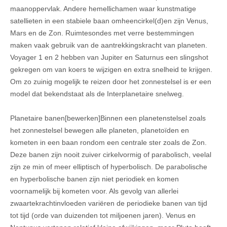
maanoppervlak. Andere hemellichamen waar kunstmatige
satellieten in een stabiele baan omheencirkel(d)en zijn Venus,
Mars en de Zon. Ruimtesondes met verre bestemmingen
maken vaak gebruik van de aantrekkingskracht van planeten.
Voyager 1 en 2 hebben van Jupiter en Saturnus een slingshot
gekregen om van koers te wijzigen en extra snelheid te krijgen.
Om zo zuinig mogelijk te reizen door het zonnestelsel is er een
model dat bekendstaat als de Interplanetaire snelweg.
Planetaire banen[bewerken]Binnen een planetenstelsel zoals
het zonnestelsel bewegen alle planeten, planetoïden en
kometen in een baan rondom een centrale ster zoals de Zon.
Deze banen zijn nooit zuiver cirkelvormig of parabolisch, veelal
zijn ze min of meer elliptisch of hyperbolisch. De parabolische
en hyperbolische banen zijn niet periodiek en komen
voornamelijk bij kometen voor. Als gevolg van allerlei
zwaartekrachtinvloeden variëren de periodieke banen van tijd
tot tijd (orde van duizenden tot miljoenen jaren). Venus en