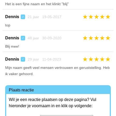
Het is een fijne naam en het klinkt "blij"
★
★
★
★
★
Dennis
21 jaar 19-05-2017
♂
top
★
★
★
★
★
Dennis
48 jaar 30-09-2020
♂
Blij mee!
★
★
★
★
★
Dennis
29 jaar 11-04-2023
♂
Mijn naam geeft veel mensen vertrouwen en geruststelling. Heb
ik vaker gehoord.
Plaats reactie
Wil je een reactie plaatsen op deze pagina? Vul
hieronder je voornaam in en klik op volgende: