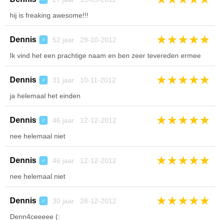
hij is freaking awesome!!!
★
★
★
★
★
Dennis
52 jaar 29-10-2012
♂
Ik vind het een prachtige naam en ben zeer tevereden ermee
★
★
★
★
★
Dennis
31 jaar 10-11-2012
♂
ja helemaal het einden
★
★
★
★
★
Dennis
46 jaar 12-12-2012
♂
nee helemaal niet
★
★
★
★
★
Dennis
46 jaar 12-12-2012
♂
nee helemaal niet
★
★
★
★
★
Dennis
30 jaar 28-12-2012
♂
Denn4ceeeee (: