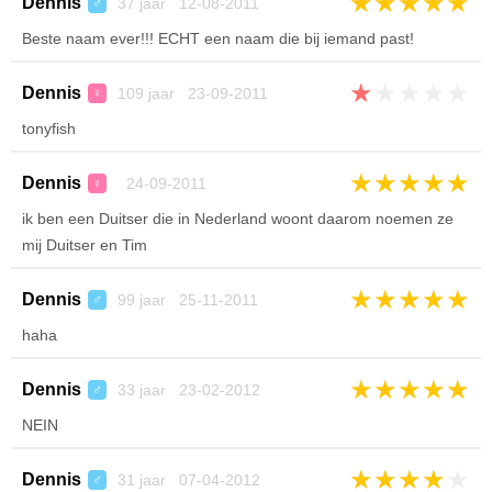
★
★
★
★
★
Dennis
37 jaar 12-08-2011
♂
Beste naam ever!!! ECHT een naam die bij iemand past!
★
★
★
★
★
Dennis
109 jaar 23-09-2011
♀
tonyfish
★
★
★
★
★
Dennis
24-09-2011
♀
ik ben een Duitser die in Nederland woont daarom noemen ze
mij Duitser en Tim
★
★
★
★
★
Dennis
99 jaar 25-11-2011
♂
haha
★
★
★
★
★
Dennis
33 jaar 23-02-2012
♂
NEIN
★
★
★
★
★
Dennis
31 jaar 07-04-2012
♂