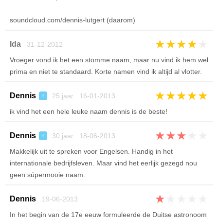
soundcloud.com/dennis-lutgert (daarom)
★
★
★
★
★
Ida
31-12-2012
Vroeger vond ik het een stomme naam, maar nu vind ik hem wel
prima en niet te standaard. Korte namen vind ik altijd al vlotter.
★
★
★
★
★
Dennis
25 jaar 16-01-2013
♂
ik vind het een hele leuke naam dennis is de beste!
★
★
★
★
★
Dennis
30 jaar 18-06-2013
♂
Makkelijk uit te spreken voor Engelsen. Handig in het
internationale bedrijfsleven. Maar vind het eerlijk gezegd nou
geen súpermooie naam.
★
★
★
★
★
Dennis
19-06-2013
In het begin van de 17e eeuw formuleerde de Duitse astronoom