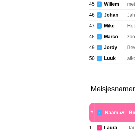
45
Willem
met
♂
46
Johan
Jah
♂
47
Mike
Heb
♂
48
Marco
zoo
♂
49
Jordy
Bew
♂
50
Luuk
afk
♂
Meisjesname
#
Naam
Be
♂
1
Laura
la
♀