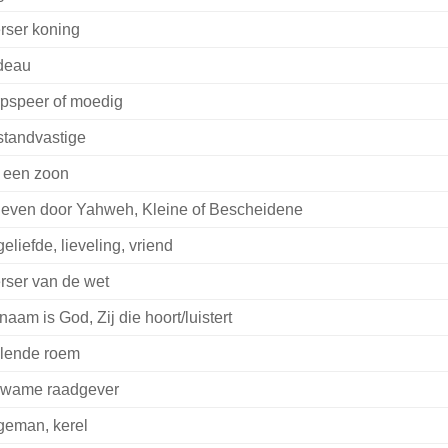
rser koning
deau
pspeer of moedig
standvastige
, een zoon
even door Yahweh, Kleine of Bescheidene
geliefde, lieveling, vriend
rser van de wet
naam is God, Zij die hoort/luistert
alende roem
wame raadgever
geman, kerel