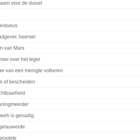
naam voor de duivel
estueus
dgever, heerser
n van Mars
rser over het leger
er van een menigte volkeren
in of bescheiden
chtbaarheid
ningmeester
weh is genadig
gelauwerde
grootste