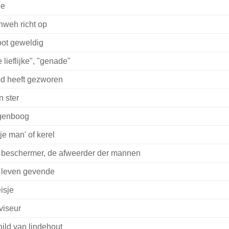
ie
hweh richt op
oot geweldig
 lieflijke", "genade"
d heeft gezworen
n ster
genboog
ije man' of kerel
 beschermer, de afweerder der mannen
 leven gevende
isje
viseur
hild van lindehout