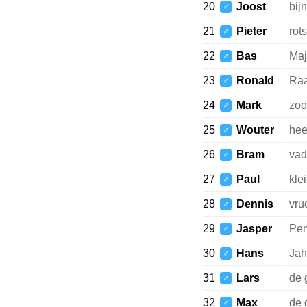
20
Joost
bij
♂
21
Pieter
rots
♂
22
Bas
Maj
♂
23
Ronald
Raa
♂
24
Mark
zoo
♂
25
Wouter
hee
♂
26
Bram
vad
♂
27
Paul
kle
♂
28
Dennis
vru
♂
29
Jasper
Pen
♂
30
Hans
Jah
♂
31
Lars
de 
♂
32
Max
de 
♂