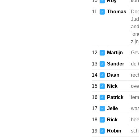
10
Roy
kon
♂
11
Thomas
Doo
♂
Jud
and
`on
zijn
12
Martijn
Gew
♂
13
Sander
de 
♂
14
Daan
rec
♂
15
Nick
ove
♂
16
Patrick
iem
♂
17
Jelle
waa
♂
18
Rick
hee
♂
19
Robin
sch
♂