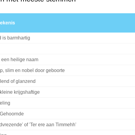
ekenis
 is barmhartig
 een heilige naam
p, slim en nobel door geboorte
alend of glanzend
kleine krijgshaftige
eling
Gehoornde
dvrezende' of 'Ter ere aan Timmehh'