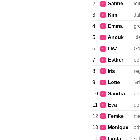
2
Sanne
lel
♀
3
Kim
Ja
♀
4
Emma
gr
♀
5
Anouk
"de
♀
6
Lisa
Go
♀
7
Esther
ee
♀
8
Iris
re
♀
9
Lotte
'vr
♀
10
Sandra
de
♀
11
Eva
de
♀
12
Femke
me
♀
13
Monique
ad
♀
14
Linda
sc
♀