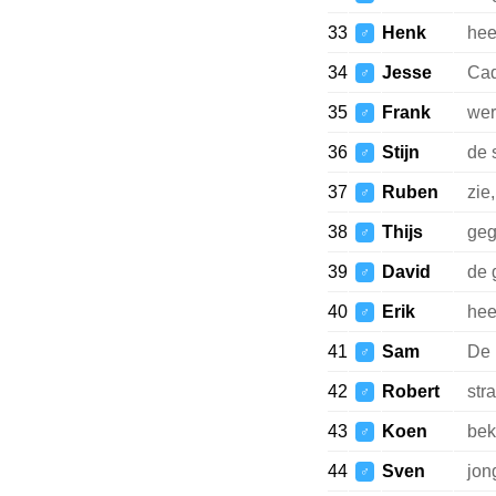
33
Henk
hee
♂
34
Jesse
Ca
♂
35
Frank
wer
♂
36
Stijn
de 
♂
37
Ruben
zie
♂
38
Thijs
geg
♂
39
David
de 
♂
40
Erik
hee
♂
41
Sam
De 
♂
42
Robert
str
♂
43
Koen
bek
♂
44
Sven
jon
♂