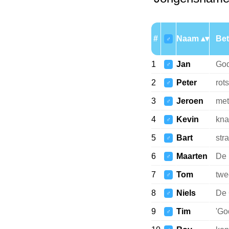
#
Naam
Bet
♂
1
Jan
God
♂
2
Peter
rots
♂
3
Jeroen
met
♂
4
Kevin
kna
♂
5
Bart
str
♂
6
Maarten
De 
♂
7
Tom
twe
♂
8
Niels
De 
♂
9
Tim
'Go
♂