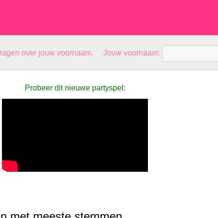
vragen over jouw voornaam. Jouw voornaam:
Probeer dit nieuwe partyspel:
n met meeste stemmen