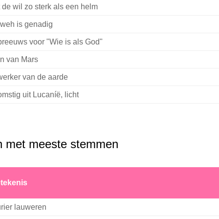
 de wil zo sterk als een helm
weh is genadig
reeuws voor "Wie is als God"
n van Mars
erker van de aarde
omstig uit Lucaníë, licht
n met meeste stemmen
tekenis
urier lauweren