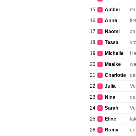
15
Amber
re
♀
16
Anne
lie
♀
17
Naomi
aa
♀
18
Tessa
vr
♀
19
Michelle
He
♀
20
Maaike
we
♀
21
Charlotte
da
♀
22
Julia
Vo
♀
23
Nina
de 
♀
24
Sarah
Vo
♀
25
Eline
fa
♀
26
Romy
ge
♀