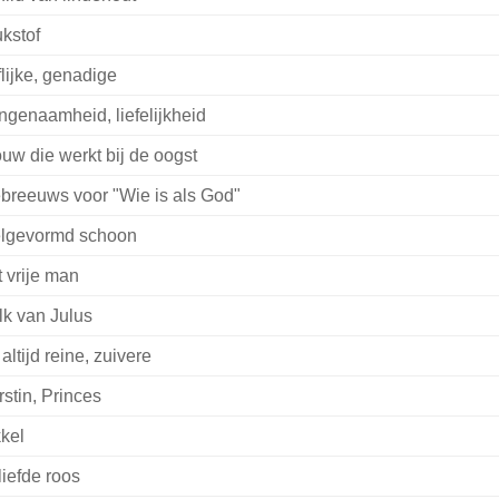
ukstof
flijke, genadige
ngenaamheid, liefelijkheid
ouw die werkt bij de oogst
breeuws voor "Wie is als God"
lgevormd schoon
t vrije man
lk van Julus
altijd reine, zuivere
rstin, Princes
kkel
liefde roos