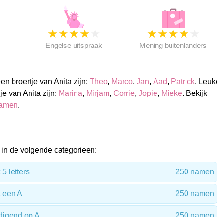
★
★
★
★
★
★
★
★
★
★
★
Engelse uitspraak
Mening buitenlanders
n broertje van Anita zijn:
Theo
,
Marco
,
Jan
,
Aad
,
Patrick
. Leuk
e van Anita zijn:
Marina
,
Mirjam
,
Corrie
,
Jopie
,
Mieke
. Bekijk
namen
.
in de volgende categorieen:
5 letters
250 namen
 een A
250 namen
digend op A
250 namen