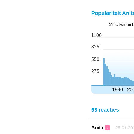
Populariteit Anit
(Anita komt in
1100
825
550
275
1990
20
63 reacties
Anita
25-01-20
♀