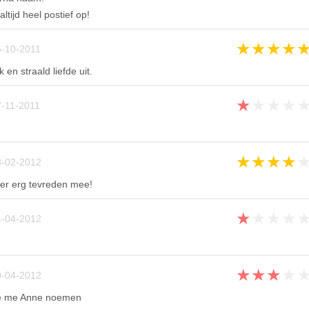
ltijd heel postief op!
★
★
★
★
-10-2011
k en straald liefde uit.
★
★
★
★
-11-2011
★
★
★
★
-02-2012
er erg tevreden mee!
★
★
★
★
-04-2012
★
★
★
★
-04-2012
 ze me Anne noemen