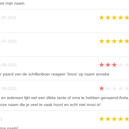
met mijn naam.
★
★
★
★
-07-2011
★
★
★
★
-07-2011
★
★
★
★
-08-2011
r paard van de schillenboer reageer 'boos' op naam anneke
★
★
★
★
-08-2011
s en iedereen lijkt wel een dikke tante of oma te hebben genaamd Anita
loze naam die je veel te vaak hoort en echt niet mooi is!
★
★
★
★
11
rna naam!