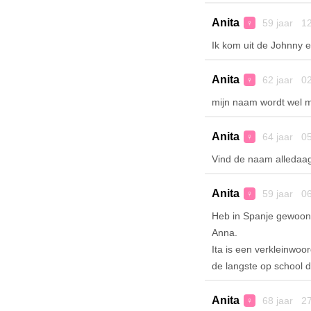
Anita
59 jaar 12
♀
Ik kom uit de Johnny e
Anita
62 jaar 02
♀
mijn naam wordt wel m
Anita
64 jaar 05
♀
Vind de naam alledaag
Anita
59 jaar 06
♀
Heb in Spanje gewoond,
Anna.
Ita is een verkleinwoor
de langste op school d
Anita
68 jaar 27
♀