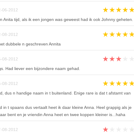
★
★
★
★
-06-2012
n Anita tijd, als ik een jongen was geweest had ik ook Johnny geheten.
★
★
★
★
-08-2012
et dubbele n geschreven Annita
★
★
★
★
-08-2012
s. Had liever een bijzondere naam gehad.
★
★
★
★
-08-2012
 dus n handige naam in t buitenland. Enige rare is dat t afstamt van
d in t spaans dus vertaalt heet ik daar kleine Anna. Heel grappig als je
aar bent en je vriendin Anna heet en twee koppen kleiner is...haha
★
★
★
★
-08-2012