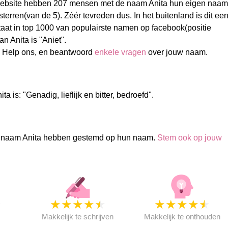
ebsite hebben 207 mensen met de naam Anita hun eigen naam
erren(van de 5). Zéér tevreden dus. In het buitenland is dit ee
taat in top 1000 van populairste namen op facebook(positie
n Anita is "Aniet".
? Help ons, en beantwoord
enkele vragen
over jouw naam.
a is: "Genadig, lieflijk en bitter, bedroefd".
 naam Anita hebben gestemd op hun naam.
Stem ook op jouw
★
★
★
★
★
★
★
★
★
★
★
Makkelijk te schrijven
Makkelijk te onthouden