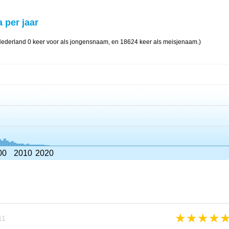
a per jaar
 Nederland 0 keer voor als jongensnaam, en 18624 keer als meisjenaam.)
00
2010
2020
★
★
★
★
11