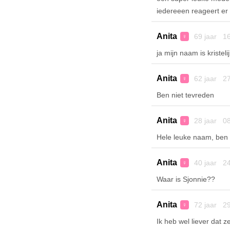
iedereeen reageert er a
Anita
69 jaar 16
♀
ja mijn naam is kristelij
Anita
62 jaar 27
♀
Ben niet tevreden
Anita
28 jaar 08
♀
Hele leuke naam, ben 
Anita
40 jaar 24
♀
Waar is Sjonnie??
Anita
72 jaar 29
♀
Ik heb wel liever dat