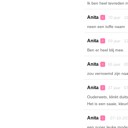
Ik ben heel tevreden 
Anita
70 jaar 11
♀
neen een toffe naam
Anita
59 jaar 12
♀
Ben er heel blij mee.
Anita
65 jaar 05
♀
zou vernoemd zijn naa
Anita
37 jaar 07
♀
Ouderwets, klinkt duit
Het is een saaie, kleur
Anita
07-10-20
♀
een super leuke mode