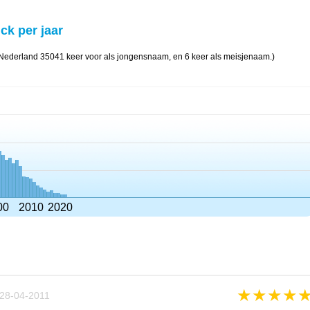
ick per jaar
n Nederland 35041 keer voor als jongensnaam, en 6 keer als meisjenaam.)
00
2010
2020
★
★
★
★
28-04-2011