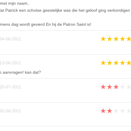
 met mijn naam..
t Patrick een schotse geestelijke was die het geloof ging verkondigen
mens dag wordt gevierd En hij de Patron Saint is!
★
★
★
★
04-06-2011
★
★
★
★
13-06-2011
op aanvragen! kan dat?
★
★
★
★
25-07-2011
★
★
★
★
02-08-2011