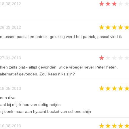
★
★
★
★
18-08-2012
★
★
★
★
26-09-2012
 tussen pascal en patrick, gelukkig werd het patrick, pascal vind ik
★
★
★
★
27-01-2013
chien zelfs plat - altijd gevonden, wilde vroeger liever Peter heten.
alternatief gevonden. Zou Kees niks zijn?
★
★
★
★
18-05-2013
een diva
l bij mij ik hou van deftig netjes
mij denk maar aan hyacint bucket van schone shijn
★
★
★
★
16-08-2013