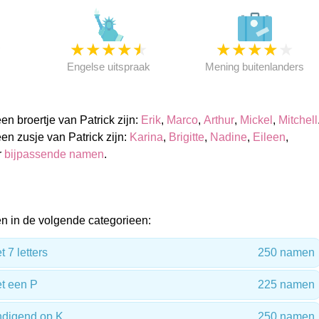
★
★
★
★
★
★
★
★
★
★
★
Engelse uitspraak
Mening buitenlanders
n broertje van Patrick zijn:
Erik
,
Marco
,
Arthur
,
Mickel
,
Mitchell
n zusje van Patrick zijn:
Karina
,
Brigitte
,
Nadine
,
Eileen
,
r
bijpassende namen
.
n in de volgende categorieen:
7 letters
250 namen
t een P
225 namen
digend op K
250 namen