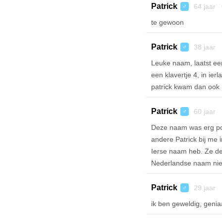
Patrick
64 jaar 
♂
te gewoon
Patrick
38 jaar 
♂
Leuke naam, laatst een
een klavertje 4, in ie
patrick kwam dan ook 
Patrick
60 jaar 
♂
Deze naam was erg popu
andere Patrick bij me 
Ierse naam heb. Ze d
Nederlandse naam niet 
Patrick
29 jaar 
♂
ik ben geweldig, geniaa