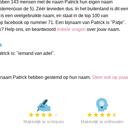
bben 143 mensen met de naam Patrick hun eigen naam
erren(van de 5). Zéér tevreden dus. In het buitenland is dit ee
is een veelgebruikte naam, en staat in de top 100 van
p facebook op nummer 71. Een bijnaam van Patrick is "Patje".
ck? Help ons, en beantwoord
enkele vragen
over jouw naam.
k
rick is: "iemand van adel".
 naam Patrick hebben gestemd op hun naam.
Stem ook op jou
★
★
★
★
★
★
★
★
★
★
★
Makkelijk te schrijven
Makkelijk te onthouden