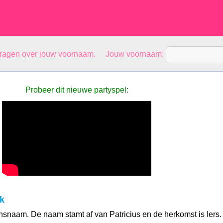
vragen over jouw voornaam. Jouw voornaam:
Probeer dit nieuwe partyspel:
k
nsnaam. De naam stamt af van Patricius en de herkomst is Iers.