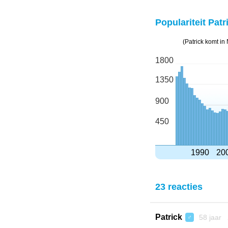
Populariteit Patr
(Patrick komt i
1800
1350
900
450
1990
20
23 reacties
Patrick
58 jaar 
♂