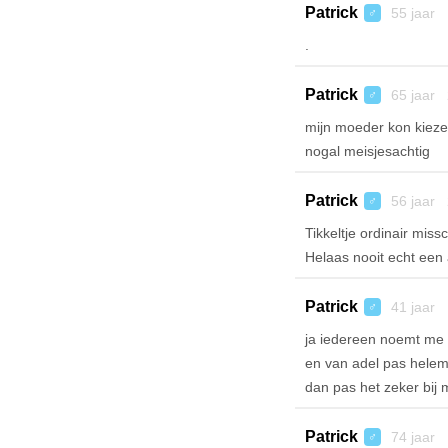
Patrick
55 jaar 
♂
.
Patrick
65 jaar 
♂
mijn moeder kon kiezen
nogal meisjesachtig
Patrick
56 jaar 
♂
Tikkeltje ordinair miss
Helaas nooit echt een 
Patrick
41 jaar 
♂
ja iedereen noemt me 
en van adel pas helemaa
dan pas het zeker bij 
Patrick
74 jaar 
♂