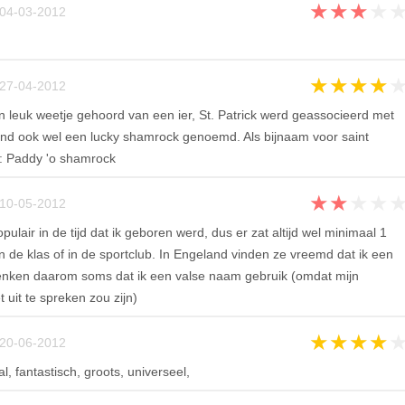
★
★
★
★
04-03-2012
★
★
★
★
27-04-2012
 leuk weetje gehoord van een ier, St. Patrick werd geassocieerd met
rland ook wel een lucky shamrock genoemd. Als bijnaam voor saint
: Paddy 'o shamrock
★
★
★
★
10-05-2012
lair in de tijd dat ik geboren werd, dus er zat altijd wel minimaal 1
in de klas of in de sportclub. In Engeland vinden ze vreemd dat ik een
enken daarom soms dat ik een valse naam gebruik (omdat mijn
uit te spreken zou zijn)
★
★
★
★
20-06-2012
l, fantastisch, groots, universeel,