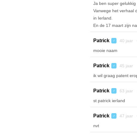
Ja ben super gelukkig
Vanwege het verhaal da
in Ierland.
En de 17 maart zijn na
Patrick
40 jaar 
♂
mooie naam
Patrick
45 jaar 
♂
ik wil graag patent er
Patrick
63 jaar 
♂
st patrick ierland
Patrick
47 jaar 
♂
nvt