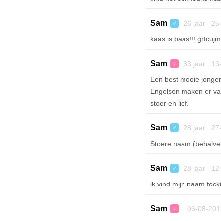
Sam
26 jaar 25
♂
kaas is baas!!! grfcujm
Sam
33 jaar 13
♀
Een best mooie jonge
Engelsen maken er vaa
stoer en lief.
Sam
28 jaar 27
♂
Stoere naam (behalve
Sam
28 jaar 12
♂
ik vind mijn naam focki
Sam
06-08-201
♀