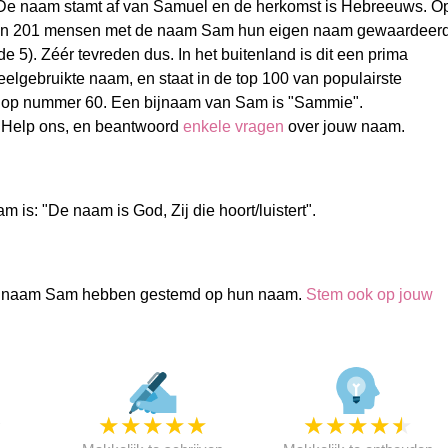
 De naam stamt af van Samuel en de herkomst is Hebreeuws. O
en 201 mensen met de naam Sam hun eigen naam gewaardeer
de 5). Zéér tevreden dus. In het buitenland is dit een prima
elgebruikte naam, en staat in de top 100 van populairste
op nummer 60. Een bijnaam van Sam is "Sammie".
Help ons, en beantwoord
enkele vragen
over jouw naam.
 is: "De naam is God, Zij die hoort/luistert".
 naam Sam hebben gestemd op hun naam.
Stem ook op jouw
★
★
★
★
★
★
★
★
★
★
★