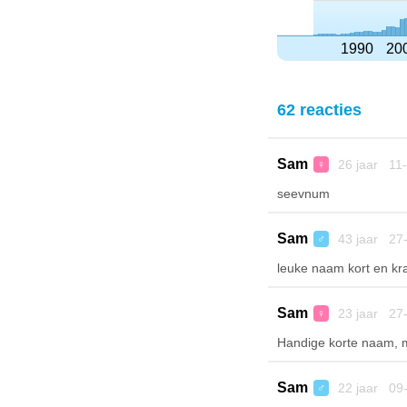
1990
20
62 reacties
Sam
26 jaar 11
♀
seevnum
Sam
43 jaar 27
♂
leuke naam kort en kra
Sam
23 jaar 27
♀
Handige korte naam, 
Sam
22 jaar 09
♂