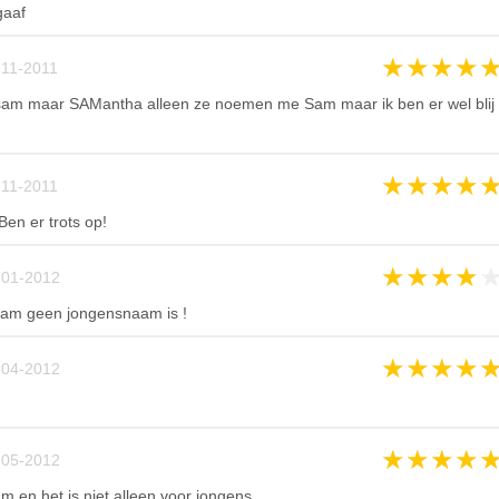
gaaf
★
★
★
★
-11-2011
n sam maar SAMantha alleen ze noemen me Sam maar ik ben er wel blij
★
★
★
★
-11-2011
en er trots op!
★
★
★
★
-01-2012
 sam geen jongensnaam is !
★
★
★
★
-04-2012
★
★
★
★
-05-2012
m en het is niet alleen voor jongens