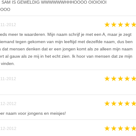
N SAM IS GEWELDIG WWWWWWHHHOOOO OIOIOIOI
NOOOO
★
★
★
★
-11-2012
eds meer te waarderen. Mijn naam schrijf je met een A, maar je zegt
 iemand tegen gekomen van mijn leeftijd met dezelfde naam, dus ben
 dat mensen denken dat er een jongen komt als ze alleen mijn naam
rt al gauw als ze mij in het echt zien. Ik hoor van mensen dat ze mijn
 vinden.
★
★
★
★
-11-2012
★
★
★
★
-12-2012
er naam voor jongens en meisjes!
★
★
★
★
-12-2012