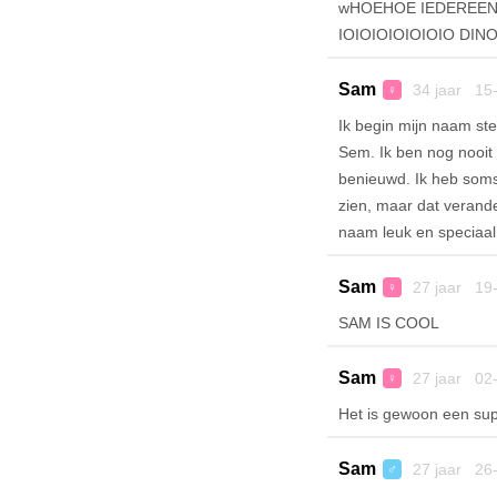
wHOEHOE IEDEREE
IOIOIOIOIOIOIO DI
Sam
34 jaar 15
♀
Ik begin mijn naam ste
Sem. Ik ben nog nooit
benieuwd. Ik heb soms
zien, maar dat verande
naam leuk en speciaal
Sam
27 jaar 19
♀
SAM IS COOL
Sam
27 jaar 02
♀
Het is gewoon een sup
Sam
27 jaar 26
♂