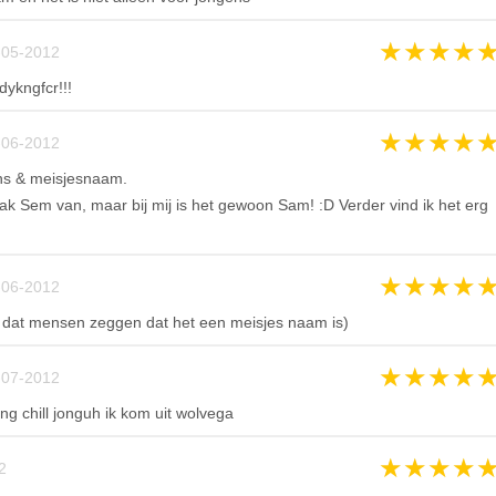
★
★
★
★
-05-2012
dykngfcr!!!
★
★
★
★
-06-2012
ns & meisjesnaam.
k Sem van, maar bij mij is het gewoon Sam! :D Verder vind ik het erg
★
★
★
★
-06-2012
 dat mensen zeggen dat het een meisjes naam is)
★
★
★
★
-07-2012
ng chill jonguh ik kom uit wolvega
★
★
★
★
2