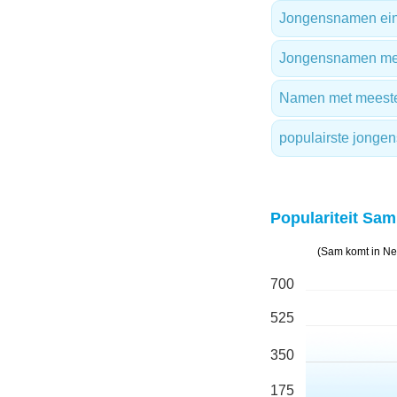
Jongensnamen ein
Jongensnamen met 
Namen met meest
populairste jong
Populariteit Sam
(Sam komt in Ne
700
525
350
175