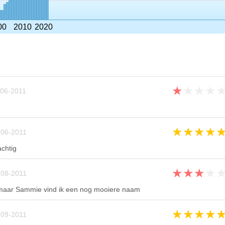
00
2010
2020
★
★
★
★
-06-2011
★
★
★
★
-06-2011
chtig
★
★
★
★
-08-2011
maar Sammie vind ik een nog mooiere naam
★
★
★
★
-09-2011