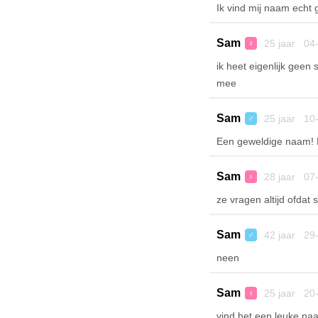
Ik vind mij naam echt 
Sam
25 jaar 04
♀
ik heet eigenlijk gee
mee
Sam
25 jaar 10
♂
Een geweldige naam! B
Sam
28 jaar 07
♀
ze vragen altijd ofdat
Sam
42 jaar 29
♂
neen
Sam
25 jaar 20
♀
vind het een leuke naa