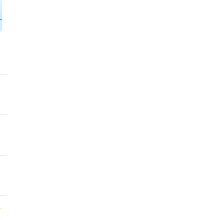
★
★
★
★