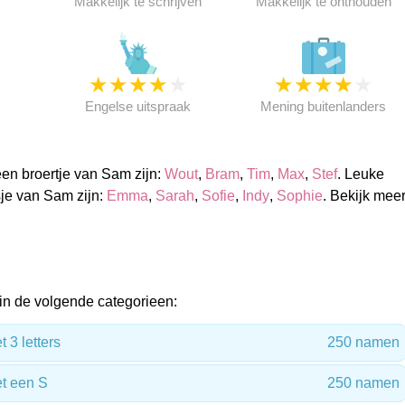
Makkelijk te schrijven
Makkelijk te onthouden
★
★
★
★
★
★
★
★
★
★
★
Engelse uitspraak
Mening buitenlanders
en broertje van Sam zijn:
Wout
,
Bram
,
Tim
,
Max
,
Stef
. Leuke
je van Sam zijn:
Emma
,
Sarah
,
Sofie
,
Indy
,
Sophie
. Bekijk mee
.
n de volgende categorieen:
3 letters
250 namen
t een S
250 namen