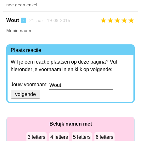
nee geen enkel
★
★
★
★
★
Wout
21 jaar 19-09-2015
♂
Mooie naam
Plaats reactie
Wil je een reactie plaatsen op deze pagina? Vul
hieronder je voornaam in en klik op volgende:
Jouw voornaam:
Bekijk namen met
3 letters
4 letters
5 letters
6 letters