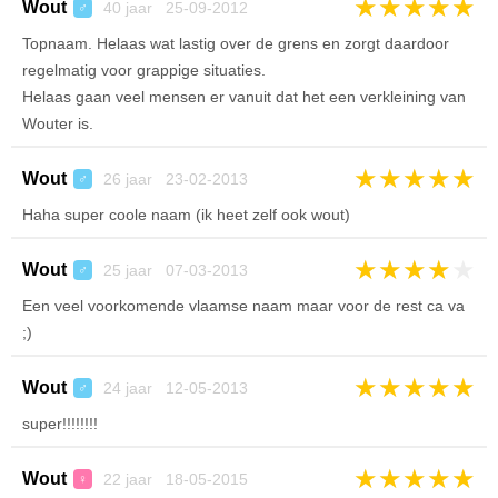
★
★
★
★
★
Wout
40 jaar 25-09-2012
♂
Topnaam. Helaas wat lastig over de grens en zorgt daardoor
regelmatig voor grappige situaties.
Helaas gaan veel mensen er vanuit dat het een verkleining van
Wouter is.
★
★
★
★
★
Wout
26 jaar 23-02-2013
♂
Haha super coole naam (ik heet zelf ook wout)
★
★
★
★
★
Wout
25 jaar 07-03-2013
♂
Een veel voorkomende vlaamse naam maar voor de rest ca va
;)
★
★
★
★
★
Wout
24 jaar 12-05-2013
♂
super!!!!!!!!
★
★
★
★
★
Wout
22 jaar 18-05-2015
♀