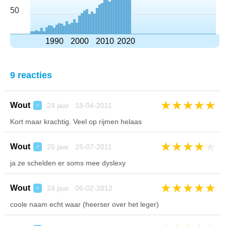
50
1990
2000
2010
2020
9 reacties
★
★
★
★
★
Wout
24 jaar 18-04-2011
♂
Kort maar krachtig. Veel op rijmen helaas
★
★
★
★
★
Wout
25 jaar 25-07-2011
♂
ja ze schelden er soms mee dyslexy
★
★
★
★
★
Wout
24 jaar 06-02-2012
♂
coole naam echt waar (heerser over het leger)