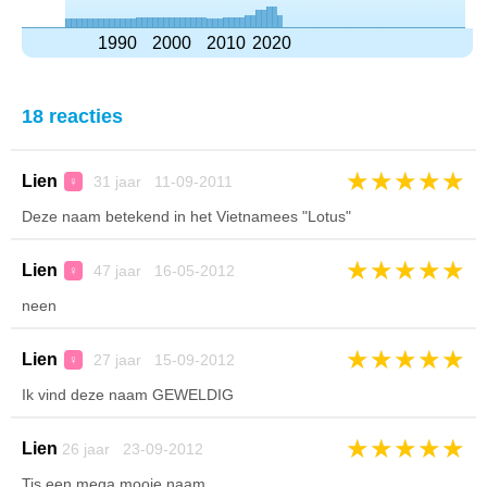
1990
2000
2010
2020
18 reacties
★
★
★
★
★
Lien
31 jaar 11-09-2011
♀
Deze naam betekend in het Vietnamees "Lotus"
★
★
★
★
★
Lien
47 jaar 16-05-2012
♀
neen
★
★
★
★
★
Lien
27 jaar 15-09-2012
♀
Ik vind deze naam GEWELDIG
★
★
★
★
★
Lien
26 jaar 23-09-2012
Tis een mega mooie naam