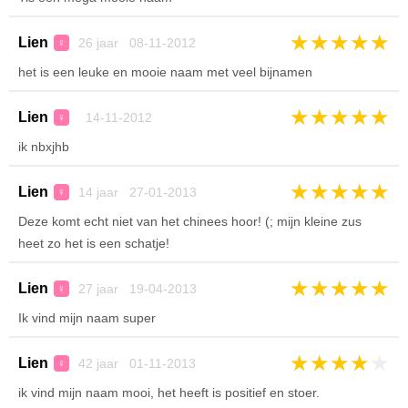
★
★
★
★
★
Lien
26 jaar 08-11-2012
♀
het is een leuke en mooie naam met veel bijnamen
★
★
★
★
★
Lien
14-11-2012
♀
ik nbxjhb
★
★
★
★
★
Lien
14 jaar 27-01-2013
♀
Deze komt echt niet van het chinees hoor! (; mijn kleine zus
heet zo het is een schatje!
★
★
★
★
★
Lien
27 jaar 19-04-2013
♀
Ik vind mijn naam super
★
★
★
★
★
Lien
42 jaar 01-11-2013
♀
ik vind mijn naam mooi, het heeft is positief en stoer.