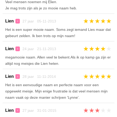
Veel mensen noemen mij Elien.
Je mag trots zijn als je zo mooie naam heb.
★
★
★
★
★
Lien
27 jaar 05-11-2013
♀
Het is een super mooie naam. Soms zegt iemand Lies maar dat
gebeurt zelden. Ik ben trots op mijn naam!
★
★
★
★
★
Lien
24 jaar 21-11-2013
♀
megamooie naam. Allen veel te bekent.Als ik op kamp ga zijn er
altijd nog meisjes die Lien heten.
★
★
★
★
★
Lien
28 jaar 11-11-2014
♀
Het is een eenvoudige naam en perfecte naam voor een
opgewekt meisje. Mijn enige frustratie is dat veel mensen mijn
naam vaak op deze manier schrijven 'Lynne'.
★
★
★
★
★
Lien
27 jaar 31-01-2015
♀