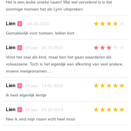
Het is een leuke unieke naam! Wat wel vervelend is is dat
sommige mensen het als Lynn uitspreken.
★
★
★
★
★
Lien
03-03-2015
♀
Gemakkelijk voor toetsen, lekker kort
★
★
★
★
★
Lien
69 jaar 08-10-2015
♀
Vond het saai als kind, maar ben het gaan waarderen als
volwassene. Toch is het eigenlijk een afkorting van veel andere,
moiere meisjesnamen.....
★
★
★
★
★
Lien
53 jaar 13-01-2018
♀
Ik heet eigenlijk lientje
★
★
★
★
★
Lien
19 jaar 23-10-2019
♀
Nee ik vind mijn naam echt heel mooi