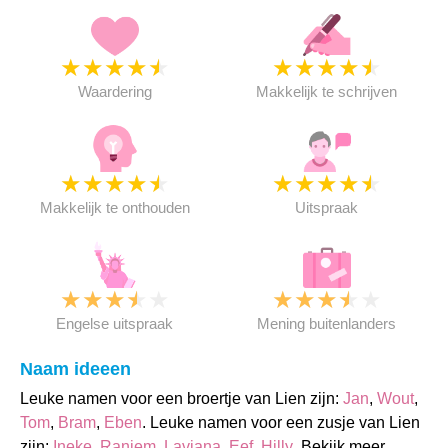
★
★
★
★
★
★
★
★
★
★
Waardering
Makkelijk te schrijven
★
★
★
★
★
★
★
★
★
★
Makkelijk te onthouden
Uitspraak
★
★
★
★
★
★
★
★
★
★
Engelse uitspraak
Mening buitenlanders
Naam ideeen
Leuke namen voor een broertje van Lien zijn:
Jan
,
Wout
,
Tom
,
Bram
,
Eben
. Leuke namen voor een zusje van Lien
zijn:
Ineke
,
Raniem
,
Laviana
,
Eef
,
Hilly
. Bekijk meer