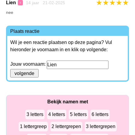
★
★
★
★
★
Lien
14 jaar 21-02-2025
♀
nee
Plaats reactie
Wil je een reactie plaatsen op deze pagina? Vul
hieronder je voornaam in en klik op volgende:
Jouw voornaam:
Bekijk namen met
3 letters
4 letters
5 letters
6 letters
1 lettergreep
2 lettergrepen
3 lettergrepen