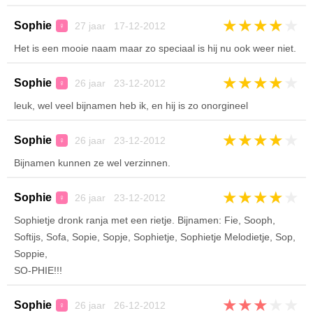
★
★
★
★
★
Sophie
27 jaar 17-12-2012
♀
Het is een mooie naam maar zo speciaal is hij nu ook weer niet.
★
★
★
★
★
Sophie
26 jaar 23-12-2012
♀
leuk, wel veel bijnamen heb ik, en hij is zo onorgineel
★
★
★
★
★
Sophie
26 jaar 23-12-2012
♀
Bijnamen kunnen ze wel verzinnen.
★
★
★
★
★
Sophie
26 jaar 23-12-2012
♀
Sophietje dronk ranja met een rietje. Bijnamen: Fie, Sooph,
Softijs, Sofa, Sopie, Sopje, Sophietje, Sophietje Melodietje, Sop,
Soppie,
SO-PHIE!!!
★
★
★
★
★
Sophie
26 jaar 26-12-2012
♀