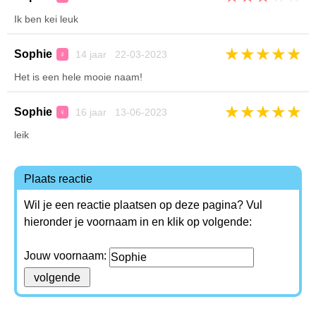
Ik ben kei leuk
★
★
★
★
★
Sophie
14 jaar 22-03-2023
♀
Het is een hele mooie naam!
★
★
★
★
★
Sophie
16 jaar 13-06-2023
♀
leik
Plaats reactie
Wil je een reactie plaatsen op deze pagina? Vul
hieronder je voornaam in en klik op volgende:
Jouw voornaam: