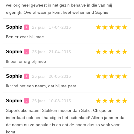
wel origineel geweest in het gezin behalve in die van mij
eigenlijk. Overal waar je komt heet wel iemand Sophie
★
★
★
★
★
Sophie
27 jaar 17-04-2015
♀
Ben er zeer blij mee.
★
★
★
★
★
Sophie
25 jaar 21-04-2015
♀
Ik ben er erg blij mee
★
★
★
★
★
Sophie
25 jaar 26-05-2015
♀
Ik vind het een naam, dat bij me past
★
★
★
★
★
Sophie
26 jaar 10-08-2015
♀
Superleuke naam! Stukken mooier dan Sofie. Chique en
inderdaad ook heel handig in het buitenland! Alleen jammer dat
de naam nu zo populair is en dat de naam dus zo vaak voor
komt