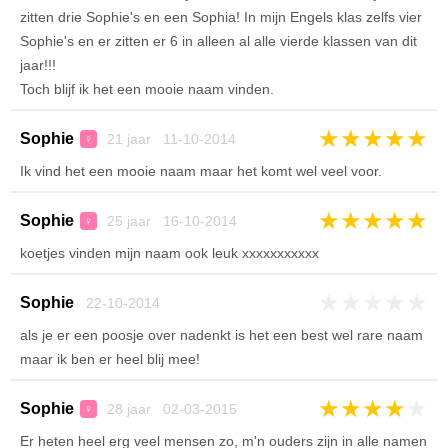
zitten drie Sophie's en een Sophia! In mijn Engels klas zelfs vier
Sophie's en er zitten er 6 in alleen al alle vierde klassen van dit
jaar!!!
Toch blijf ik het een mooie naam vinden.
★
★
★
★
★
Sophie
21 jaar 11-10-2014
♀
Ik vind het een mooie naam maar het komt wel veel voor.
★
★
★
★
★
Sophie
25 jaar 16-10-2014
♀
koetjes vinden mijn naam ook leuk xxxxxxxxxxx
★
★
★
★
★
Sophie
22-10-2014
als je er een poosje over nadenkt is het een best wel rare naam
maar ik ben er heel blij mee!
★
★
★
★
★
Sophie
28 jaar 02-03-2015
♀
Er heten heel erg veel mensen zo, m'n ouders zijn in alle namen