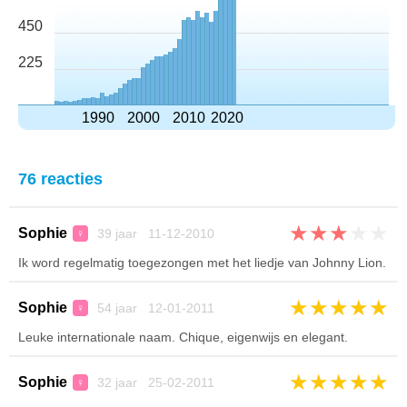
450
225
1990
2000
2010
2020
76 reacties
★
★
★
★
★
Sophie
39 jaar 11-12-2010
♀
Ik word regelmatig toegezongen met het liedje van Johnny Lion.
★
★
★
★
★
Sophie
54 jaar 12-01-2011
♀
Leuke internationale naam. Chique, eigenwijs en elegant.
★
★
★
★
★
Sophie
32 jaar 25-02-2011
♀