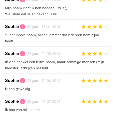
Mijn naam klopt ik ben heeeeeul wijs ;)
Wel stom dat 'ie zo bekend is nu
★
★
★
★
★
Sophie
30 jaar 15-01-2014
♀
Super mooie naam, alleen jammer dat iedereen hem bijna
heeft.
★
★
★
★
★
Sophie
23 jaar 29-05-2014
♀
Ik vind het wel een leuke naam, maar sommige mensen (mijn
meester) schrijven het fout.
★
★
★
★
★
Sophie
28 jaar 12-06-2014
♀
ik ben geweldig
★
★
★
★
★
Sophie
25 jaar 05-07-2014
♀
Ik hou van mijn naam