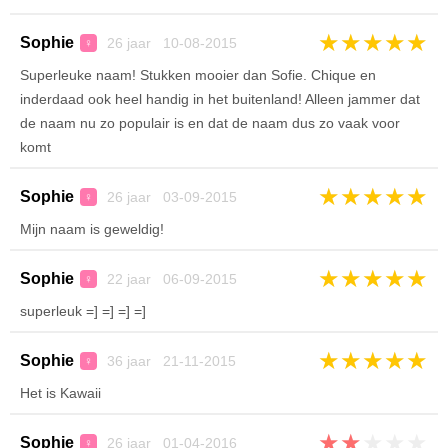
★
★
★
★
★
Sophie
26 jaar 10-08-2015
♀
Superleuke naam! Stukken mooier dan Sofie. Chique en
inderdaad ook heel handig in het buitenland! Alleen jammer dat
de naam nu zo populair is en dat de naam dus zo vaak voor
komt
★
★
★
★
★
Sophie
26 jaar 03-09-2015
♀
Mijn naam is geweldig!
★
★
★
★
★
Sophie
22 jaar 06-09-2015
♀
superleuk =] =] =] =]
★
★
★
★
★
Sophie
36 jaar 21-11-2015
♀
Het is Kawaii
★
★
★
★
★
Sophie
26 jaar 01-04-2016
♀