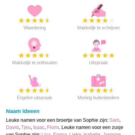
★
★
★
★
★
★
★
★
★
★
Waardering
Makkelijk te schrijven
★
★
★
★
★
★
★
★
★
★
Makkelijk te onthouden
Uitspraak
★
★
★
★
★
★
★
★
★
★
Engelse uitspraak
Mening buitenlanders
Naam ideeen
Leuke namen voor een broertje van Sophie zijn:
Sam
,
David
,
Tjeu
,
Isaac
,
Floris
. Leuke namen voor een zusje
van Sophie zijn:
Lisa
,
Emma
,
Lieke
,
Isabelle
,
Jasmine
.