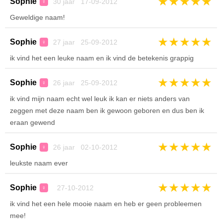
★
★
★
★
★
Sophie
30 jaar 17-09-2012
♀
Geweldige naam!
★
★
★
★
★
Sophie
27 jaar 25-09-2012
♀
ik vind het een leuke naam en ik vind de betekenis grappig
★
★
★
★
★
Sophie
26 jaar 25-09-2012
♀
ik vind mijn naam echt wel leuk ik kan er niets anders van
zeggen met deze naam ben ik gewoon geboren en dus ben ik
eraan gewend
★
★
★
★
★
Sophie
26 jaar 02-10-2012
♀
leukste naam ever
★
★
★
★
★
Sophie
27-10-2012
♀
ik vind het een hele mooie naam en heb er geen probleemen
mee!