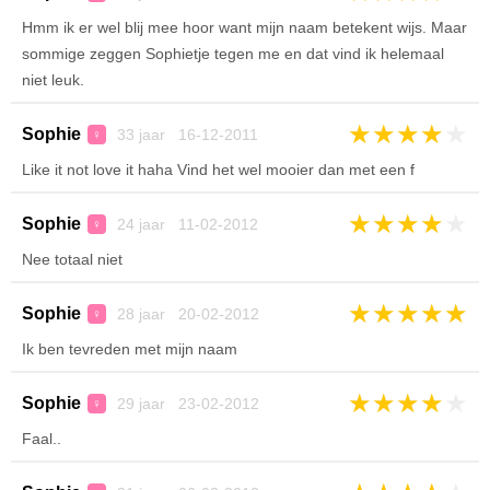
Hmm ik er wel blij mee hoor want mijn naam betekent wijs. Maar
sommige zeggen Sophietje tegen me en dat vind ik helemaal
niet leuk.
★
★
★
★
★
Sophie
33 jaar 16-12-2011
♀
Like it not love it haha Vind het wel mooier dan met een f
★
★
★
★
★
Sophie
24 jaar 11-02-2012
♀
Nee totaal niet
★
★
★
★
★
Sophie
28 jaar 20-02-2012
♀
Ik ben tevreden met mijn naam
★
★
★
★
★
Sophie
29 jaar 23-02-2012
♀
Faal..