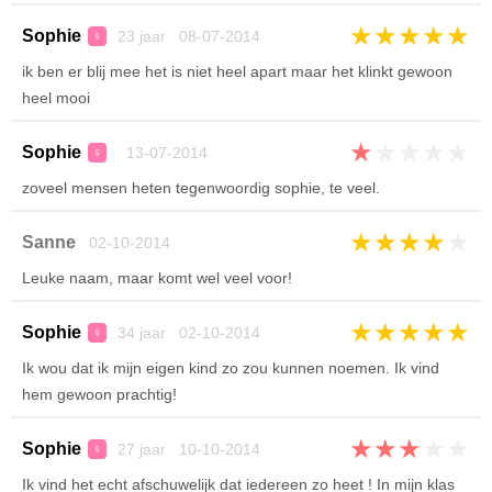
★
★
★
★
★
Sophie
23 jaar 08-07-2014
♀
ik ben er blij mee het is niet heel apart maar het klinkt gewoon
heel mooi
★
★
★
★
★
Sophie
13-07-2014
♀
zoveel mensen heten tegenwoordig sophie, te veel.
★
★
★
★
★
Sanne
02-10-2014
Leuke naam, maar komt wel veel voor!
★
★
★
★
★
Sophie
34 jaar 02-10-2014
♀
Ik wou dat ik mijn eigen kind zo zou kunnen noemen. Ik vind
hem gewoon prachtig!
★
★
★
★
★
Sophie
27 jaar 10-10-2014
♀
Ik vind het echt afschuwelijk dat iedereen zo heet ! In mijn klas