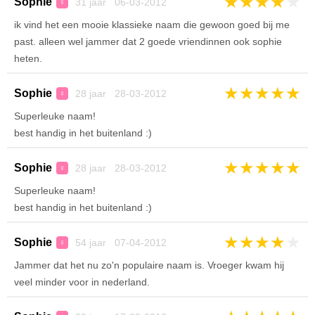
★
★
★
★
★
Sophie
31 jaar 06-03-2012
♀
ik vind het een mooie klassieke naam die gewoon goed bij me
past. alleen wel jammer dat 2 goede vriendinnen ook sophie
heten.
★
★
★
★
★
Sophie
28 jaar 28-03-2012
♀
Superleuke naam!
best handig in het buitenland :)
★
★
★
★
★
Sophie
28 jaar 28-03-2012
♀
Superleuke naam!
best handig in het buitenland :)
★
★
★
★
★
Sophie
54 jaar 07-04-2012
♀
Jammer dat het nu zo'n populaire naam is. Vroeger kwam hij
veel minder voor in nederland.