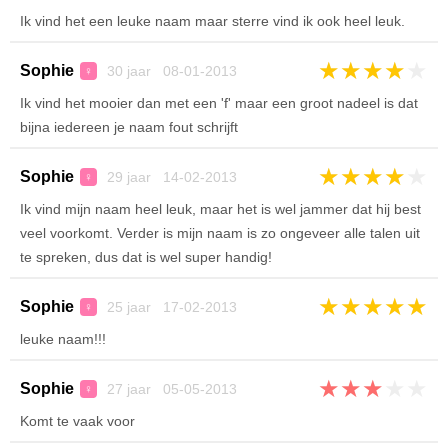
Ik vind het een leuke naam maar sterre vind ik ook heel leuk.
★
★
★
★
★
Sophie
30 jaar 08-01-2013
♀
Ik vind het mooier dan met een 'f' maar een groot nadeel is dat
bijna iedereen je naam fout schrijft
★
★
★
★
★
Sophie
29 jaar 14-02-2013
♀
Ik vind mijn naam heel leuk, maar het is wel jammer dat hij best
veel voorkomt. Verder is mijn naam is zo ongeveer alle talen uit
te spreken, dus dat is wel super handig!
★
★
★
★
★
Sophie
25 jaar 17-02-2013
♀
leuke naam!!!
★
★
★
★
★
Sophie
27 jaar 05-05-2013
♀
Komt te vaak voor