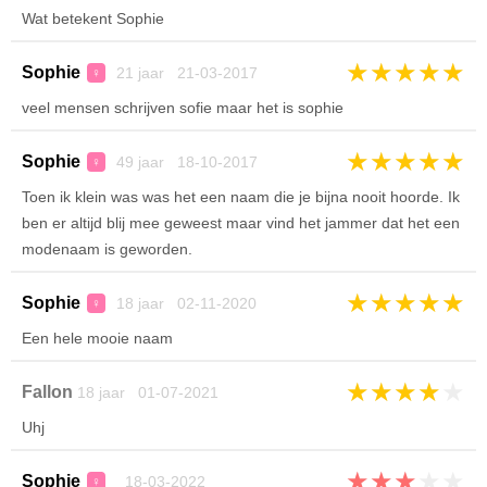
Wat betekent Sophie
★
★
★
★
★
Sophie
21 jaar 21-03-2017
♀
veel mensen schrijven sofie maar het is sophie
★
★
★
★
★
Sophie
49 jaar 18-10-2017
♀
Toen ik klein was was het een naam die je bijna nooit hoorde. Ik
ben er altijd blij mee geweest maar vind het jammer dat het een
modenaam is geworden.
★
★
★
★
★
Sophie
18 jaar 02-11-2020
♀
Een hele mooie naam
★
★
★
★
★
Fallon
18 jaar 01-07-2021
Uhj
★
★
★
★
★
Sophie
18-03-2022
♀