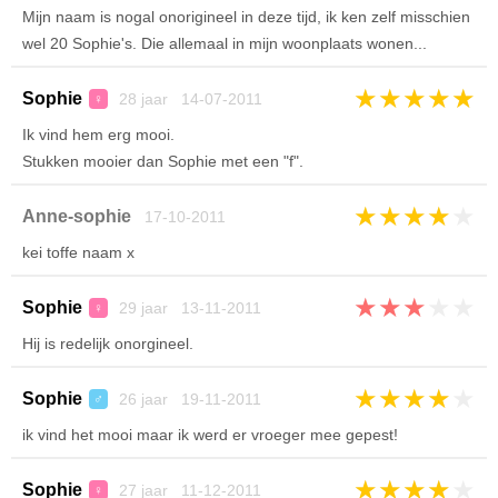
Mijn naam is nogal onorigineel in deze tijd, ik ken zelf misschien
wel 20 Sophie's. Die allemaal in mijn woonplaats wonen...
★
★
★
★
★
Sophie
28 jaar 14-07-2011
♀
Ik vind hem erg mooi.
Stukken mooier dan Sophie met een "f".
★
★
★
★
★
Anne-sophie
17-10-2011
kei toffe naam x
★
★
★
★
★
Sophie
29 jaar 13-11-2011
♀
Hij is redelijk onorgineel.
★
★
★
★
★
Sophie
26 jaar 19-11-2011
♂
ik vind het mooi maar ik werd er vroeger mee gepest!
★
★
★
★
★
Sophie
27 jaar 11-12-2011
♀