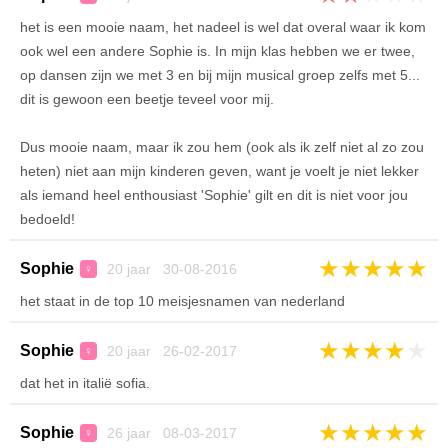
het is een mooie naam, het nadeel is wel dat overal waar ik kom
ook wel een andere Sophie is. In mijn klas hebben we er twee,
op dansen zijn we met 3 en bij mijn musical groep zelfs met 5...
dit is gewoon een beetje teveel voor mij.
Dus mooie naam, maar ik zou hem (ook als ik zelf niet al zo zou
heten) niet aan mijn kinderen geven, want je voelt je niet lekker
als iemand heel enthousiast 'Sophie' gilt en dit is niet voor jou
bedoeld!
★
★
★
★
★
Sophie
20 jaar 30-08-2016
♀
het staat in de top 10 meisjesnamen van nederland
★
★
★
★
★
Sophie
20 jaar 26-02-2017
♀
dat het in italië sofia.
★
★
★
★
★
Sophie
26 jaar 08-03-2017
♀