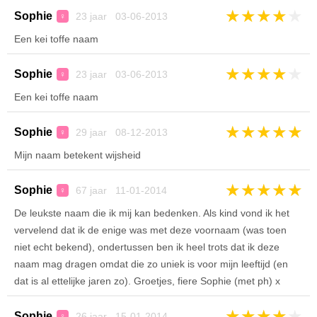
★
★
★
★
★
Sophie
23 jaar 03-06-2013
♀
Een kei toffe naam
★
★
★
★
★
Sophie
23 jaar 03-06-2013
♀
Een kei toffe naam
★
★
★
★
★
Sophie
29 jaar 08-12-2013
♀
Mijn naam betekent wijsheid
★
★
★
★
★
Sophie
67 jaar 11-01-2014
♀
De leukste naam die ik mij kan bedenken. Als kind vond ik het
vervelend dat ik de enige was met deze voornaam (was toen
niet echt bekend), ondertussen ben ik heel trots dat ik deze
naam mag dragen omdat die zo uniek is voor mijn leeftijd (en
dat is al ettelijke jaren zo). Groetjes, fiere Sophie (met ph) x
★
★
★
★
★
Sophie
26 jaar 15-01-2014
♀