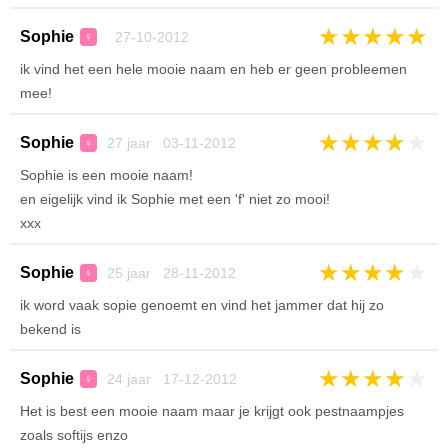
★
★
★
★
★
Sophie
27-10-2012
♀
ik vind het een hele mooie naam en heb er geen probleemen
mee!
★
★
★
★
★
Sophie
27 jaar 03-11-2012
♀
Sophie is een mooie naam!
en eigelijk vind ik Sophie met een 'f' niet zo mooi!
xxx
★
★
★
★
★
Sophie
25 jaar 28-11-2012
♀
ik word vaak sopie genoemt en vind het jammer dat hij zo
bekend is
★
★
★
★
★
Sophie
24 jaar 17-12-2012
♀
Het is best een mooie naam maar je krijgt ook pestnaampjes
zoals softijs enzo