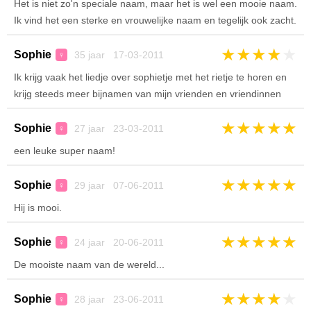
Het is niet zo'n speciale naam, maar het is wel een mooie naam.
Ik vind het een sterke en vrouwelijke naam en tegelijk ook zacht.
★
★
★
★
★
Sophie
35 jaar 17-03-2011
♀
Ik krijg vaak het liedje over sophietje met het rietje te horen en
krijg steeds meer bijnamen van mijn vrienden en vriendinnen
★
★
★
★
★
Sophie
27 jaar 23-03-2011
♀
een leuke super naam!
★
★
★
★
★
Sophie
29 jaar 07-06-2011
♀
Hij is mooi.
★
★
★
★
★
Sophie
24 jaar 20-06-2011
♀
De mooiste naam van de wereld...
★
★
★
★
★
Sophie
28 jaar 23-06-2011
♀