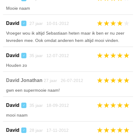
Mooie naam
★
★
★
★
★
David
27 jaar 10-01-2012
♂
Vroeger wou ik altijd Sebastiaan heten maar ik ben er nu zeer
tevreden mee. Ook omdat anderen hem altijd mooi vinden.
★
★
★
★
★
David
35 jaar 12-07-2012
♂
Houden zo
★
★
★
★
★
David Jonathan
27 jaar 26-07-2012
gwn een supermooie naam!
★
★
★
★
★
David
35 jaar 18-09-2012
♂
mooi naam
★
★
★
★
★
David
28 jaar 17-11-2012
♂