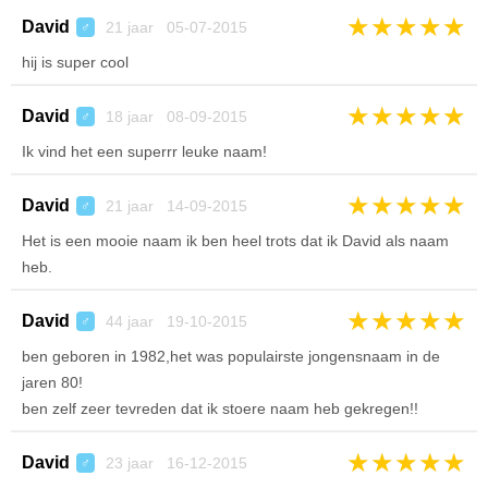
★
★
★
★
★
David
21 jaar 05-07-2015
♂
hij is super cool
★
★
★
★
★
David
18 jaar 08-09-2015
♂
Ik vind het een superrr leuke naam!
★
★
★
★
★
David
21 jaar 14-09-2015
♂
Het is een mooie naam ik ben heel trots dat ik David als naam
heb.
★
★
★
★
★
David
44 jaar 19-10-2015
♂
ben geboren in 1982,het was populairste jongensnaam in de
jaren 80!
ben zelf zeer tevreden dat ik stoere naam heb gekregen!!
★
★
★
★
★
David
23 jaar 16-12-2015
♂