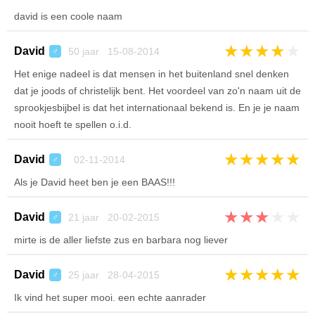
david is een coole naam
★
★
★
★
★
David
50 jaar 15-08-2014
♂
Het enige nadeel is dat mensen in het buitenland snel denken
dat je joods of christelijk bent. Het voordeel van zo'n naam uit de
sprookjesbijbel is dat het internationaal bekend is. En je je naam
nooit hoeft te spellen o.i.d.
★
★
★
★
★
David
02-11-2014
♂
Als je David heet ben je een BAAS!!!
★
★
★
★
★
David
21 jaar 20-02-2015
♂
mirte is de aller liefste zus en barbara nog liever
★
★
★
★
★
David
25 jaar 28-04-2015
♂
Ik vind het super mooi. een echte aanrader