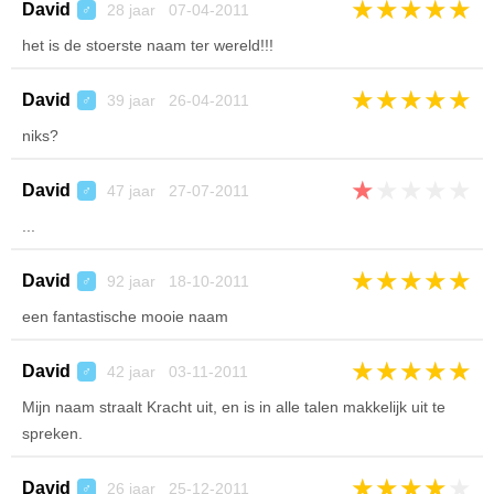
★
★
★
★
★
David
28 jaar 07-04-2011
♂
het is de stoerste naam ter wereld!!!
★
★
★
★
★
David
39 jaar 26-04-2011
♂
niks?
★
★
★
★
★
David
47 jaar 27-07-2011
♂
...
★
★
★
★
★
David
92 jaar 18-10-2011
♂
een fantastische mooie naam
★
★
★
★
★
David
42 jaar 03-11-2011
♂
Mijn naam straalt Kracht uit, en is in alle talen makkelijk uit te
spreken.
★
★
★
★
★
David
26 jaar 25-12-2011
♂