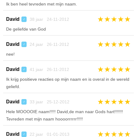
Ik ben heel tevreden met mijn naam.
★
★
★
★
★
David
38 jaar 24-11-2012
♂
De geliefde van God
★
★
★
★
★
David
24 jaar 26-11-2012
♂
nee!
★
★
★
★
★
David
41 jaar 26-11-2012
♂
Ik krijg positieve reacties op mijn naam en is overal in de wereld
geliefd.
★
★
★
★
★
David
33 jaar 25-12-2012
♂
Hele MOOOOIE naam!!!!! David,de man naar Gods hart!!!!!!!
Tevreden met mijn naam hoooorrrrrr!!!!!
★
★
★
★
★
David
22 jaar 01-01-2013
♂