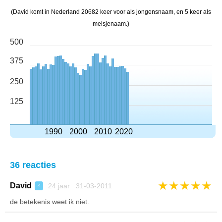
(David komt in Nederland 20682 keer voor als jongensnaam, en 5 keer als
meisjenaam.)
500
375
250
125
1990
2000
2010
2020
36 reacties
★
★
★
★
★
David
24 jaar 31-03-2011
♂
de betekenis weet ik niet.