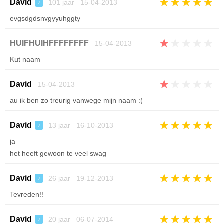
★
★
★
★
★
David
101 jaar 15-04-2013
♂
evgsdgdsnvgyyuhggty
★
★
★
★
★
HUIFHUIHFFFFFFFF
15-04-2013
Kut naam
★
★
★
★
★
David
15-04-2013
au ik ben zo treurig vanwege mijn naam :(
★
★
★
★
★
David
13 jaar 16-10-2013
♂
ja
het heeft gewoon te veel swag
★
★
★
★
★
David
26 jaar 19-12-2013
♂
Tevreden!!
★
★
★
★
★
David
20 jaar 06-07-2014
♂