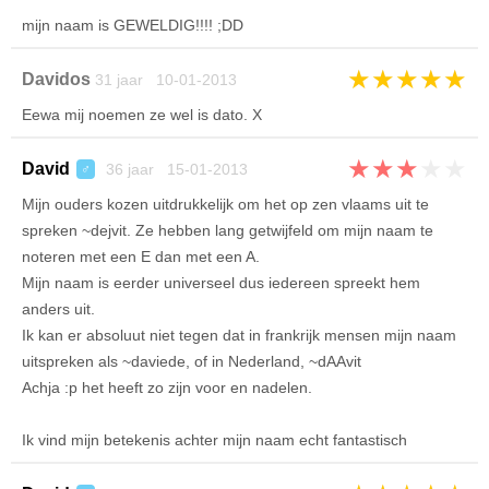
mijn naam is GEWELDIG!!!! ;DD
★
★
★
★
★
Davidos
31 jaar 10-01-2013
Eewa mij noemen ze wel is dato. X
★
★
★
★
★
David
36 jaar 15-01-2013
♂
Mijn ouders kozen uitdrukkelijk om het op zen vlaams uit te
spreken ~dejvit. Ze hebben lang getwijfeld om mijn naam te
noteren met een E dan met een A.
Mijn naam is eerder universeel dus iedereen spreekt hem
anders uit.
Ik kan er absoluut niet tegen dat in frankrijk mensen mijn naam
uitspreken als ~daviede, of in Nederland, ~dAAvit
Achja :p het heeft zo zijn voor en nadelen.
Ik vind mijn betekenis achter mijn naam echt fantastisch