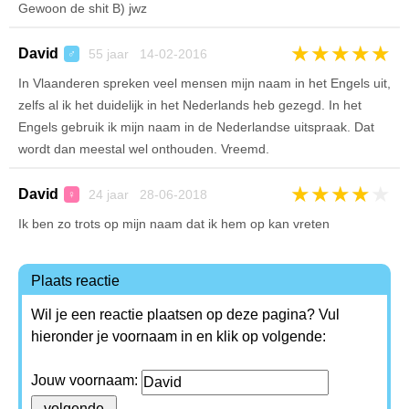
Gewoon de shit B) jwz
★
★
★
★
★
David
55 jaar 14-02-2016
♂
In Vlaanderen spreken veel mensen mijn naam in het Engels uit,
zelfs al ik het duidelijk in het Nederlands heb gezegd. In het
Engels gebruik ik mijn naam in de Nederlandse uitspraak. Dat
wordt dan meestal wel onthouden. Vreemd.
★
★
★
★
★
David
24 jaar 28-06-2018
♀
Ik ben zo trots op mijn naam dat ik hem op kan vreten
Plaats reactie
Wil je een reactie plaatsen op deze pagina? Vul
hieronder je voornaam in en klik op volgende:
Jouw voornaam: