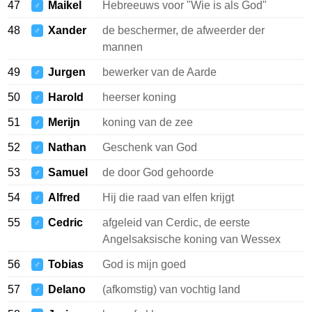
47
Maikel
Hebreeuws voor "Wie is als God"
♂
48
Xander
de beschermer, de afweerder der
♂
mannen
49
Jurgen
bewerker van de Aarde
♂
50
Harold
heerser koning
♂
51
Merijn
koning van de zee
♂
52
Nathan
Geschenk van God
♂
53
Samuel
de door God gehoorde
♂
54
Alfred
Hij die raad van elfen krijgt
♂
55
Cedric
afgeleid van Cerdic, de eerste
♂
Angelsaksische koning van Wessex
56
Tobias
God is mijn goed
♂
57
Delano
(afkomstig) van vochtig land
♂