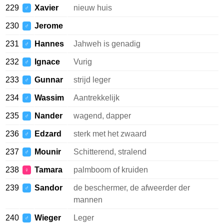
229
Xavier
nieuw huis
♂
230
Jerome
♂
231
Hannes
Jahweh is genadig
♂
232
Ignace
Vurig
♂
233
Gunnar
strijd leger
♂
234
Wassim
Aantrekkelijk
♂
235
Nander
wagend, dapper
♂
236
Edzard
sterk met het zwaard
♂
237
Mounir
Schitterend, stralend
♂
238
Tamara
palmboom of kruiden
♀
239
Sandor
de beschermer, de afweerder der
♂
mannen
240
Wieger
Leger
♂