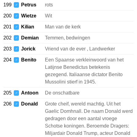
199
Petrus
rots
♂
200
Wietze
Wit
♂
201
Kilian
Man van de kerk
♂
202
Demian
Temmen, bedwingen
♂
203
Jorick
Vriend van de ever , Landwerker
♂
204
Benito
Een Spaanse verkleinwoord van het
♂
Latijnse Benedictus betekenis
gezegend. Italiaanse dictator Benito
Mussolini stierf in 1945.
205
Antoon
De onschatbare
♂
206
Donald
Grote cheif, wereld machtig. Uit het
♂
Gaelic Domhnall. De naam Donald werd
gedragen door een aantal vroege
Schotse koningen. Beroemde Dragers:
Miljardair Donald Trump, acteur Donald