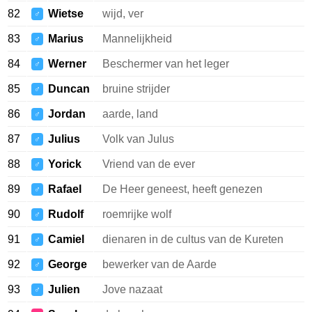
82
Wietse
wijd, ver
♂
83
Marius
Mannelijkheid
♂
84
Werner
Beschermer van het leger
♂
85
Duncan
bruine strijder
♂
86
Jordan
aarde, land
♂
87
Julius
Volk van Julus
♂
88
Yorick
Vriend van de ever
♂
89
Rafael
De Heer geneest, heeft genezen
♂
90
Rudolf
roemrijke wolf
♂
91
Camiel
dienaren in de cultus van de Kureten
♂
92
George
bewerker van de Aarde
♂
93
Julien
Jove nazaat
♂