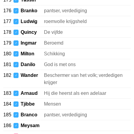
♂
176
Branko
pantser, verdediging
♂
177
Ludwig
roemvolle krijgsheld
♂
178
Quincy
De vijfde
♂
179
Ingmar
Beroemd
♂
180
Milton
Schikking
♂
181
Danilo
God is met ons
♂
182
Wander
Beschermer van het volk; verdedigen
♂
krijger
183
Arnaud
Hij die heerst als een adelaar
♂
184
Tjibbe
Mensen
♂
185
Branco
pantser, verdediging
♂
186
Meysam
♂