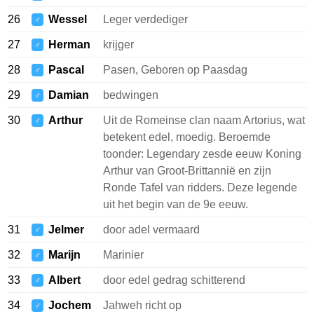
26
Wessel
Leger verdediger
♂
27
Herman
krijger
♂
28
Pascal
Pasen, Geboren op Paasdag
♂
29
Damian
bedwingen
♂
30
Arthur
Uit de Romeinse clan naam Artorius, wat
♂
betekent edel, moedig. Beroemde
toonder: Legendary zesde eeuw Koning
Arthur van Groot-Brittannië en zijn
Ronde Tafel van ridders. Deze legende
uit het begin van de 9e eeuw.
31
Jelmer
door adel vermaard
♂
32
Marijn
Marinier
♂
33
Albert
door edel gedrag schitterend
♂
34
Jochem
Jahweh richt op
♂