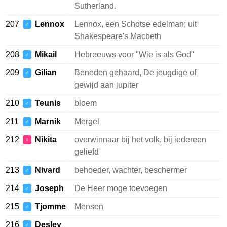
Sutherland.
207
Lennox
Lennox, een Schotse edelman; uit
♂
Shakespeare's Macbeth
208
Mikail
Hebreeuws voor "Wie is als God"
♂
209
Gilian
Beneden gehaard, De jeugdige of
♂
gewijd aan jupiter
210
Teunis
bloem
♂
211
Marnik
Mergel
♂
212
Nikita
overwinnaar bij het volk, bij iedereen
♀
geliefd
213
Nivard
behoeder, wachter, beschermer
♂
214
Joseph
De Heer moge toevoegen
♂
215
Tjomme
Mensen
♂
216
Desley
♂