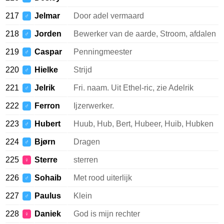
217
Jelmar
Door adel vermaard
♂
218
Jorden
Bewerker van de aarde, Stroom, afdalen
♂
219
Caspar
Penningmeester
♂
220
Hielke
Strijd
♂
221
Jelrik
Fri. naam. Uit Ethel-ric, zie Adelrik
♂
222
Ferron
Ijzerwerker.
♂
223
Hubert
Huub, Hub, Bert, Hubeer, Huib, Hubken
♂
224
Bjørn
Dragen
♂
225
Sterre
sterren
♀
226
Sohaib
Met rood uiterlijk
♂
227
Paulus
Klein
♂
228
Daniek
God is mijn rechter
♀