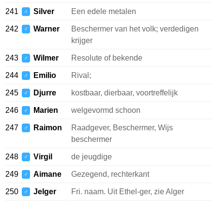
241
Silver
Een edele metalen
♂
242
Warner
Beschermer van het volk; verdedigen
♂
krijger
243
Wilmer
Resolute of bekende
♂
244
Emilio
Rival;
♂
245
Djurre
kostbaar, dierbaar, voortreffelijk
♂
246
Marien
welgevormd schoon
♂
247
Raimon
Raadgever, Beschermer, Wijs
♂
beschermer
248
Virgil
de jeugdige
♂
249
Aimane
Gezegend, rechterkant
♂
250
Jelger
Fri. naam. Uit Ethel-ger, zie Alger
♂