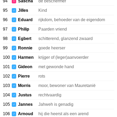
94
Sascha
de beschermer
♀
95
Jilles
Kind
♂
96
Eduard
rijkdom, behoeder van de eigendom
♂
97
Philip
Paarden vriend
♂
98
Egbert
schitterend, glanzend zwaard
♂
99
Ronnie
goede heerser
♂
100
Harmen
krijger of (leger)aanvoerder
♂
101
Gideon
met gewonde hand
♂
102
Pierre
rots
♂
103
Morris
moor, bewoner van Mauretanië
♂
104
Justus
rechtvaardig
♂
105
Jannes
Jahweh is genadig
♂
106
Arnoud
hij die heerst als een arend
♂