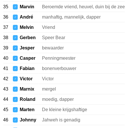
35
Marvin
Beroemde vriend, heuvel, duin bij de zee
♂
36
André
manhaftig, mannelijk, dapper
♂
37
Melvin
Vriend
♂
38
Gerben
Speer Bear
♂
39
Jesper
bewaarder
♂
40
Casper
Penningmeester
♂
41
Fabian
bonenverbouwer
♂
42
Victor
Victor
♂
43
Marnix
mergel
♂
44
Roland
moedig, dapper
♂
45
Marten
De kleine krijgshaftige
♂
46
Johnny
Jahweh is genadig
♂