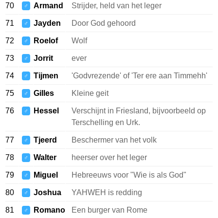
70
Armand
Strijder, held van het leger
♂
71
Jayden
Door God gehoord
♂
72
Roelof
Wolf
♂
73
Jorrit
ever
♂
74
Tijmen
'Godvrezende' of 'Ter ere aan Timmehh'
♂
75
Gilles
Kleine geit
♂
76
Hessel
Verschijnt in Friesland, bijvoorbeeld op
♂
Terschelling en Urk.
77
Tjeerd
Beschermer van het volk
♂
78
Walter
heerser over het leger
♂
79
Miguel
Hebreeuws voor "Wie is als God"
♂
80
Joshua
YAHWEH is redding
♂
81
Romano
Een burger van Rome
♂