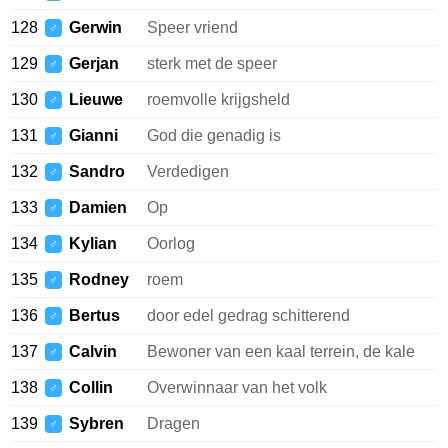
128
Gerwin
Speer vriend
♂
129
Gerjan
sterk met de speer
♂
130
Lieuwe
roemvolle krijgsheld
♂
131
Gianni
God die genadig is
♂
132
Sandro
Verdedigen
♂
133
Damien
Op
♂
134
Kylian
Oorlog
♂
135
Rodney
roem
♂
136
Bertus
door edel gedrag schitterend
♂
137
Calvin
Bewoner van een kaal terrein, de kale
♂
138
Collin
Overwinnaar van het volk
♂
139
Sybren
Dragen
♂