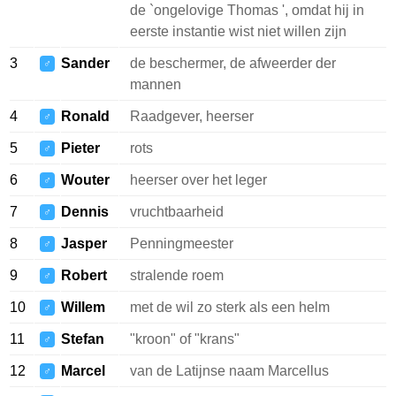
de `ongelovige Thomas ', omdat hij in
eerste instantie wist niet willen zijn
3
Sander
de beschermer, de afweerder der
♂
mannen
4
Ronald
Raadgever, heerser
♂
5
Pieter
rots
♂
6
Wouter
heerser over het leger
♂
7
Dennis
vruchtbaarheid
♂
8
Jasper
Penningmeester
♂
9
Robert
stralende roem
♂
10
Willem
met de wil zo sterk als een helm
♂
11
Stefan
"kroon" of "krans"
♂
12
Marcel
van de Latijnse naam Marcellus
♂