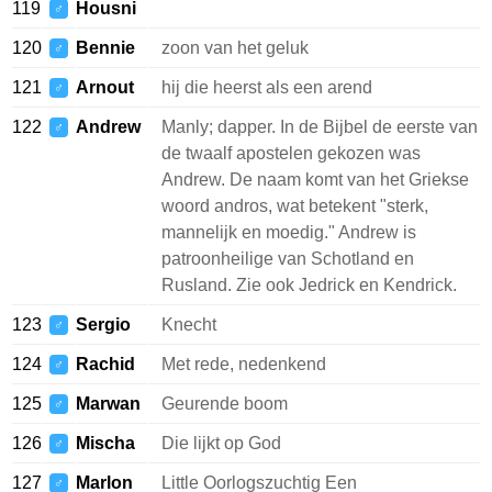
119
Housni
♂
120
Bennie
zoon van het geluk
♂
121
Arnout
hij die heerst als een arend
♂
122
Andrew
Manly; dapper. In de Bijbel de eerste van
♂
de twaalf apostelen gekozen was
Andrew. De naam komt van het Griekse
woord andros, wat betekent "sterk,
mannelijk en moedig." Andrew is
patroonheilige van Schotland en
Rusland. Zie ook Jedrick en Kendrick.
123
Sergio
Knecht
♂
124
Rachid
Met rede, nedenkend
♂
125
Marwan
Geurende boom
♂
126
Mischa
Die lijkt op God
♂
127
Marlon
Little Oorlogszuchtig Een
♂