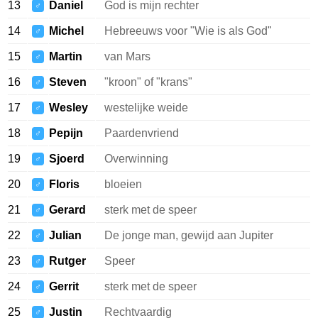
13
Daniel
God is mijn rechter
♂
14
Michel
Hebreeuws voor "Wie is als God"
♂
15
Martin
van Mars
♂
16
Steven
"kroon" of "krans"
♂
17
Wesley
westelijke weide
♂
18
Pepijn
Paardenvriend
♂
19
Sjoerd
Overwinning
♂
20
Floris
bloeien
♂
21
Gerard
sterk met de speer
♂
22
Julian
De jonge man, gewijd aan Jupiter
♂
23
Rutger
Speer
♂
24
Gerrit
sterk met de speer
♂
25
Justin
Rechtvaardig
♂