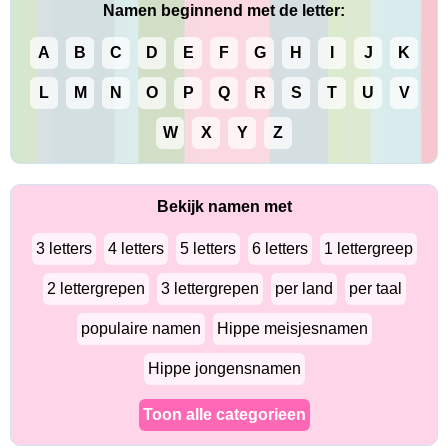
Namen beginnend met de letter:
A
B
C
D
E
F
G
H
I
J
K
L
M
N
O
P
Q
R
S
T
U
V
W
X
Y
Z
Bekijk namen met
3 letters
4 letters
5 letters
6 letters
1 lettergreep
2 lettergrepen
3 lettergrepen
per land
per taal
populaire namen
Hippe meisjesnamen
Hippe jongensnamen
Toon alle categorieen