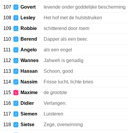
107
Govert
levende onder goddelijke bescherming
♂
108
Lesley
Het hof met de hulststruiken
♂
109
Robbie
schitterend door roem
♂
110
Berend
Dapper als een beer.
♂
111
Angelo
als een engel
♂
112
Wannes
Jahweh is genadig
♂
113
Hassan
Schoon, good
♂
114
Nassim
Frisse lucht, lichte bries
♂
115
Maxime
de grootste
♀
116
Didier
Verlangen.
♂
117
Siemen
Luisteren
♂
118
Sietse
Zege, overwinning
♂