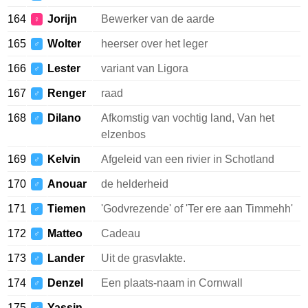
164
Jorijn
Bewerker van de aarde
♀
165
Wolter
heerser over het leger
♂
166
Lester
variant van Ligora
♂
167
Renger
raad
♂
168
Dilano
Afkomstig van vochtig land, Van het
♂
elzenbos
169
Kelvin
Afgeleid van een rivier in Schotland
♂
170
Anouar
de helderheid
♂
171
Tiemen
'Godvrezende' of 'Ter ere aan Timmehh'
♂
172
Matteo
Cadeau
♂
173
Lander
Uit de grasvlakte.
♂
174
Denzel
Een plaats-naam in Cornwall
♂
175
Yassin