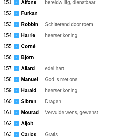
151
Alfons
bereidwillig, dienstbaar
♂
152
Furkan
♂
153
Robbin
Schitterend door roem
♂
154
Harrie
heerser koning
♂
155
Corné
♂
156
Björn
♂
157
Allard
edel hart
♂
158
Manuel
God is met ons
♂
159
Harald
heerser koning
♂
160
Sibren
Dragen
♂
161
Mourad
Vervulde wens, gewenst
♂
162
Aijolt
♂
163
Carlos
Gratis
♂