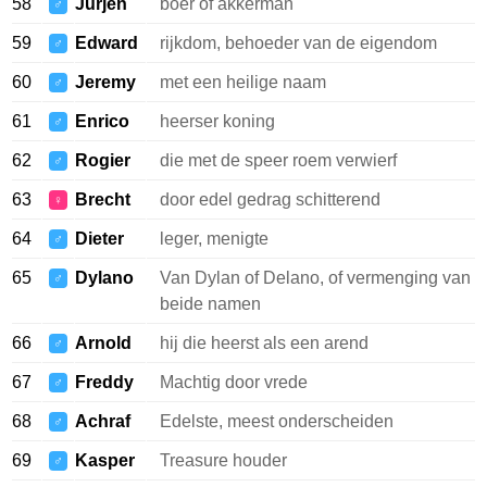
58
Jurjen
boer of akkerman
♂
59
Edward
rijkdom, behoeder van de eigendom
♂
60
Jeremy
met een heilige naam
♂
61
Enrico
heerser koning
♂
62
Rogier
die met de speer roem verwierf
♂
63
Brecht
door edel gedrag schitterend
♀
64
Dieter
leger, menigte
♂
65
Dylano
Van Dylan of Delano, of vermenging van
♂
beide namen
66
Arnold
hij die heerst als een arend
♂
67
Freddy
Machtig door vrede
♂
68
Achraf
Edelste, meest onderscheiden
♂
69
Kasper
Treasure houder
♂