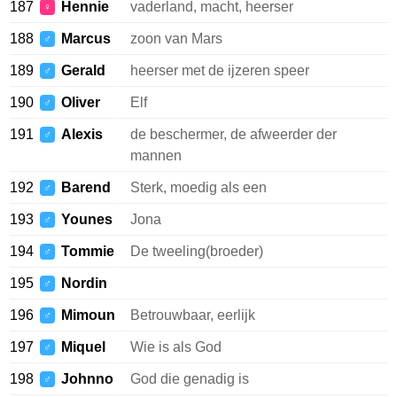
187
Hennie
vaderland, macht, heerser
♀
188
Marcus
zoon van Mars
♂
189
Gerald
heerser met de ijzeren speer
♂
190
Oliver
Elf
♂
191
Alexis
de beschermer, de afweerder der
♂
mannen
192
Barend
Sterk, moedig als een
♂
193
Younes
Jona
♂
194
Tommie
De tweeling(broeder)
♂
195
Nordin
♂
196
Mimoun
Betrouwbaar, eerlijk
♂
197
Miquel
Wie is als God
♂
198
Johnno
God die genadig is
♂