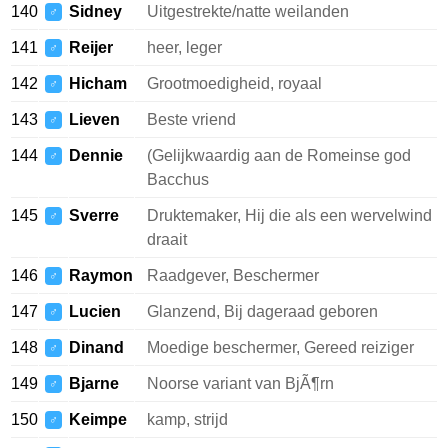
140
Sidney
Uitgestrekte/natte weilanden
♂
141
Reijer
heer, leger
♂
142
Hicham
Grootmoedigheid, royaal
♂
143
Lieven
Beste vriend
♂
144
Dennie
(Gelijkwaardig aan de Romeinse god
♂
Bacchus
145
Sverre
Druktemaker, Hij die als een wervelwind
♂
draait
146
Raymon
Raadgever, Beschermer
♂
147
Lucien
Glanzend, Bij dageraad geboren
♂
148
Dinand
Moedige beschermer, Gereed reiziger
♂
149
Bjarne
Noorse variant van BjÃ¶rn
♂
150
Keimpe
kamp, strijd
♂