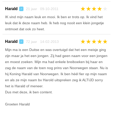
★
★
★
★
★
Harald
21 jaar 09-10-2011
♂
IK vind mijn naam leuk en mooi. Ik ben er trots op. Ik vind het
leuk dat ik deze naam heb. Ik heb nog nooit een klein jongetje
ontmoet dat ook zo heet.
★
★
★
★
★
Harald
72 jaar 14-02-2013
♂
Mijn ma is een Duitse en was overtuigd dat het een meisje ging
zijn maar ja het een jongen. Zij had geen naam voor een jongen
en moest zoeken. Mijn ma had enkele breiboeken bij haar en
zag de naam van de toen nog prins van Noorwegen staan. Nu is
hij Koning Harald van Noorwegen. Ik ben héél fier op mijn naam
en als ze mijn naam bv Harold uitspreken zeg ik ALTIJD sorry
het is Harald of meneer.
Dus met deze, ik ben content.
Groeten Harald