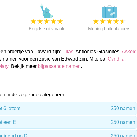
★
★
★
★
★
★
★
★
★
★
★
Engelse uitspraak
Mening buitenlanders
n broertje van Edward zijn:
Elias
, Antionias Grasmites,
Askold
e namen voor een zusje van Edward zijn: Mitelea,
Cynthia
,
Mary
. Bekijk meer
bijpassende namen
.
n in de volgende categorieen:
6 letters
250 namen
t een E
250 namen
digend op D
250 namen