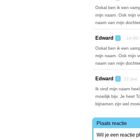
Ookal ben ik een vampi
mijn naam. Ook mijn vro
naam van mijn dochter
Edward
14-06-
♂
Ookal ben ik een vampi
mijn naam. Ook mijn vro
naam van mijn dochter
Edward
22 jaar
♂
Ik vind mijn naam hee
moeilijk bijv. Je hee
bijnamen zijn wel moei
Plaats reactie
Wil je een reactie 