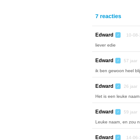
7 reacties
Edward
10-08-
♂
liever edie
Edward
57 jaar
♂
ik ben gewoon heel b
Edward
26 jaar
♂
Het is een leuke naam
Edward
59 jaar
♂
Leuke naam, en zou nu 
Edward
14-06-
♂