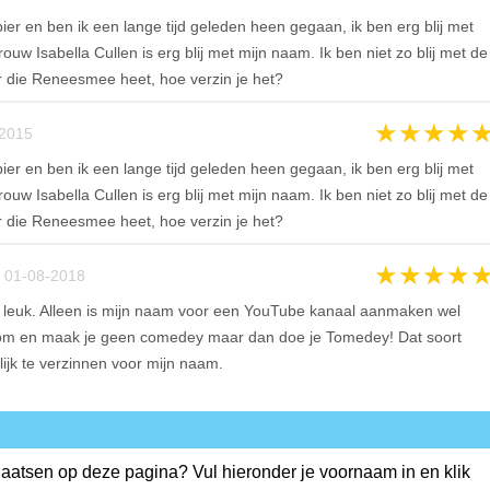
er en ben ik een lange tijd geleden heen gegaan, ik ben erg blij met
uw Isabella Cullen is erg blij met mijn naam. Ik ben niet zo blij met de
 die Reneesmee heet, hoe verzin je het?
★
★
★
★
2015
er en ben ik een lange tijd geleden heen gegaan, ik ben erg blij met
uw Isabella Cullen is erg blij met mijn naam. Ik ben niet zo blij met de
 die Reneesmee heet, hoe verzin je het?
★
★
★
★
 01-08-2018
l leuk. Alleen is mijn naam voor een YouTube kanaal aanmaken wel
t Tom en maak je geen comedey maar dan doe je Tomedey! Dat soort
lijk te verzinnen voor mijn naam.
plaatsen op deze pagina? Vul hieronder je voornaam in en klik