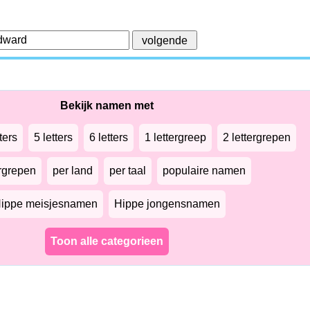
Bekijk namen met
ters
5 letters
6 letters
1 lettergreep
2 lettergrepen
ergrepen
per land
per taal
populaire namen
ippe meisjesnamen
Hippe jongensnamen
Toon alle categorieen