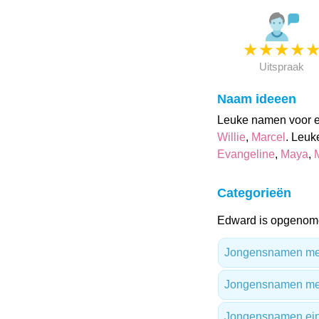
★
★
★
★
Uitspraak
Naam ideeen
Leuke namen voor ee
Willie
,
Marcel
. Leuk
Evangeline
,
Maya
,
Categorieën
Edward is opgenome
Jongensnamen met 
Jongensnamen me
Jongensnamen ein