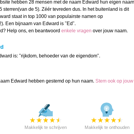
ebsite hebben 28 mensen met de naam Edward hun eigen naa
sterren(van de 5). Zéér tevreden dus. In het buitenland is dit
ard staat in top 1000 van populairste namen op
2). Een bijnaam van Edward is "Ed".
d? Help ons, en beantwoord
enkele vragen
over jouw naam.
rd
ward is: "rijkdom, behoeder van de eigendom".
naam Edward hebben gestemd op hun naam.
Stem ook op jouw
★
★
★
★
★
★
★
★
★
★
★
Makkelijk te schrijven
Makkelijk te onthouden