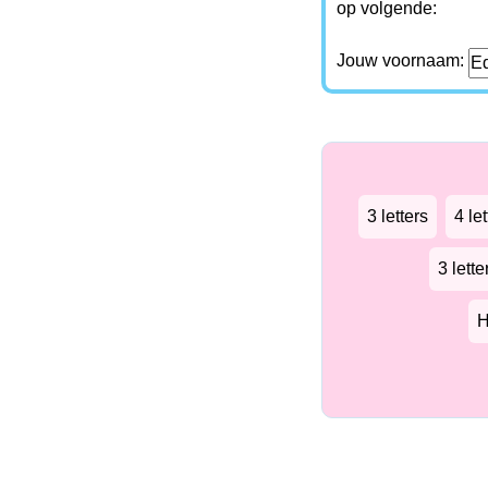
op volgende:
Jouw voornaam:
3 letters
4 let
3 lett
H