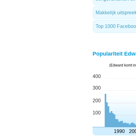
Makkelijk uitspre
Top 1000 Facebo
Populariteit Edw
(Edward komt in
400
300
200
100
1990
20