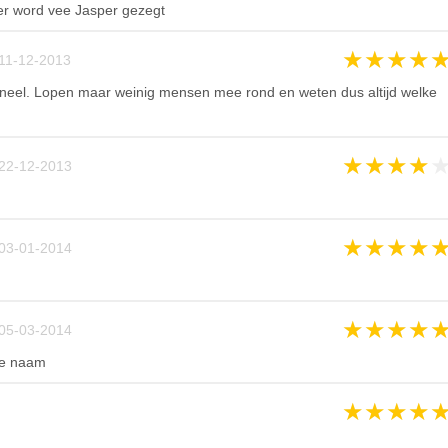
er word vee Jasper gezegt
★
★
★
★
11-12-2013
neel. Lopen maar weinig mensen mee rond en weten dus altijd welke
★
★
★
★
22-12-2013
★
★
★
★
03-01-2014
★
★
★
★
05-03-2014
le naam
★
★
★
★