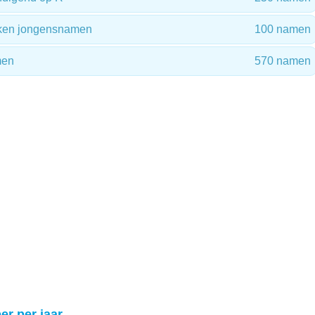
reken jongensnamen
100 namen
men
570 namen
er per jaar