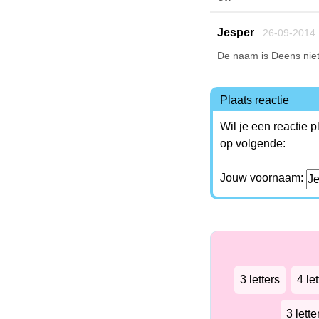
Jesper
26-09-2014
De naam is Deens nie
Plaats reactie
Wil je een reactie 
op volgende:
Jouw voornaam:
3 letters
4 let
3 lett