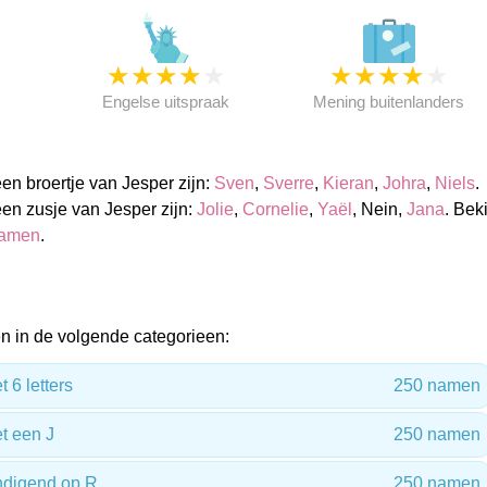
★
★
★
★
★
★
★
★
★
★
★
Engelse uitspraak
Mening buitenlanders
n broertje van Jesper zijn:
Sven
,
Sverre
,
Kieran
,
Johra
,
Niels
.
n zusje van Jesper zijn:
Jolie
,
Cornelie
,
Yaël
, Nein,
Jana
. Beki
namen
.
 in de volgende categorieen:
6 letters
250 namen
 een J
250 namen
digend op R
250 namen