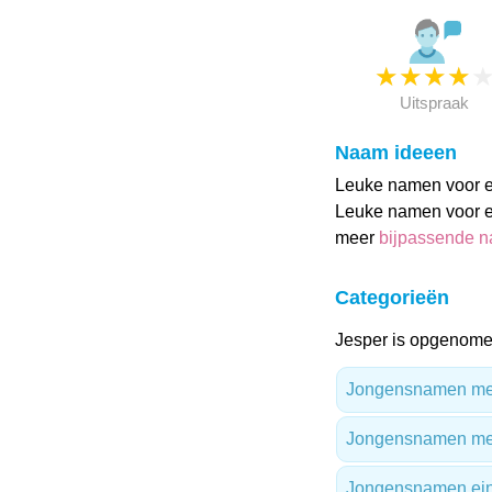
★
★
★
★
Uitspraak
Naam ideeen
Leuke namen voor ee
Leuke namen voor ee
meer
bijpassende 
Categorieën
Jesper is opgenomen
Jongensnamen met 
Jongensnamen met
Jongensnamen ein