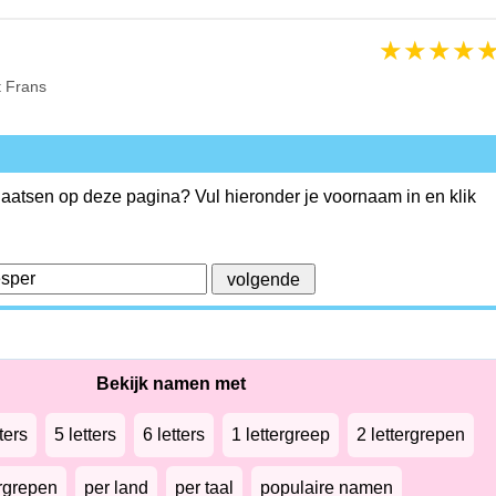
★
★
★
★
t Frans
plaatsen op deze pagina? Vul hieronder je voornaam in en klik
Bekijk namen met
ters
5 letters
6 letters
1 lettergreep
2 lettergrepen
ergrepen
per land
per taal
populaire namen