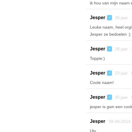
ik hou van mijn naam 
Jesper
26 jaar 
♂
Leuke naam, heel orgi
Jesper ze bedoelen :)
Jesper
28 jaar 
♂
Toppie:)
Jesper
23 jaar 
♂
Coole naam!
Jesper
25 jaar 
♂
jesper is gwn een coo
Jesper
08-06-2014
Utv