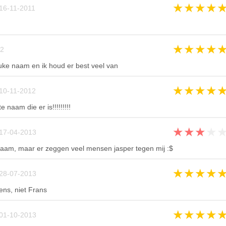
★
★
★
★
16-11-2011
★
★
★
★
2
euke naam en ik houd er best veel van
★
★
★
★
10-11-2012
e naam die er is!!!!!!!!!
★
★
★
★
17-04-2013
 naam, maar er zeggen veel mensen jasper tegen mij :$
★
★
★
★
28-07-2013
ns, niet Frans
★
★
★
★
01-10-2013