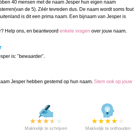
ebben 40 mensen met de naam Jesper hun eigen naam
terren(van de 5). Zéér tevreden dus. De naam wordt soms fout
buitenland is dit een prima naam. Een bijnaam van Jesper is
r? Help ons, en beantwoord
enkele vragen
over jouw naam.
r
sper is: "bewaarder".
naam Jesper hebben gestemd op hun naam.
Stem ook op jouw
★
★
★
★
★
★
★
★
★
★
★
Makkelijk te schrijven
Makkelijk te onthouden