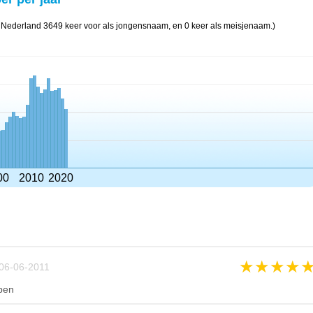
n Nederland 3649 keer voor als jongensnaam, en 0 keer als meisjenaam.)
00
2010
2020
★
★
★
★
06-06-2011
ben