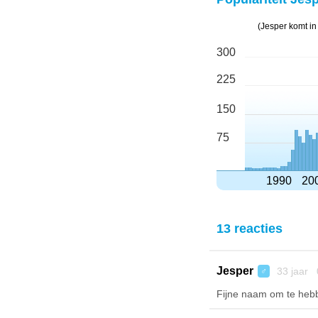
(Jesper komt i
300
225
150
75
1990
20
13 reacties
Jesper
33 jaar 
♂
Fijne naam om te heb