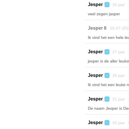
Jesper
26 jaar 
♂
veel zegen jasper
Jesper 6
05-07-201
Ik vind het een hele l
Jesper
27 jaar 
♂
jesper is de aller leukst
Jesper
26 jaar 
♂
Ik vind het een leuke
Jesper
31 jaar 
♂
De naam Jesper is Dee
Jesper
26 jaar 
♂