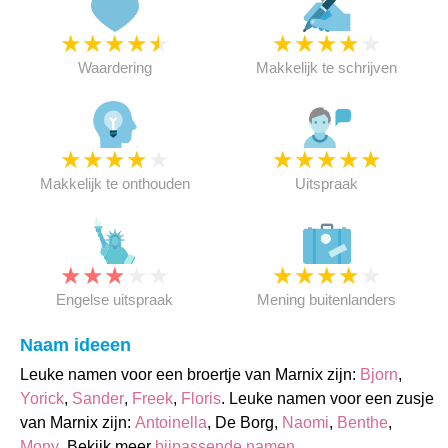
★
★
★
★
★
★
★
★
★
★
Waardering
Makkelijk te schrijven
★
★
★
★
★
★
★
★
★
★
Makkelijk te onthouden
Uitspraak
★
★
★
★
★
★
★
★
★
★
Engelse uitspraak
Mening buitenlanders
Naam ideeen
Leuke namen voor een broertje van Marnix zijn:
Bjorn
,
Yorick
,
Sander
,
Freek
,
Floris
. Leuke namen voor een zusje
van Marnix zijn:
Antoinella
, De Borg,
Naomi
,
Benthe
,
Mony
. Bekijk meer
bijpassende namen
.