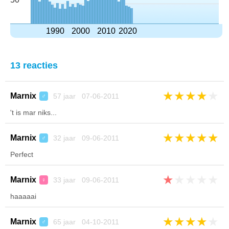
1990
2000
2010
2020
13 reacties
★
★
★
★
★
Marnix
57 jaar 07-06-2011
♂
't is mar niks...
★
★
★
★
★
Marnix
32 jaar 09-06-2011
♂
Perfect
★
★
★
★
★
Marnix
33 jaar 09-06-2011
♀
haaaaai
★
★
★
★
★
Marnix
65 jaar 04-10-2011
♂