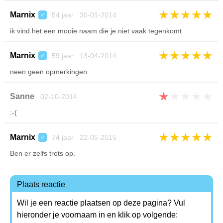
★
★
★
★
★
Marnix
54 jaar 30-01-2014
♂
ik vind het een mooie naam die je niet vaak tegenkomt
★
★
★
★
★
Marnix
59 jaar 13-04-2014
♂
neen geen opmerkingen
★
★
★
★
★
Sanne
02-10-2014
:-(
★
★
★
★
★
Marnix
74 jaar 22-05-2015
♂
Ben er zelfs trots op.
Plaats reactie
Wil je een reactie plaatsen op deze pagina? Vul
hieronder je voornaam in en klik op volgende: