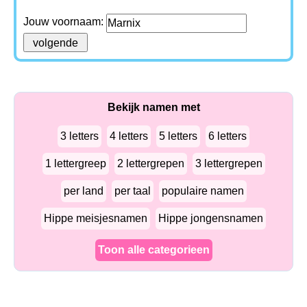
Jouw voornaam:
Bekijk namen met
3 letters
4 letters
5 letters
6 letters
1 lettergreep
2 lettergrepen
3 lettergrepen
per land
per taal
populaire namen
Hippe meisjesnamen
Hippe jongensnamen
Toon alle categorieen