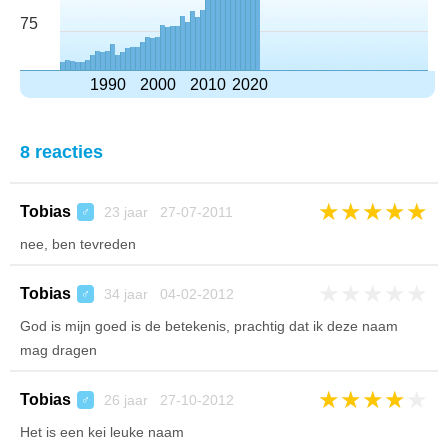
75
1990
2000
2010
2020
8 reacties
★
★
★
★
★
Tobias
23 jaar 27-07-2011
♂
nee, ben tevreden
★
★
★
★
★
Tobias
34 jaar 04-02-2012
♂
God is mijn goed is de betekenis, prachtig dat ik deze naam
mag dragen
★
★
★
★
★
Tobias
26 jaar 27-10-2012
♂
Het is een kei leuke naam