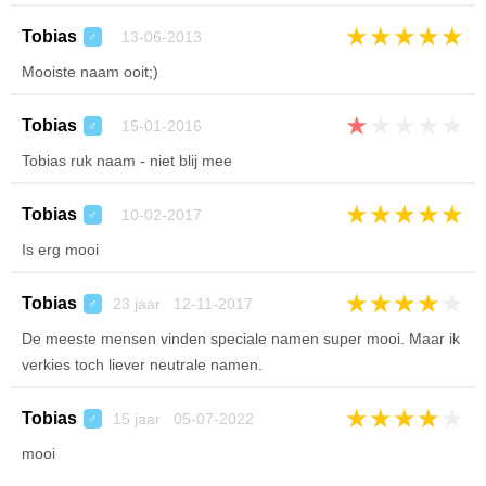
★
★
★
★
★
Tobias
13-06-2013
♂
Mooiste naam ooit;)
★
★
★
★
★
Tobias
15-01-2016
♂
Tobias ruk naam - niet blij mee
★
★
★
★
★
Tobias
10-02-2017
♂
Is erg mooi
★
★
★
★
★
Tobias
23 jaar 12-11-2017
♂
De meeste mensen vinden speciale namen super mooi. Maar ik
verkies toch liever neutrale namen.
★
★
★
★
★
Tobias
15 jaar 05-07-2022
♂
mooi