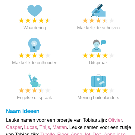
★
★
★
★
★
★
★
★
★
★
Waardering
Makkelijk te schrijven
★
★
★
★
★
★
★
★
★
★
Makkelijk te onthouden
Uitspraak
★
★
★
★
★
★
★
★
★
★
Engelse uitspraak
Mening buitenlanders
Naam ideeen
Leuke namen voor een broertje van Tobias zijn:
Olivier
,
Casper
,
Lucas
,
Thijs
,
Mattan
. Leuke namen voor een zusje
van Tobias zijn:
Tyrelle
,
Floor
,
Anne-Jet
,
Dea
,
Anneliese
.