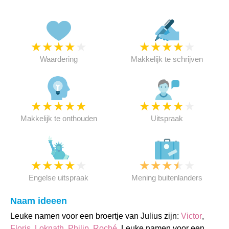
★
★
★
★
★
★
★
★
★
★
Waardering
Makkelijk te schrijven
★
★
★
★
★
★
★
★
★
★
Makkelijk te onthouden
Uitspraak
★
★
★
★
★
★
★
★
★
★
Engelse uitspraak
Mening buitenlanders
Naam ideeen
Leuke namen voor een broertje van Julius zijn:
Victor
,
Floris
,
Loknath
,
Philip
,
Roché
. Leuke namen voor een