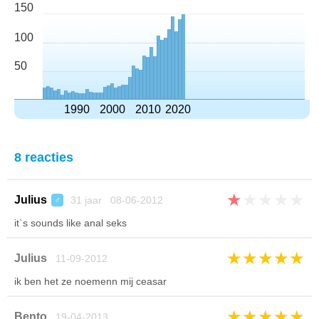
150
100
50
1990
2000
2010
2020
8 reacties
★
★
★
★
★
Julius
31 jaar 08-06-2012
♂
it`s sounds like anal seks
★
★
★
★
★
Julius
11-09-2012
ik ben het ze noemenn mij ceasar
★
★
★
★
★
Bento
19-04-2013