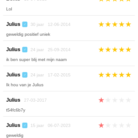
Lol
★
★
★
★
★
Julius
30 jaar 12-06-2014
♂
geweldig positief uniek
★
★
★
★
★
Julius
24 jaar 25-09-2014
♂
ik ben super blij met mijn naam
★
★
★
★
★
Julius
24 jaar 17-02-2015
♂
Ik hou van je Julius
★
★
★
★
★
Julius
27-03-2017
t54fc6b7y
★
★
★
★
★
Julius
15 jaar 06-07-2023
♂
geweldig