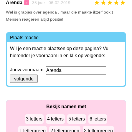
★
★
★
★
★
Arenda
35 jaar 06-02-2019
♀
Wel is grapjes over agenda , maar die maakte ikzelf ook:)
Mensen reageren altijd positief
Plaats reactie
Wil je een reactie plaatsen op deze pagina? Vul
hieronder je voornaam in en klik op volgende:
Jouw voornaam:
Bekijk namen met
3 letters
4 letters
5 letters
6 letters
1 lettergreep
2 lettergrepen
3 lettergrepen