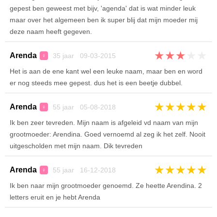
gepest ben geweest met bijv, 'agenda' dat is wat minder leuk
maar over het algemeen ben ik super blij dat mijn moeder mij
deze naam heeft gegeven.
★
★
★
★
★
Arenda
35 jaar 09-03-2015
♀
Het is aan de ene kant wel een leuke naam, maar ben en word
er nog steeds mee gepest. dus het is een beetje dubbel.
★
★
★
★
★
Arenda
55 jaar 05-08-2018
♀
Ik ben zeer tevreden. Mijn naam is afgeleid vd naam van mijn
grootmoeder: Arendina. Goed vernoemd al zeg ik het zelf. Nooit
uitgescholden met mijn naam. Dik tevreden
★
★
★
★
★
Arenda
55 jaar 16-12-2018
♀
Ik ben naar mijn grootmoeder genoemd. Ze heette Arendina. 2
letters eruit en je hebt Arenda