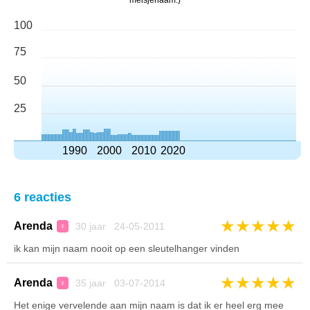
meisjenaam.)
100
75
50
25
1990
2000
2010
2020
6 reacties
★
★
★
★
★
Arenda
30 jaar 24-05-2011
♀
ik kan mijn naam nooit op een sleutelhanger vinden
★
★
★
★
★
Arenda
35 jaar 03-07-2014
♀
Het enige vervelende aan mijn naam is dat ik er heel erg mee