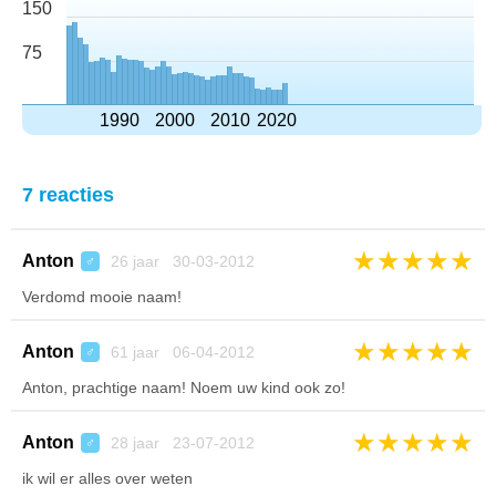
150
75
1990
2000
2010
2020
7 reacties
★
★
★
★
★
Anton
26 jaar 30-03-2012
♂
Verdomd mooie naam!
★
★
★
★
★
Anton
61 jaar 06-04-2012
♂
Anton, prachtige naam! Noem uw kind ook zo!
★
★
★
★
★
Anton
28 jaar 23-07-2012
♂
ik wil er alles over weten