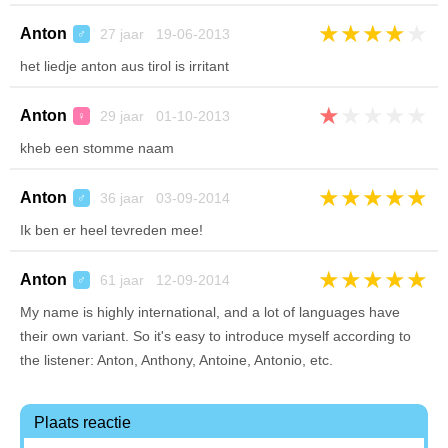
★
★
★
★
★
Anton
27 jaar 19-06-2013
♂
het liedje anton aus tirol is irritant
★
★
★
★
★
Anton
29 jaar 01-10-2013
♀
kheb een stomme naam
★
★
★
★
★
Anton
36 jaar 03-09-2014
♂
Ik ben er heel tevreden mee!
★
★
★
★
★
Anton
61 jaar 12-09-2014
♂
My name is highly international, and a lot of languages have
their own variant. So it's easy to introduce myself according to
the listener: Anton, Anthony, Antoine, Antonio, etc.
Plaats reactie