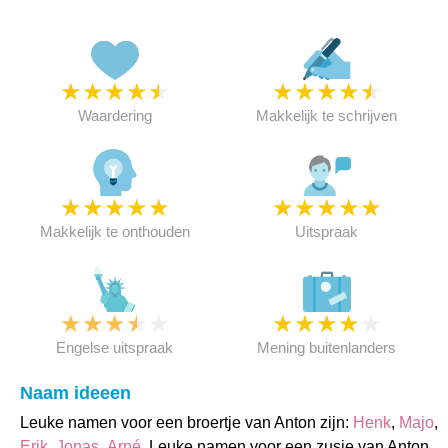
★
★
★
★
★
★
★
★
★
★
Waardering
Makkelijk te schrijven
★
★
★
★
★
★
★
★
★
★
Makkelijk te onthouden
Uitspraak
★
★
★
★
★
★
★
★
★
★
Engelse uitspraak
Mening buitenlanders
Naam ideeen
Leuke namen voor een broertje van Anton zijn:
Henk
,
Majo
,
Erik
,
Jonas
,
Arné
. Leuke namen voor een zusje van Anton