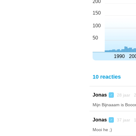
200
150
100
50
1990
20
10 reacties
Jonas
28 jaar 2
♂
Mijn Bijnaaam is Booo
Jonas
37 jaar 1
♂
Mooi he ;)