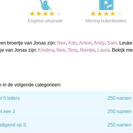
★
★
★
★
★
★
★
★
★
★
★
Engelse uitspraak
Mening buitenlanders
n broertje van Jonas zijn:
Nee
,
Kito
,
Anton
,
Andy
,
Sam
. Leuke
e van Jonas zijn:
Kristina
,
Nee
,
Tess
,
Nienke
,
Laura
. Bekijk me
.
 in de volgende categorieen:
5 letters
250 namen
 een J
250 namen
digend op S
250 namen