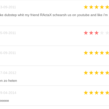
★
★
★
★
3-09-2011
ke dubstep whit my friend RActaX schearsh us on youtube and like i'm
★
★
★
★
5-09-2011
★
★
★
★
6-09-2011
★
★
★
★
7-04-2012
en zo heten
★
★
★
★
9-04-2014
eeeeee