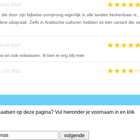
★
★
★
★
0-07-2014
ie door zijn bijbelse oorsprong eigenlijk in alle landen herkenbaar is,
dere uitspraak. Zelfs in Arabische culturen hebben ze een variant die z
★
★
★
★
5-02-2017
i en ook volwassen. Ik ben er erg blij mee
★
★
★
★
1-02-2021
plaatsen op deze pagina? Vul hieronder je voornaam in en klik