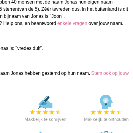
ebben 40 mensen met de naam Jonas hun eigen naam
sterren(van de 5). Zéér tevreden dus. In het buitenland is dit
 bijnaam van Jonas is "Joon".
? Help ons, en beantwoord
enkele vragen
over jouw naam.
as is: "vredes duif".
naam Jonas hebben gestemd op hun naam.
Stem ook op jouw
★
★
★
★
★
★
★
★
★
★
★
Makkelijk te schrijven
Makkelijk te onthouden