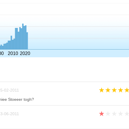
00
2010
2020
★
★
★
★
5-02-2011
niee Stoeeer togh?
★
★
★
★
3-06-2011