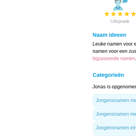
★
★
★
★
Uitspraak
Naam ideeen
Leuke namen voor ee
namen voor een zusj
bijpassende namen
Categorieën
Jonas is opgenomen
Jongensnamen met 
Jongensnamen met
Jongensnamen ein