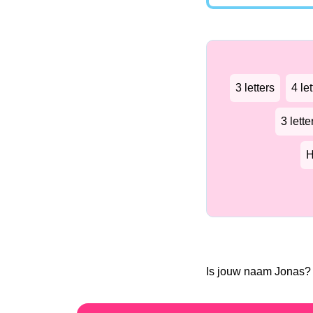
3 letters
4 let
3 lett
H
Is jouw naam Jonas