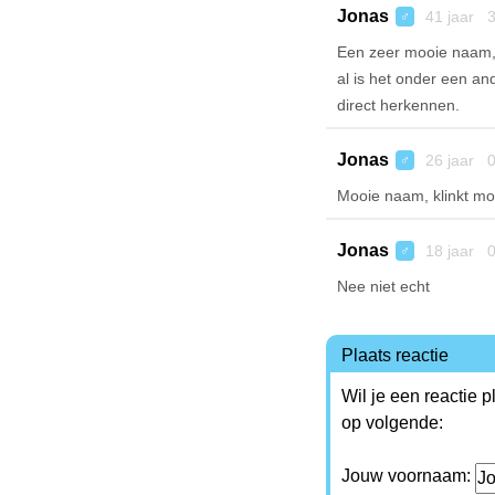
Jonas
41 jaar 3
♂
Een zeer mooie naam, d
al is het onder een an
direct herkennen.
Jonas
26 jaar 0
♂
Mooie naam, klinkt moo
Jonas
18 jaar 0
♂
Nee niet echt
Plaats reactie
Wil je een reactie 
op volgende:
Jouw voornaam: