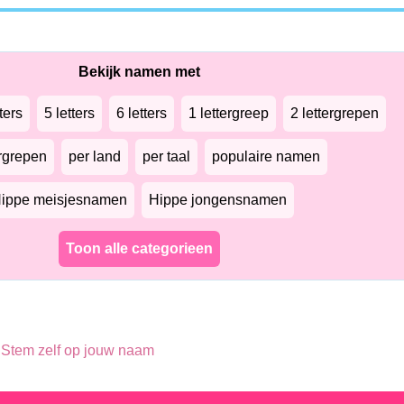
Bekijk namen met
ters
5 letters
6 letters
1 lettergreep
2 lettergrepen
ergrepen
per land
per taal
populaire namen
ippe meisjesnamen
Hippe jongensnamen
Toon alle categorieen
?
Stem zelf op jouw naam