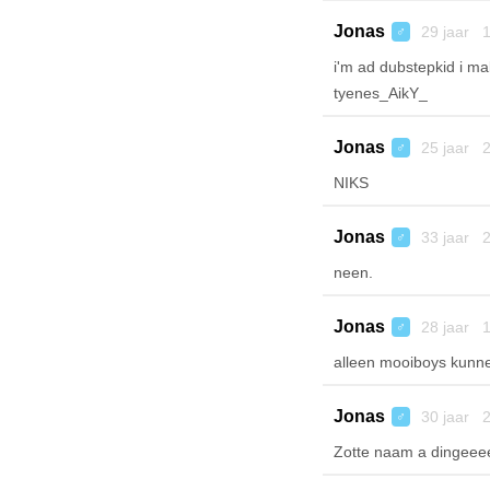
Jonas
29 jaar 1
♂
i'm ad dubstepkid i ma
tyenes_AikY_
Jonas
25 jaar 2
♂
NIKS
Jonas
33 jaar 2
♂
neen.
Jonas
28 jaar 1
♂
alleen mooiboys kunn
Jonas
30 jaar 2
♂
Zotte naam a dingee