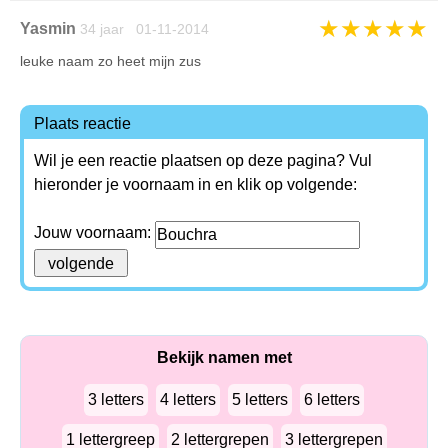
★
★
★
★
★
Yasmin
34 jaar 01-11-2014
leuke naam zo heet mijn zus
Plaats reactie
Wil je een reactie plaatsen op deze pagina? Vul
hieronder je voornaam in en klik op volgende:
Jouw voornaam:
Bekijk namen met
3 letters
4 letters
5 letters
6 letters
1 lettergreep
2 lettergrepen
3 lettergrepen