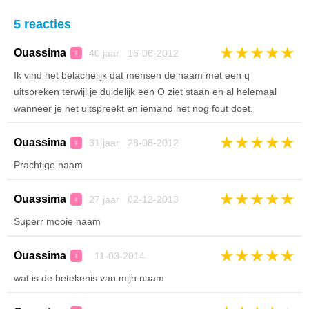
5 reacties
★
★
★
★
★
Ouassima
40 jaar 16-06-2012
♀
Ik vind het belachelijk dat mensen de naam met een q
uitspreken terwijl je duidelijk een O ziet staan en al helemaal
wanneer je het uitspreekt en iemand het nog fout doet.
★
★
★
★
★
Ouassima
31 jaar 28-08-2012
♀
Prachtige naam
★
★
★
★
★
Ouassima
27 jaar 02-12-2013
♀
Superr mooie naam
★
★
★
★
★
Ouassima
11-03-2014
♀
wat is de betekenis van mijn naam