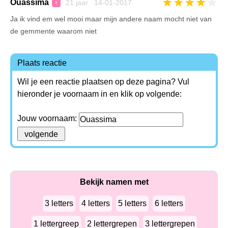
★
★
★
★
★
Ouassima
21 jaar 14-01-2017
♀
Ja ik vind em wel mooi maar mijn andere naam mocht niet van
de gemmente waarom niet
Plaats reactie
Wil je een reactie plaatsen op deze pagina? Vul
hieronder je voornaam in en klik op volgende:
Jouw voornaam:
Bekijk namen met
3 letters
4 letters
5 letters
6 letters
1 lettergreep
2 lettergrepen
3 lettergrepen