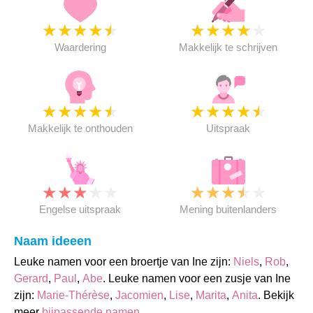
★
★
★
★
★
★
★
★
★
★
Waardering
Makkelijk te schrijven
★
★
★
★
★
★
★
★
★
★
Makkelijk te onthouden
Uitspraak
★
★
★
★
★
★
★
★
★
★
Engelse uitspraak
Mening buitenlanders
Naam ideeen
Leuke namen voor een broertje van Ine zijn:
Niels
,
Rob
,
Gerard
,
Paul
,
Abe
. Leuke namen voor een zusje van Ine
zijn:
Marie-Thérèse
,
Jacomien
,
Lise
,
Marita
,
Anita
. Bekijk
meer
bijpassende namen
.