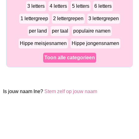
3 letters
4 letters
5 letters
6 letters
1 lettergreep
2 lettergrepen
3 lettergrepen
per land
per taal
populaire namen
Hippe meisjesnamen
Hippe jongensnamen
Toon alle categorieen
Is jouw naam Ine?
Stem zelf op jouw naam