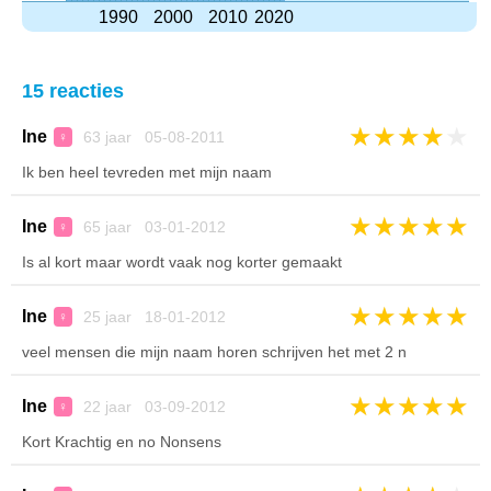
1990
2000
2010
2020
15 reacties
★
★
★
★
★
Ine
63 jaar 05-08-2011
♀
Ik ben heel tevreden met mijn naam
★
★
★
★
★
Ine
65 jaar 03-01-2012
♀
Is al kort maar wordt vaak nog korter gemaakt
★
★
★
★
★
Ine
25 jaar 18-01-2012
♀
veel mensen die mijn naam horen schrijven het met 2 n
★
★
★
★
★
Ine
22 jaar 03-09-2012
♀
Kort Krachtig en no Nonsens