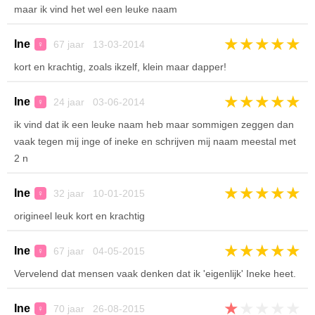
maar ik vind het wel een leuke naam
★
★
★
★
★
Ine
67 jaar 13-03-2014
♀
kort en krachtig, zoals ikzelf, klein maar dapper!
★
★
★
★
★
Ine
24 jaar 03-06-2014
♀
ik vind dat ik een leuke naam heb maar sommigen zeggen dan
vaak tegen mij inge of ineke en schrijven mij naam meestal met
2 n
★
★
★
★
★
Ine
32 jaar 10-01-2015
♀
origineel leuk kort en krachtig
★
★
★
★
★
Ine
67 jaar 04-05-2015
♀
Vervelend dat mensen vaak denken dat ik 'eigenlijk' Ineke heet.
★
★
★
★
★
Ine
70 jaar 26-08-2015
♀