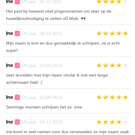
★
★
★
★
★
Ine
29 jaar 16-11-2012
♀
Het past bij heeeeel veel jongensnamen om later op de
huwelijksuitnodiging te zetten xD Maik. ♥♥
★
★
★
★
★
Ine
26 jaar 28-12-2012
♀
Mijn naam is kort en dus gemakkelijk te schrijven, ze is echt
super!
★
★
★
★
★
Ine
28 jaar 13-01-2013
♀
zeer tevreden met mijn naam omdat ik ook een lange
achternaam heb! :)
★
★
★
★
★
Ine
21 jaar 03-09-2013
♀
Sommige mensen schrijven het zo: inne
★
★
★
★
★
Ine
28 jaar 03-12-2013
♀
Ine komt in veel namen voor dus verwisselen ze mijn naam vaak