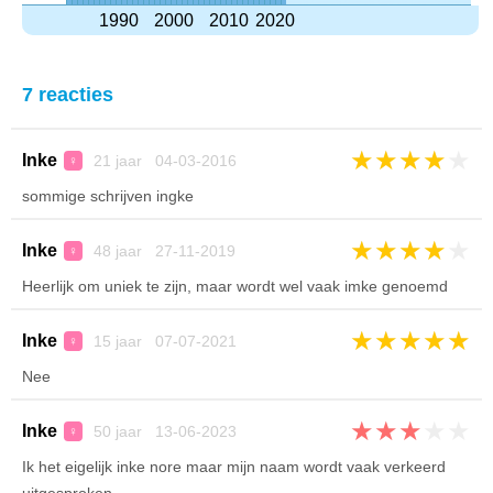
1990
2000
2010
2020
7 reacties
★
★
★
★
★
Inke
21 jaar 04-03-2016
♀
sommige schrijven ingke
★
★
★
★
★
Inke
48 jaar 27-11-2019
♀
Heerlijk om uniek te zijn, maar wordt wel vaak imke genoemd
★
★
★
★
★
Inke
15 jaar 07-07-2021
♀
Nee
★
★
★
★
★
Inke
50 jaar 13-06-2023
♀
Ik het eigelijk inke nore maar mijn naam wordt vaak verkeerd