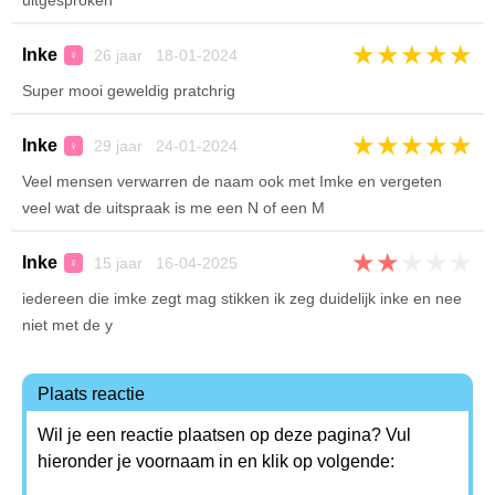
uitgesproken
★
★
★
★
★
Inke
26 jaar 18-01-2024
♀
Super mooi geweldig pratchrig
★
★
★
★
★
Inke
29 jaar 24-01-2024
♀
Veel mensen verwarren de naam ook met Imke en vergeten
veel wat de uitspraak is me een N of een M
★
★
★
★
★
Inke
15 jaar 16-04-2025
♀
iedereen die imke zegt mag stikken ik zeg duidelijk inke en nee
niet met de y
Plaats reactie
Wil je een reactie plaatsen op deze pagina? Vul
hieronder je voornaam in en klik op volgende: