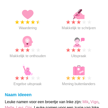
★
★
★
★
★
★
★
★
★
★
Waardering
Makkelijk te schrijven
★
★
★
★
★
★
★
★
★
★
Makkelijk te onthouden
Uitspraak
★
★
★
★
★
★
★
★
★
★
Engelse uitspraak
Mening buitenlanders
Naam ideeen
Leuke namen voor een broertje van Inke zijn:
Mik
,
Vigo
,
Melle
,
Levi
,
Gijs
. Leuke namen voor een zusje van Inke