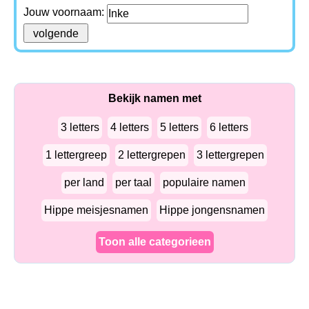
Jouw voornaam:
Bekijk namen met
3 letters
4 letters
5 letters
6 letters
1 lettergreep
2 lettergrepen
3 lettergrepen
per land
per taal
populaire namen
Hippe meisjesnamen
Hippe jongensnamen
Toon alle categorieen