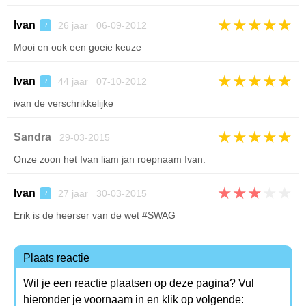
★
★
★
★
★
Ivan
26 jaar 06-09-2012
♂
Mooi en ook een goeie keuze
★
★
★
★
★
Ivan
44 jaar 07-10-2012
♂
ivan de verschrikkelijke
★
★
★
★
★
Sandra
29-03-2015
Onze zoon het Ivan liam jan roepnaam Ivan.
★
★
★
★
★
Ivan
27 jaar 30-03-2015
♂
Erik is de heerser van de wet #SWAG
Plaats reactie
Wil je een reactie plaatsen op deze pagina? Vul
hieronder je voornaam in en klik op volgende: