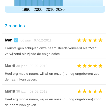
1990
2000
2010
2020
7 reacties
★
★
★
★
★
Ivan
60 jaar 07-12-2011
♂
Franstaligen schrijven onze naam steeds verkeerd als 'Yvan'
verwijzend als zijnde de enige echte.
★
★
★
★
★
Marrit
38 jaar 09-02-2012
Heel erg mooie naam, wij willen onze (nu nog ongeboren) zoon
de naam Ivan geven.
★
★
★
★
★
Marrit
38 jaar 09-02-2012
Heel erg mooie naam, wij willen onze (nu nog ongeboren) zoon
de naam Ivan geven.