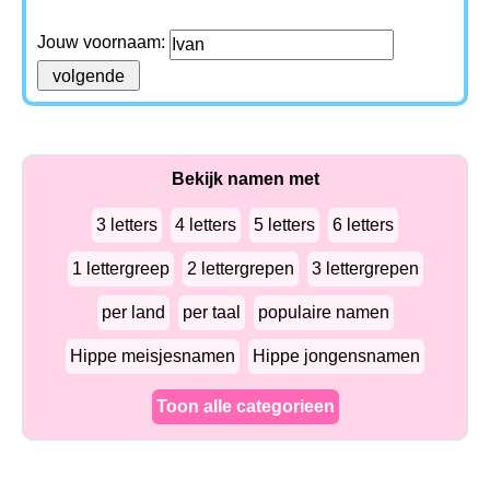
Jouw voornaam:
Bekijk namen met
3 letters
4 letters
5 letters
6 letters
1 lettergreep
2 lettergrepen
3 lettergrepen
per land
per taal
populaire namen
Hippe meisjesnamen
Hippe jongensnamen
Toon alle categorieen