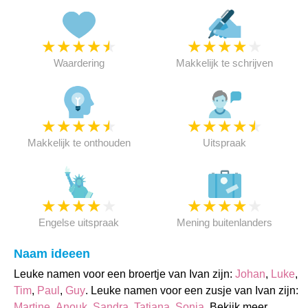
★
★
★
★
★
★
★
★
★
★
Waardering
Makkelijk te schrijven
★
★
★
★
★
★
★
★
★
★
Makkelijk te onthouden
Uitspraak
★
★
★
★
★
★
★
★
★
★
Engelse uitspraak
Mening buitenlanders
Naam ideeen
Leuke namen voor een broertje van Ivan zijn:
Johan
,
Luke
,
Tim
,
Paul
,
Guy
. Leuke namen voor een zusje van Ivan zijn:
Martine
,
Anouk
,
Sandra
,
Tatiana
,
Sonja
. Bekijk meer