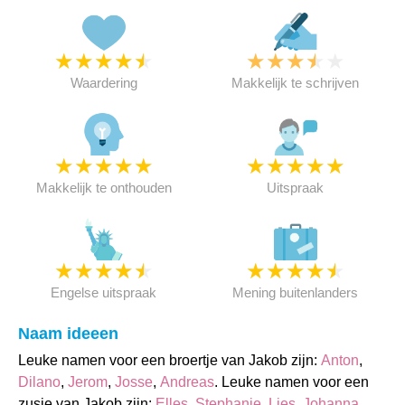
★
★
★
★
★
★
★
★
★
★
Waardering
Makkelijk te schrijven
★
★
★
★
★
★
★
★
★
★
Makkelijk te onthouden
Uitspraak
★
★
★
★
★
★
★
★
★
★
Engelse uitspraak
Mening buitenlanders
Naam ideeen
Leuke namen voor een broertje van Jakob zijn:
Anton
,
Dilano
,
Jerom
,
Josse
,
Andreas
. Leuke namen voor een
zusje van Jakob zijn:
Elles
,
Stephanie
,
Lies
,
Johanna
,