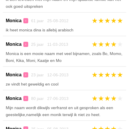
ook goed uitspreken
★
★
★
★
★
Monica
61 jaar 25-08-2012
♀
ik heet monica dina is allebij arabisch
★
★
★
★
★
Monica
25 jaar 11-03-2013
♀
Monica is een mooie naam met veel bijnamen, zoals Bo, Momo,
Boni, Kika, Moni, Kaatje en Mo
★
★
★
★
★
Monica
23 jaar 12-06-2013
♀
ze vindt het geweldig en cool
★
★
★
★
★
Monica
80 jaar 27-06-2013
♀
Mijn naam wordt dikwijls verfranst en uit gesproken als een
geestelijke,namelijk een monik terwijl ik niet zo heet.
★
★
★
★
★
Monica