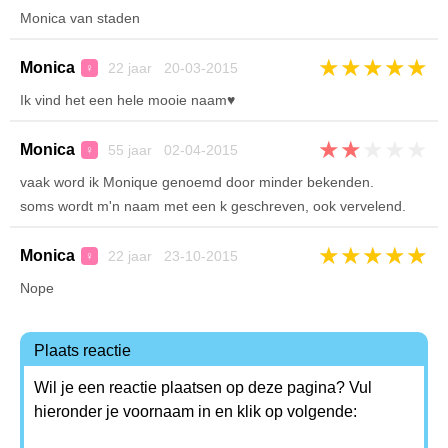
Monica van staden
★
★
★
★
★
Monica
22 jaar 20-03-2015
♀
Ik vind het een hele mooie naam♥
★
★
★
★
★
Monica
55 jaar 02-04-2015
♀
vaak word ik Monique genoemd door minder bekenden.
soms wordt m'n naam met een k geschreven, ook vervelend.
★
★
★
★
★
Monica
22 jaar 23-10-2015
♀
Nope
Plaats reactie
Wil je een reactie plaatsen op deze pagina? Vul
hieronder je voornaam in en klik op volgende: