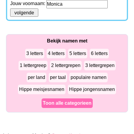
Jouw voornaam:
Bekijk namen met
3 letters
4 letters
5 letters
6 letters
1 lettergreep
2 lettergrepen
3 lettergrepen
per land
per taal
populaire namen
Hippe meisjesnamen
Hippe jongensnamen
Toon alle categorieen