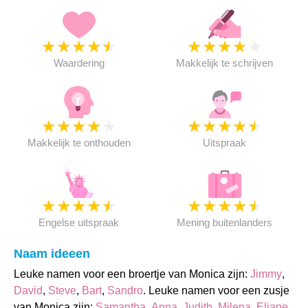
★
★
★
★
★
★
★
★
★
★
Waardering
Makkelijk te schrijven
★
★
★
★
★
★
★
★
★
★
Makkelijk te onthouden
Uitspraak
★
★
★
★
★
★
★
★
★
★
Engelse uitspraak
Mening buitenlanders
Naam ideeen
Leuke namen voor een broertje van Monica zijn:
Jimmy
,
David
,
Steve
,
Bart
,
Sandro
. Leuke namen voor een zusje
van Monica zijn:
Samantha
,
Anna
,
Judith
,
Milena
,
Eliane
.