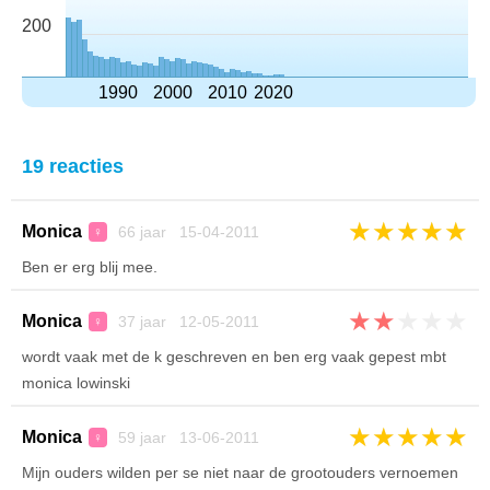
200
1990
2000
2010
2020
19 reacties
★
★
★
★
★
Monica
66 jaar 15-04-2011
♀
Ben er erg blij mee.
★
★
★
★
★
Monica
37 jaar 12-05-2011
♀
wordt vaak met de k geschreven en ben erg vaak gepest mbt
monica lowinski
★
★
★
★
★
Monica
59 jaar 13-06-2011
♀
Mijn ouders wilden per se niet naar de grootouders vernoemen