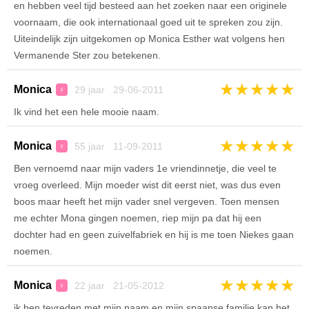
en hebben veel tijd besteed aan het zoeken naar een originele
voornaam, die ook internationaal goed uit te spreken zou zijn.
Uiteindelijk zijn uitgekomen op Monica Esther wat volgens hen
Vermanende Ster zou betekenen.
★
★
★
★
★
Monica
29 jaar 29-06-2011
♀
Ik vind het een hele mooie naam.
★
★
★
★
★
Monica
55 jaar 11-09-2011
♀
Ben vernoemd naar mijn vaders 1e vriendinnetje, die veel te
vroeg overleed. Mijn moeder wist dit eerst niet, was dus even
boos maar heeft het mijn vader snel vergeven. Toen mensen
me echter Mona gingen noemen, riep mijn pa dat hij een
dochter had en geen zuivelfabriek en hij is me toen Niekes gaan
noemen.
★
★
★
★
★
Monica
22 jaar 21-05-2012
♀
ik ben tevreden met mijn naam en mijn spaanse familie kan het