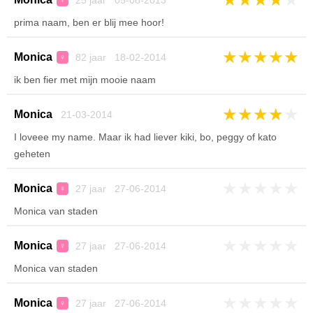
25 jaar 05-08-2013
♀
prima naam, ben er blij mee hoor!
★
★
★
★
★
Monica
82 jaar 18-02-2014
♀
ik ben fier met mijn mooie naam
★
★
★
★
★
Monica
21-03-2014
I loveee my name. Maar ik had liever kiki, bo, peggy of kato
geheten
★
★
★
★
★
Monica
27 jaar 27-06-2014
♀
Monica van staden
★
★
★
★
★
Monica
27 jaar 27-06-2014
♀
Monica van staden
★
★
★
★
★
Monica
27 jaar 27-06-2014
♀