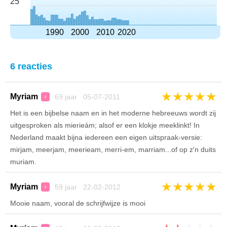
25
1990
2000
2010
2020
6 reacties
★
★
★
★
★
Myriam
69 jaar 05-07-2011
♀
Het is een bijbelse naam en in het moderne hebreeuws wordt zij
uitgesproken als mierieám; alsof er een klokje meeklinkt! In
Nederland maakt bijna iedereen een eigen uitspraak-versie:
mirjam, meerjam, meerieam, merri-em, marriam...of op z'n duits
muriam.
★
★
★
★
★
Myriam
59 jaar 22-02-2012
♀
Mooie naam, vooral de schrijfwijze is mooi