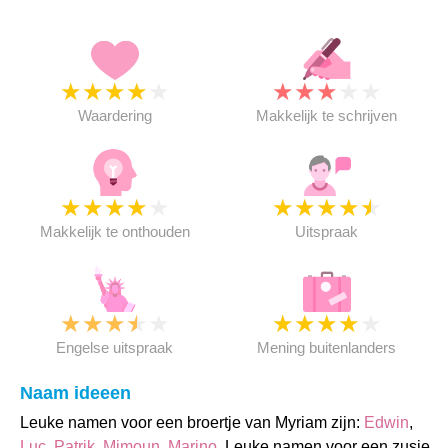
★
★
★
★
★
★
★
★
★
★
Waardering
Makkelijk te schrijven
★
★
★
★
★
★
★
★
★
★
Makkelijk te onthouden
Uitspraak
★
★
★
★
★
★
★
★
★
★
Engelse uitspraak
Mening buitenlanders
Naam ideeen
Leuke namen voor een broertje van Myriam zijn:
Edwin
,
Luc
,
Patrik
,
Mimoun
,
Marino
. Leuke namen voor een zusje