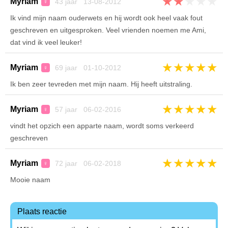
★
★
★
★
★
Myriam
43 jaar 13-08-2012
♀
Ik vind mijn naam ouderwets en hij wordt ook heel vaak fout
geschreven en uitgesproken. Veel vrienden noemen me Ami,
dat vind ik veel leuker!
★
★
★
★
★
Myriam
69 jaar 01-10-2012
♀
Ik ben zeer tevreden met mijn naam. Hij heeft uitstraling.
★
★
★
★
★
Myriam
57 jaar 06-02-2016
♀
vindt het opzich een apparte naam, wordt soms verkeerd
geschreven
★
★
★
★
★
Myriam
72 jaar 06-02-2018
♀
Mooie naam
Plaats reactie