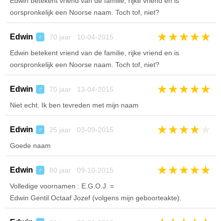
Edwin betekent vriend van de familie, rijke vriend en is
oorspronkelijk een Noorse naam. Toch tof, niet?
★
★
★
★
★
Edwin
70 jaar 10-04-2015
♂
Edwin betekent vriend van de familie, rijke vriend en is
oorspronkelijk een Noorse naam. Toch tof, niet?
★
★
★
★
★
Edwin
70 jaar 13-04-2015
♂
Niet echt. Ik ben tevreden met mijn naam
★
★
★
★
★
Edwin
25 jaar 03-09-2015
♂
Goede naam
★
★
★
★
★
Edwin
80 jaar 09-10-2015
♂
Volledige voornamen : E.G.O.J. =
Edwin Gentil Octaaf Jozef (volgens mijn geboorteakte).