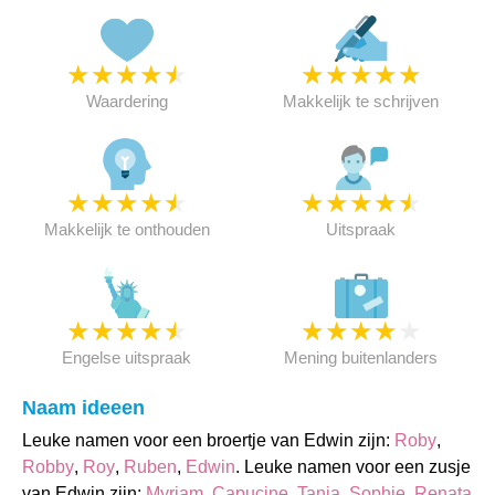
★
★
★
★
★
★
★
★
★
★
Waardering
Makkelijk te schrijven
★
★
★
★
★
★
★
★
★
★
Makkelijk te onthouden
Uitspraak
★
★
★
★
★
★
★
★
★
★
Engelse uitspraak
Mening buitenlanders
Naam ideeen
Leuke namen voor een broertje van Edwin zijn:
Roby
,
Robby
,
Roy
,
Ruben
,
Edwin
. Leuke namen voor een zusje
van Edwin zijn:
Myriam
,
Capucine
,
Tanja
,
Sophie
,
Renata
.