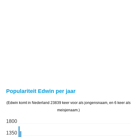
Populariteit Edwin per jaar
(Edwin komt in Nederland 23839 keer voor als jongensnaam, en 6 keer als
meisjenaam.)
1800
1350