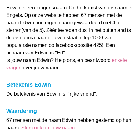
Edwin is een jongensnaam. De herkomst van de naam is
Engels. Op onze website hebben 67 mensen met de
naam Edwin hun eigen naam gewaardeerd met 4.5
sterren(van de 5). Zéér tevreden dus. In het buitenland is
dit een prima naam. Edwin staat in top 1000 van
populairste namen op facebook(positie 425). Een
bijnaam van Edwin is "Ed".
Is jouw naam Edwin? Help ons, en beantwoord
enkele
vragen
over jouw naam.
Betekenis Edwin
De betekenis van Edwin is: "rijke vriend".
Waardering
67 mensen met de naam Edwin hebben gestemd op hun
naam.
Stem ook op jouw naam
.