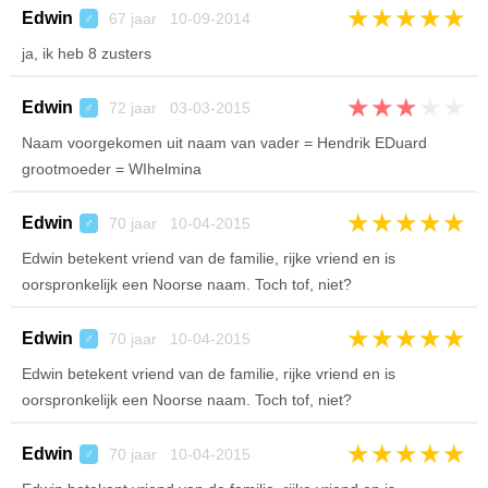
★
★
★
★
★
Edwin
67 jaar 10-09-2014
♂
ja, ik heb 8 zusters
★
★
★
★
★
Edwin
72 jaar 03-03-2015
♂
Naam voorgekomen uit naam van vader = Hendrik EDuard
grootmoeder = WIhelmina
★
★
★
★
★
Edwin
70 jaar 10-04-2015
♂
Edwin betekent vriend van de familie, rijke vriend en is
oorspronkelijk een Noorse naam. Toch tof, niet?
★
★
★
★
★
Edwin
70 jaar 10-04-2015
♂
Edwin betekent vriend van de familie, rijke vriend en is
oorspronkelijk een Noorse naam. Toch tof, niet?
★
★
★
★
★
Edwin
70 jaar 10-04-2015
♂