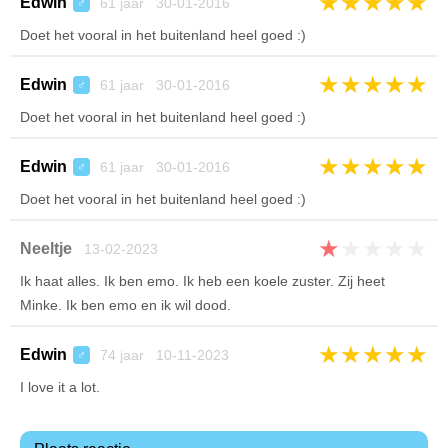
★
★
★
★
★
Edwin
61 jaar 30-01-2016
♂
Doet het vooral in het buitenland heel goed :)
★
★
★
★
★
Edwin
61 jaar 30-01-2016
♂
Doet het vooral in het buitenland heel goed :)
★
★
★
★
★
Edwin
61 jaar 30-01-2016
♂
Doet het vooral in het buitenland heel goed :)
★
★
★
★
★
Neeltje
13-02-2023
Ik haat alles. Ik ben emo. Ik heb een koele zuster. Zij heet
Minke. Ik ben emo en ik wil dood.
★
★
★
★
★
Edwin
74 jaar 10-11-2023
♂
I love it a lot.