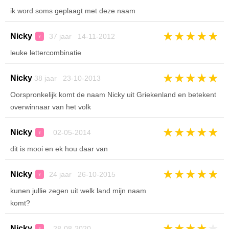
ik word soms geplaagt met deze naam
★
★
★
★
★
Nicky
37 jaar 14-11-2012
♀
leuke lettercombinatie
★
★
★
★
★
Nicky
38 jaar 23-10-2013
Oorspronkelijk komt de naam Nicky uit Griekenland en betekent
overwinnaar van het volk
★
★
★
★
★
Nicky
02-05-2014
♀
dit is mooi en ek hou daar van
★
★
★
★
★
Nicky
24 jaar 26-10-2015
♀
kunen jullie zegen uit welk land mijn naam
komt?
★
★
★
★
★
Nicky
28-08-2020
♀