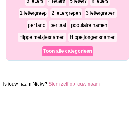
3 letters
4 letters
5 letters
6 letters
1 lettergreep
2 lettergrepen
3 lettergrepen
per land
per taal
populaire namen
Hippe meisjesnamen
Hippe jongensnamen
Toon alle categorieen
Is jouw naam Nicky?
Stem zelf op jouw naam