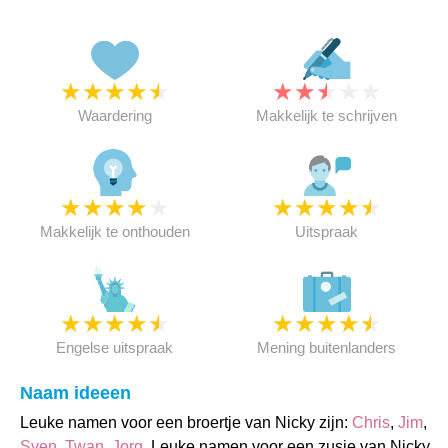
★
★
★
★
★
★
★
★
★
★
Waardering
Makkelijk te schrijven
★
★
★
★
★
★
★
★
★
★
Makkelijk te onthouden
Uitspraak
★
★
★
★
★
★
★
★
★
★
Engelse uitspraak
Mening buitenlanders
Naam ideeen
Leuke namen voor een broertje van Nicky zijn:
Chris
,
Jim
,
Sven
,
Twan
,
Jorg
. Leuke namen voor een zusje van Nicky