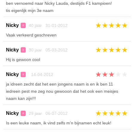
ben vernoemd naar Nicky Lauda, destijds F1 kampioen!
tis eigenlijk mijn 3e naam
★
★
★
★
★
Nicky
40 jaar 31-01-2012
♀
Vaak verkeerd geschreven
★
★
★
★
★
Nicky
30 jaar 05-03-2012
♀
Hij is gewoon cool
★
★
★
★
★
Nicky
14-04-2012
♀
ja idreen zecht dat het een jongens naam is en ik ben 11
iedreen pest me zeg nou gewooon dat het ook een meisjes
naam kan zijn!!!
★
★
★
★
★
Nicky
29 jaar 06-07-2012
♀
Is een leuke naam, ik vind zelfs m'n bijnamen echt leuk!