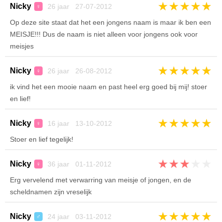
★
★
★
★
★
Nicky
26 jaar 27-07-2012
♀
Op deze site staat dat het een jongens naam is maar ik ben een
MEISJE!!! Dus de naam is niet alleen voor jongens ook voor
meisjes
★
★
★
★
★
Nicky
26 jaar 26-08-2012
♀
ik vind het een mooie naam en past heel erg goed bij mij! stoer
en lief!
★
★
★
★
★
Nicky
16 jaar 13-10-2012
♀
Stoer en lief tegelijk!
★
★
★
★
★
Nicky
36 jaar 01-11-2012
♀
Erg vervelend met verwarring van meisje of jongen, en de
scheldnamen zijn vreselijk
★
★
★
★
★
Nicky
24 jaar 03-11-2012
♂