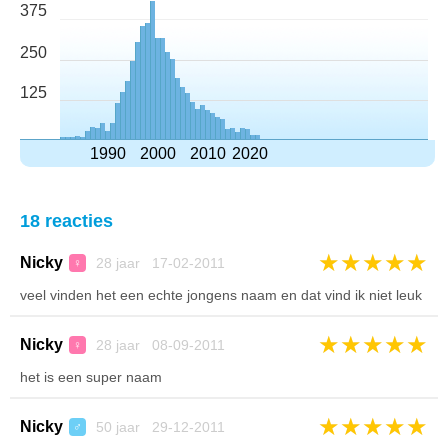
375
250
125
1990
2000
2010
2020
18 reacties
★
★
★
★
★
Nicky
28 jaar 17-02-2011
♀
veel vinden het een echte jongens naam en dat vind ik niet leuk
★
★
★
★
★
Nicky
28 jaar 08-09-2011
♀
het is een super naam
★
★
★
★
★
Nicky
50 jaar 29-12-2011
♂