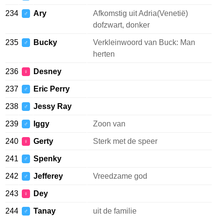
234
Ary
Afkomstig uit Adria(Venetië)
♂
dofzwart, donker
235
Bucky
Verkleinwoord van Buck: Man
♂
herten
236
Desney
♀
237
Eric Perry
♂
238
Jessy Ray
♂
239
Iggy
Zoon van
♂
240
Gerty
Sterk met de speer
♀
241
Spenky
♂
242
Jefferey
Vreedzame god
♂
243
Dey
♀
244
Tanay
uit de familie
♂