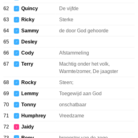
62
Quincy
De vijfde
♂
63
Ricky
Sterke
♂
64
Sammy
de door God gehoorde
♂
65
Desley
♂
66
Cody
Afstammeling
♂
67
Terry
Machtig onder het volk,
♂
Warmte/zomer, De jaagster
68
Rocky
Steen;
♂
69
Lemmy
Toegewijd aan God
♂
70
Tonny
onschatbaar
♂
71
Humphrey
Vreedzame
♂
72
Jaidy
♀
73
Rony
brengster van de zege