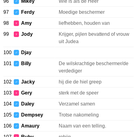
96
Mikey
Wie is als de Heer
♂
97
Ferdy
Moedige beschermer
♂
98
Amy
liefhebben, houden van
♀
99
Jody
Krijger, pijlen bevattend of vrouw
♀
uit Judea
100
Djay
♂
101
Billy
De wilskrachtige beschermer/de
♂
verdediger
102
Jacky
hij die de hiel greep
♂
103
Gery
sterk met de speer
♀
104
Daley
Verzamel samen
♂
105
Dempsey
Trotse nakomeling
♂
106
Amaury
Naam van een telling.
♂
107
Ruby
robijn