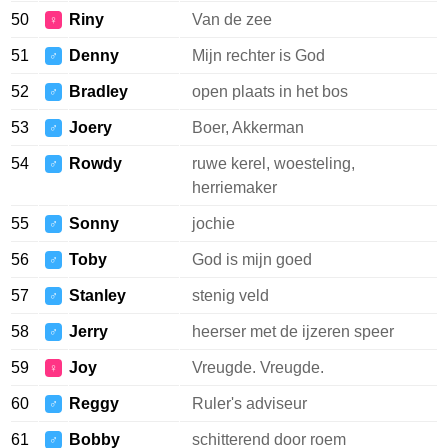
50
Riny
Van de zee
♀
51
Denny
Mijn rechter is God
♂
52
Bradley
open plaats in het bos
♂
53
Joery
Boer, Akkerman
♂
54
Rowdy
ruwe kerel, woesteling,
♂
herriemaker
55
Sonny
jochie
♂
56
Toby
God is mijn goed
♂
57
Stanley
stenig veld
♂
58
Jerry
heerser met de ijzeren speer
♂
59
Joy
Vreugde. Vreugde.
♀
60
Reggy
Ruler's adviseur
♂
61
Bobby
schitterend door roem
♂