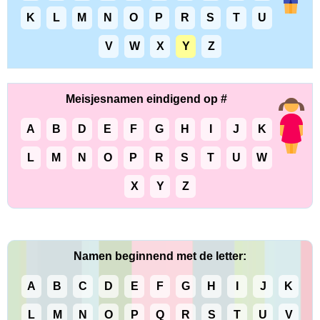
K
L
M
N
O
P
R
S
T
U
V
W
X
Y
Z
Meisjesnamen eindigend op #
A
B
D
E
F
G
H
I
J
K
L
M
N
O
P
R
S
T
U
W
X
Y
Z
Namen beginnend met de letter:
A
B
C
D
E
F
G
H
I
J
K
L
M
N
O
P
Q
R
S
T
U
V