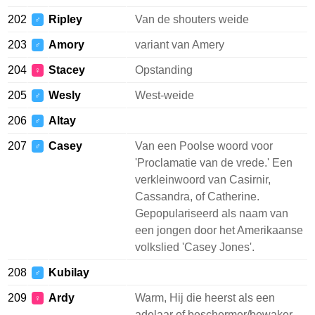
202
Ripley
Van de shouters weide
♂
203
Amory
variant van Amery
♂
204
Stacey
Opstanding
♀
205
Wesly
West-weide
♂
206
Altay
♂
207
Casey
Van een Poolse woord voor
♂
'Proclamatie van de vrede.' Een
verkleinwoord van Casirnir,
Cassandra, of Catherine.
Gepopulariseerd als naam van
een jongen door het Amerikaanse
volkslied 'Casey Jones'.
208
Kubilay
♂
209
Ardy
Warm, Hij die heerst als een
♀
adelaar of beschermer/bewaker