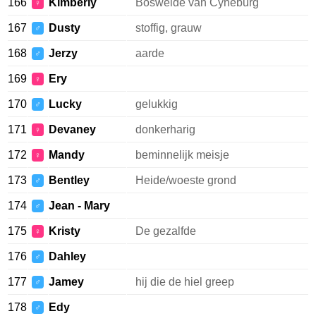
166
Kimberly
Bosweide van Cyneburg
♀
167
Dusty
stoffig, grauw
♂
168
Jerzy
aarde
♂
169
Ery
♀
170
Lucky
gelukkig
♂
171
Devaney
donkerharig
♀
172
Mandy
beminnelijk meisje
♀
173
Bentley
Heide/woeste grond
♂
174
Jean - Mary
♂
175
Kristy
De gezalfde
♀
176
Dahley
♂
177
Jamey
hij die de hiel greep
♂
178
Edy
♂