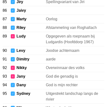
85
Jiry
Spellingvariant van Jiri
♂
86
Jaivy
♂
87
Marty
Oorlog
♂
88
Riley
Afstammeling van Roghallach
♂
89
Ludy
Opgegeven als roepnaam bij
♀
Ludgardis (Hoofddorp 1967)
90
Levy
Joodse achternaam
♂
91
Dimitry
aarde
♂
92
Nikky
Overwinnaar des volks
♀
93
Jany
God die genadig is
♀
94
Dany
God is mijn rechter
♂
95
Sydney
Uitgestrekt landschap langs de
♂
rivier