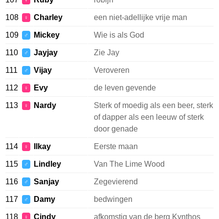
♀
108
Charley
een niet-adellijke vrije man
♀
109
Mickey
Wie is als God
♂
110
Jayjay
Zie Jay
♂
111
Vijay
Veroveren
♂
112
Evy
de leven gevende
♀
113
Nardy
Sterk of moedig als een beer, sterk
♀
of dapper als een leeuw of sterk
door genade
114
Ilkay
Eerste maan
♀
115
Lindley
Van The Lime Wood
♂
116
Sanjay
Zegevierend
♂
117
Damy
bedwingen
♂
118
Cindy
afkomstig van de berg Kynthos
♀