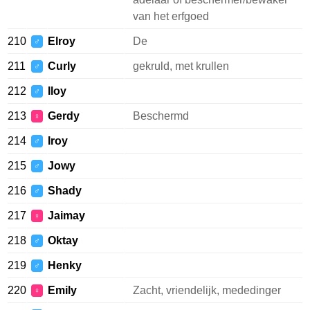
van het erfgoed
210
Elroy
De
♂
211
Curly
gekruld, met krullen
♂
212
Iloy
♂
213
Gerdy
Beschermd
♀
214
Iroy
♂
215
Jowy
♂
216
Shady
♂
217
Jaimay
♀
218
Oktay
♂
219
Henky
♂
220
Emily
Zacht, vriendelijk, mededinger
♀