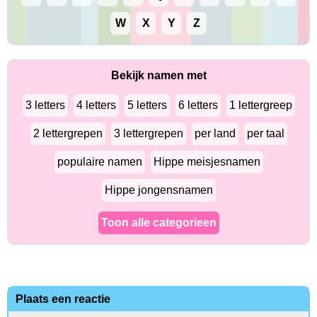
W
X
Y
Z
Bekijk namen met
3 letters
4 letters
5 letters
6 letters
1 lettergreep
2 lettergrepen
3 lettergrepen
per land
per taal
populaire namen
Hippe meisjesnamen
Hippe jongensnamen
Toon alle categorieen
Plaats een reactie