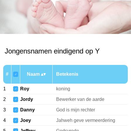
Jongensnamen eindigend op Y
#
Naam
Betekenis
♂
1
Roy
koning
♂
2
Jordy
Bewerker van de aarde
♂
3
Danny
God is mijn rechter
♂
4
Joey
Jahweh geve vermeerdering
♂
5
Jeffrey
Godsvrede