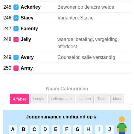
245
Ackerley
Bewoner op de acre weide
♂
246
Stacy
Varianten: Stacie
♂
247
Farenty
♂
248
Jelly
waarde, betaling, vergelding,
♀
offerfeest
249
Avery
Counselor, salie verstandig
♂
250
Army
♀
Naam Categorieën
Alfabet
Lengte
Lettergrepen
Landen
Talen
Meer
Jongensnamen eindigend op #
A
B
C
D
E
F
G
H
I
J