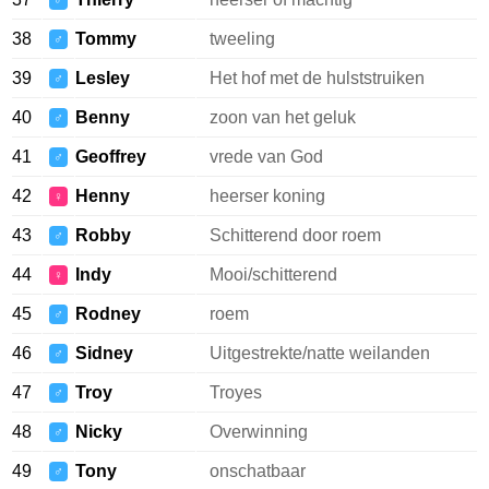
♂
38
Tommy
tweeling
♂
39
Lesley
Het hof met de hulststruiken
♂
40
Benny
zoon van het geluk
♂
41
Geoffrey
vrede van God
♂
42
Henny
heerser koning
♀
43
Robby
Schitterend door roem
♂
44
Indy
Mooi/schitterend
♀
45
Rodney
roem
♂
46
Sidney
Uitgestrekte/natte weilanden
♂
47
Troy
Troyes
♂
48
Nicky
Overwinning
♂
49
Tony
onschatbaar
♂