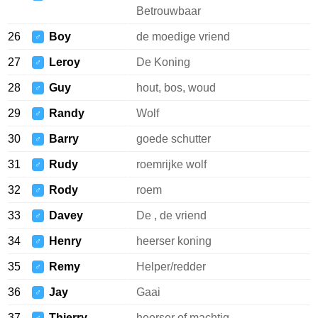
Betrouwbaar
26
Boy
de moedige vriend
♂
27
Leroy
De Koning
♂
28
Guy
hout, bos, woud
♂
29
Randy
Wolf
♂
30
Barry
goede schutter
♂
31
Rudy
roemrijke wolf
♂
32
Rody
roem
♂
33
Davey
De , de vriend
♂
34
Henry
heerser koning
♂
35
Remy
Helper/redder
♂
36
Jay
Gaai
♂
37
Thierry
heerser of machtig