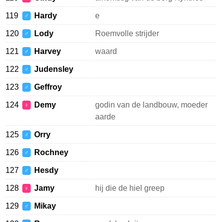
119
Hardy
e
♂
120
Lody
Roemvolle strijder
♂
121
Harvey
waard
♂
122
Judensley
♂
123
Geffroy
♂
124
Demy
godin van de landbouw, moeder
♀
aarde
125
Orry
♂
126
Rochney
♂
127
Hesdy
♂
128
Jamy
hij die de hiel greep
♀
129
Mikay
♂