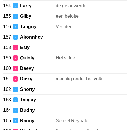
154
Larry
de gelauwerde
♂
155
Gilby
een belofte
♂
156
Tanguy
Vechter.
♂
157
Akonnhey
♂
158
Esly
♀
159
Quinty
Het vijfde
♀
160
Daevy
♀
161
Dicky
machtig onder het volk
♀
162
Shorty
♂
163
Tsegay
♂
164
Budhy
♂
165
Renny
Son Of Reynald
♂