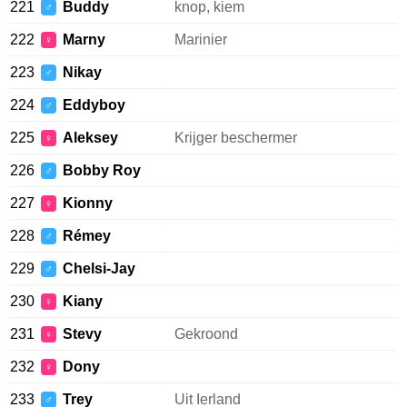
221
Buddy
knop, kiem
♂
222
Marny
Marinier
♀
223
Nikay
♂
224
Eddyboy
♂
225
Aleksey
Krijger beschermer
♀
226
Bobby Roy
♂
227
Kionny
♀
228
Rémey
♂
229
Chelsi-Jay
♂
230
Kiany
♀
231
Stevy
Gekroond
♀
232
Dony
♀
233
Trey
Uit Ierland
♂