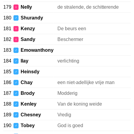
179
Nelly
de stralende, de schitterende
♀
180
Shurandy
♂
181
Kenzy
De beurs een
♀
182
Sandy
Beschermer
♀
183
Emowanthony
♂
184
Ilay
verlichting
♂
185
Heinsdy
♂
186
Chay
een niet-adellijke vrije man
♂
187
Brody
Modderig
♂
188
Kenley
Van de koning weide
♂
189
Chesney
Vredig
♂
190
Tobey
God is goed
♂