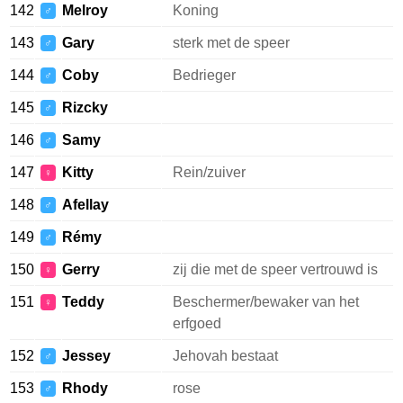
142
Melroy
Koning
♂
143
Gary
sterk met de speer
♂
144
Coby
Bedrieger
♂
145
Rizcky
♂
146
Samy
♂
147
Kitty
Rein/zuiver
♀
148
Afellay
♂
149
Rémy
♂
150
Gerry
zij die met de speer vertrouwd is
♀
151
Teddy
Beschermer/bewaker van het
♀
erfgoed
152
Jessey
Jehovah bestaat
♂
153
Rhody
rose
♂