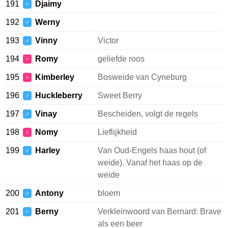
191
Djaimy
♂
192
Werny
♂
193
Vinny
Victor
♂
194
Romy
geliefde roos
♀
195
Kimberley
Bosweide van Cyneburg
♀
196
Huckleberry
Sweet Berry
♂
197
Vinay
Bescheiden, volgt de regels
♂
198
Nomy
Lieflijkheid
♀
199
Harley
Van Oud-Engels haas hout (of
♂
weide). Vanaf het haas op de
weide
200
Antony
bloem
♂
201
Berny
Verkleinwoord van Bernard: Brave
♂
als een beer