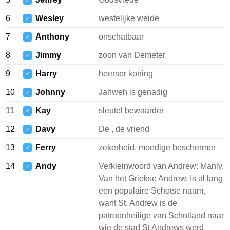
♂
6
Wesley
westelijke weide
♂
7
Anthony
onschatbaar
♂
8
Jimmy
zoon van Demeter
♂
9
Harry
heerser koning
♂
10
Johnny
Jahweh is genadig
♂
11
Kay
sleutel bewaarder
♂
12
Davy
De , de vriend
♂
13
Ferry
zekerheid, moedige beschermer
♂
14
Andy
Verkleinwoord van Andrew: Manly.
♂
Van het Griekse Andrew. Is al lang
een populaire Schotse naam,
want St. Andrew is de
patroonheilige van Schotland naar
wie de stad St Andrews werd