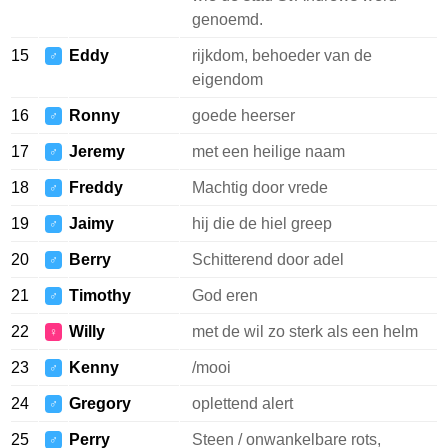
genoemd.
15
Eddy
rijkdom, behoeder van de
♂
eigendom
16
Ronny
goede heerser
♂
17
Jeremy
met een heilige naam
♂
18
Freddy
Machtig door vrede
♂
19
Jaimy
hij die de hiel greep
♂
20
Berry
Schitterend door adel
♂
21
Timothy
God eren
♂
22
Willy
met de wil zo sterk als een helm
♀
23
Kenny
/mooi
♂
24
Gregory
oplettend alert
♂
25
Perry
Steen / onwankelbare rots,
♂