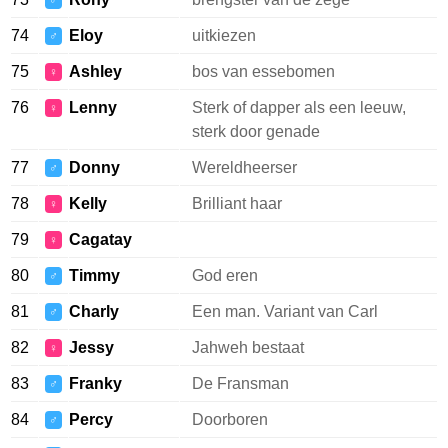
♂
74
Eloy
uitkiezen
♂
75
Ashley
bos van essebomen
♀
76
Lenny
Sterk of dapper als een leeuw,
♀
sterk door genade
77
Donny
Wereldheerser
♂
78
Kelly
Brilliant haar
♀
79
Cagatay
♀
80
Timmy
God eren
♂
81
Charly
Een man. Variant van Carl
♂
82
Jessy
Jahweh bestaat
♀
83
Franky
De Fransman
♂
84
Percy
Doorboren
♂