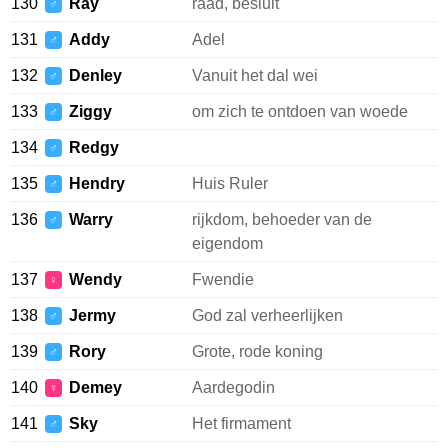
130
Ray
raad, besluit
♂
131
Addy
Adel
♂
132
Denley
Vanuit het dal wei
♂
133
Ziggy
om zich te ontdoen van woede
♂
134
Redgy
♂
135
Hendry
Huis Ruler
♂
136
Warry
rijkdom, behoeder van de
♂
eigendom
137
Wendy
Fwendie
♀
138
Jermy
God zal verheerlijken
♂
139
Rory
Grote, rode koning
♂
140
Demey
Aardegodin
♀
141
Sky
Het firmament
♂