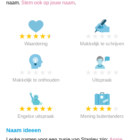
naam.
Stem ook op jouw naam
.
★
★
★
★
★
★
★
★
★
★
Waardering
Makkelijk te schrijven
★
★
★
★
★
★
★
★
★
★
Makkelijk te onthouden
Uitspraak
★
★
★
★
★
★
★
★
★
★
Engelse uitspraak
Mening buitenlanders
Naam ideeen
Leuke namen voor een zusje van Stanley zijn:
Annie
,