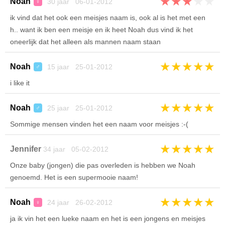
★
★
★
★
★
Noah
30 jaar 06-01-2012
♀
ik vind dat het ook een meisjes naam is, ook al is het met een
h.. want ik ben een meisje en ik heet Noah dus vind ik het
oneerlijk dat het alleen als mannen naam staan
★
★
★
★
★
Noah
15 jaar 25-01-2012
♂
i like it
★
★
★
★
★
Noah
25 jaar 25-01-2012
♂
Sommige mensen vinden het een naam voor meisjes :-(
★
★
★
★
★
Jennifer
34 jaar 05-02-2012
Onze baby (jongen) die pas overleden is hebben we Noah
genoemd. Het is een supermooie naam!
★
★
★
★
★
Noah
24 jaar 26-02-2012
♀
ja ik vin het een lueke naam en het is een jongens en meisjes