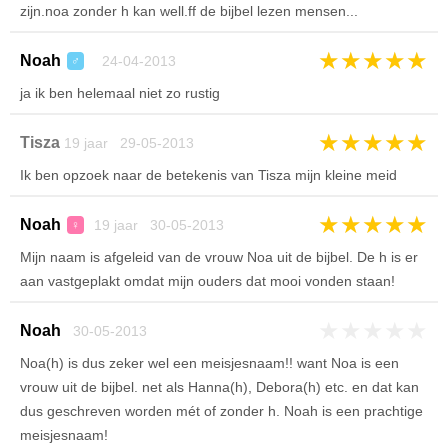
zijn.noa zonder h kan well.ff de bijbel lezen mensen...
★
★
★
★
★
Noah
24-04-2013
♂
ja ik ben helemaal niet zo rustig
★
★
★
★
★
Tisza
19 jaar 29-05-2013
Ik ben opzoek naar de betekenis van Tisza mijn kleine meid
★
★
★
★
★
Noah
19 jaar 30-05-2013
♀
Mijn naam is afgeleid van de vrouw Noa uit de bijbel. De h is er
aan vastgeplakt omdat mijn ouders dat mooi vonden staan!
★
★
★
★
★
Noah
30-05-2013
Noa(h) is dus zeker wel een meisjesnaam!! want Noa is een
vrouw uit de bijbel. net als Hanna(h), Debora(h) etc. en dat kan
dus geschreven worden mét of zonder h. Noah is een prachtige
meisjesnaam!