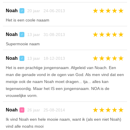
★
★
★
★
★
Noah
20 jaar 24-06-2013
♂
Het is een coole naaam
★
★
★
★
★
Noah
13 jaar 31-08-2013
♂
Supermooie naam
★
★
★
★
★
Noah
13 jaar 18-12-2013
♂
Het is een prachtige jongensnaam. Afgeleid van Noach. Een
man die genade vond in de ogen van God. Als men vind dat een
meisje ook de naam Noah moet dragen... tja... alles kan
tegenwoordig. Maar het IS een jongensnaam. NOA is de
vrouwelijke vorm.
★
★
★
★
★
Noah
26 jaar 25-08-2014
♀
Ik vind Noah een hele mooie naam, want ik (als een niet Noah)
vind alle noahs mooi