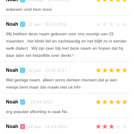
iedereen vind hem mooi
★
★
★
★
★
Noah
11 jaar 30-10-2016
♂
Wij hebben deze naam gekozen voor ons zoontje van 15
maanden , het klinkt lief en zachtaardig en het blijft zo in eender
welk dialect . Wij zijn zeer blij met deze naam en hopen dat hij
daar later net hetzelfde over denkt !
★
★
★
★
★
Noah
26 jaar 29-06-2017
♂
Wel geinige naam, alleen soms denken mensen dat je een
meisje bent maar dat maakt niet uit hihi
★
★
★
★
★
Noah
15-04-2020
♂
erg populair afkorting is vaak No.
★
★
★
★
★
Noah
18 jaar 14-03-2024
♀