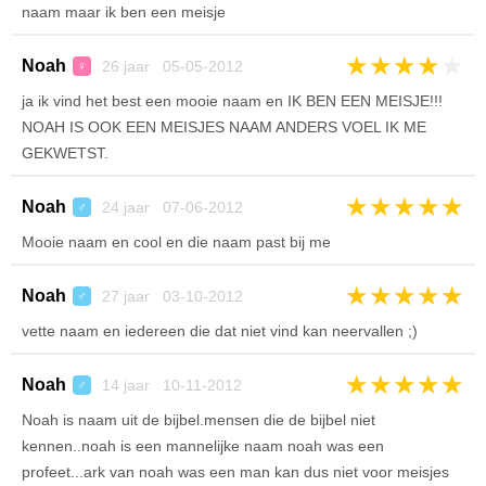
naam maar ik ben een meisje
★
★
★
★
★
Noah
26 jaar 05-05-2012
♀
ja ik vind het best een mooie naam en IK BEN EEN MEISJE!!!
NOAH IS OOK EEN MEISJES NAAM ANDERS VOEL IK ME
GEKWETST.
★
★
★
★
★
Noah
24 jaar 07-06-2012
♂
Mooie naam en cool en die naam past bij me
★
★
★
★
★
Noah
27 jaar 03-10-2012
♂
vette naam en iedereen die dat niet vind kan neervallen ;)
★
★
★
★
★
Noah
14 jaar 10-11-2012
♂
Noah is naam uit de bijbel.mensen die de bijbel niet
kennen..noah is een mannelijke naam noah was een
profeet...ark van noah was een man kan dus niet voor meisjes