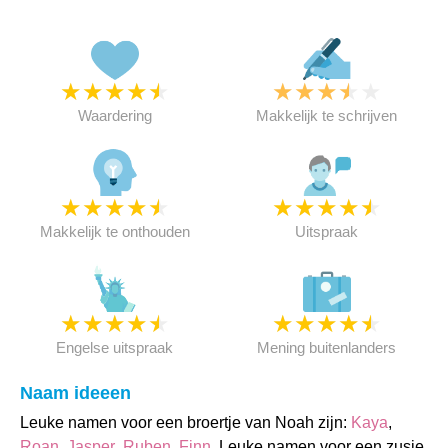
★
★
★
★
★
★
★
★
★
★
Waardering
Makkelijk te schrijven
★
★
★
★
★
★
★
★
★
★
Makkelijk te onthouden
Uitspraak
★
★
★
★
★
★
★
★
★
★
Engelse uitspraak
Mening buitenlanders
Naam ideeen
Leuke namen voor een broertje van Noah zijn:
Kaya
,
Roan
,
Jasper
,
Ruben
,
Finn
. Leuke namen voor een zusje