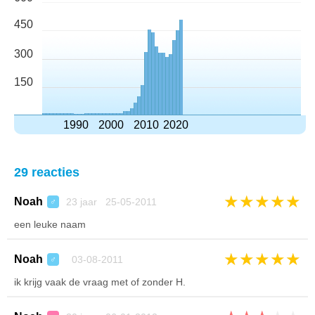
450
300
150
1990
2000
2010
2020
29 reacties
★
★
★
★
★
Noah
23 jaar 25-05-2011
♂
een leuke naam
★
★
★
★
★
Noah
03-08-2011
♂
ik krijg vaak de vraag met of zonder H.