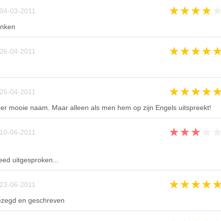
★
★
★
★
04-03-2011
linken
★
★
★
★
26-04-2011
★
★
★
★
26-04-2011
per mooie naam. Maar alleen als men hem op zijn Engels uitspreekt!
★
★
★
★
10-06-2011
ed uitgesproken...
★
★
★
★
23-06-2011
ezegd en geschreven