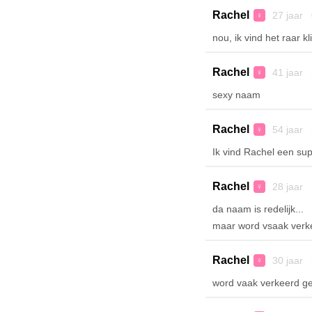
Rachel
27 jaar 
♀
nou, ik vind het raar k
Rachel
41 jaar 
♀
sexy naam
Rachel
54 jaar 
♀
Ik vind Rachel een su
Rachel
28 jaar 
♀
da naam is redelijk...
maar word vsaak verke
Rachel
30 jaar 
♀
word vaak verkeerd g