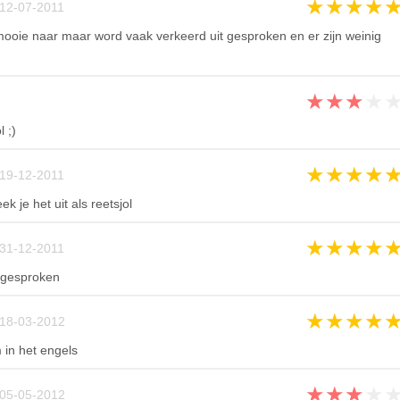
★
★
★
★
12-07-2011
mooie naar maar word vaak verkeerd uit gesproken en er zijn weinig
★
★
★
★
 ;)
★
★
★
★
19-12-2011
k je het uit als reetsjol
★
★
★
★
31-12-2011
tgesproken
★
★
★
★
18-03-2012
 in het engels
★
★
★
★
05-05-2012