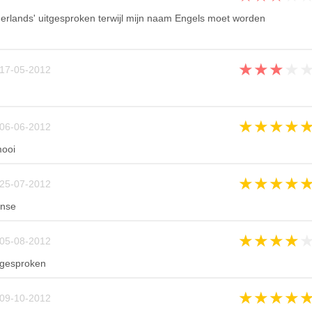
rlands' uitgesproken terwijl mijn naam Engels moet worden
★
★
★
★
17-05-2012
★
★
★
★
06-06-2012
mooi
★
★
★
★
25-07-2012
anse
★
★
★
★
05-08-2012
tgesproken
★
★
★
★
09-10-2012