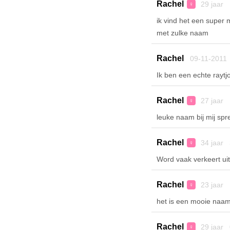
Rachel
29 jaar 
♀
ik vind het een super 
met zulke naam
Rachel
09-11-2011
Ik ben een echte raytjol
Rachel
27 jaar 
♀
leuke naam bij mij spree
Rachel
34 jaar 
♀
Word vaak verkeert ui
Rachel
23 jaar 
♀
het is een mooie naam
Rachel
29 jaar 
♀