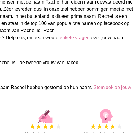
 mensen met de naam Rachel hun eigen naam gewaardeerd me
5). Zéér tevreden dus. In onze taal hebben sommigen moeite met
naam. In het buitenland is dit een prima naam. Rachel is een
 en staat in de top 100 van populairste namen op facebook op
naam van Rachel is "Rach".
l? Help ons, en beantwoord
enkele vragen
over jouw naam.
l
chel is: "de tweede vrouw van Jakob".
naam Rachel hebben gestemd op hun naam.
Stem ook op jouw
★
★
★
★
★
★
★
★
★
★
★