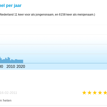
el per jaar
 Nederland 11 keer voor als jongensnaam, en 6158 keer als meisjenaam.)
00
2010
2020
★
★
★
★
16-02-2011
en heten