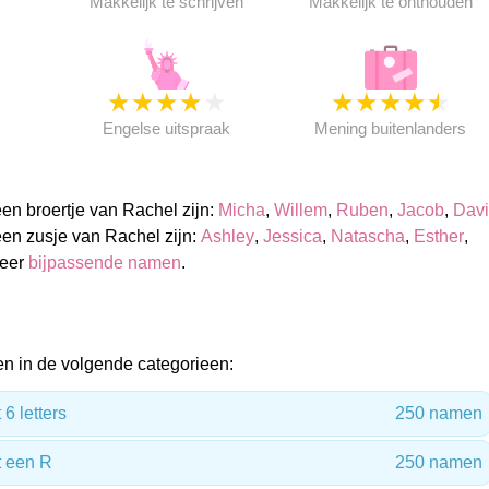
Makkelijk te schrijven
Makkelijk te onthouden
★
★
★
★
★
★
★
★
★
★
★
Engelse uitspraak
Mening buitenlanders
n broertje van Rachel zijn:
Micha
,
Willem
,
Ruben
,
Jacob
,
Dav
en zusje van Rachel zijn:
Ashley
,
Jessica
,
Natascha
,
Esther
,
meer
bijpassende namen
.
n in de volgende categorieen:
6 letters
250 namen
 een R
250 namen