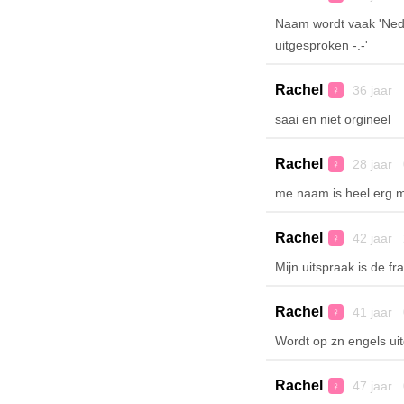
Naam wordt vaak 'Nede
uitgesproken -.-'
Rachel
36 jaar 
♀
saai en niet orgineel
Rachel
28 jaar 
♀
me naam is heel erg 
Rachel
42 jaar 
♀
Mijn uitspraak is de fr
Rachel
41 jaar 
♀
Wordt op zn engels ui
Rachel
47 jaar 
♀