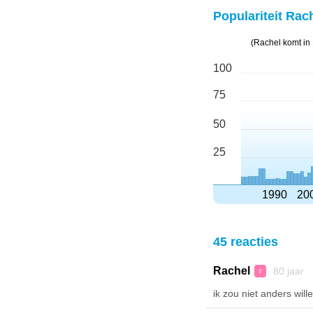
Populariteit Rach
(Rachel komt in
100
75
50
25
1990
20
45 reacties
Rachel
80 jaar 
♀
ik zou niet anders will