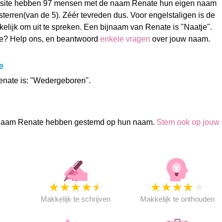
site hebben 97 mensen met de naam Renate hun eigen naam
terren(van de 5). Zéér tevreden dus. Voor engelstaligen is de
kelijk om uit te spreken. Een bijnaam van Renate is "Naatje".
e? Help ons, en beantwoord
enkele vragen
over jouw naam.
e
enate is: "Wedergeboren".
naam Renate hebben gestemd op hun naam.
Stem ook op jouw
★
★
★
★
★
★
★
★
★
★
★
Makkelijk te schrijven
Makkelijk te onthouden