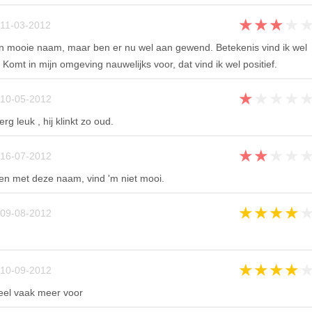
★
★
★
★
11-03-2012
o'n mooie naam, maar ben er nu wel aan gewend. Betekenis vind ik wel
omt in mijn omgeving nauwelijks voor, dat vind ik wel positief.
★
★
★
★
10-05-2012
rg leuk , hij klinkt zo oud.
★
★
★
★
16-07-2012
den met deze naam, vind 'm niet mooi.
★
★
★
★
09-08-2012
★
★
★
★
10-09-2012
eel vaak meer voor