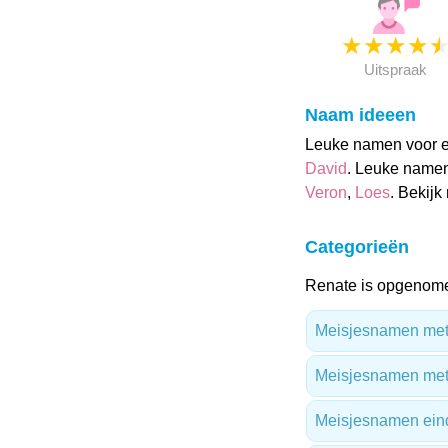
★
★
★
★
Uitspraak
Naam ideeen
Leuke namen voor ee
David
. Leuke namen
Veron
,
Loes
. Bekij
Categorieën
Renate is opgenome
Meisjesnamen met 
Meisjesnamen met
Meisjesnamen ein