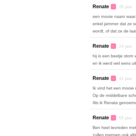
Renate
35 jaar 
♀
een mooie naam waar i
enkel jammer dat ze s
wordt, of dat ze de la
Renate
24 jaar 
♀
hij is een beetje stom
en ik werd wel eens ui
Renate
41 jaar 
♀
Ik vind het een mooie
Op de middelbare scho
Als ik Renata genoemd w
Renate
55 jaar 
♀
Ben heel tevreden met
zullen mensen ook altij