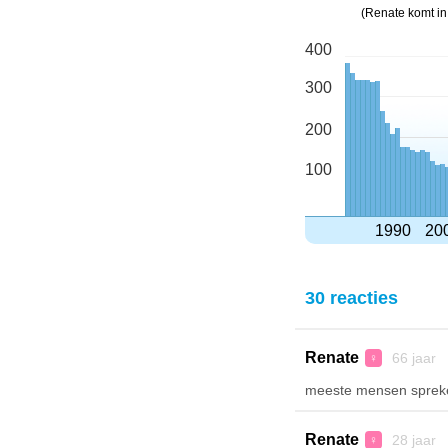
(Renate komt in
400
300
200
100
1990
20
30 reacties
Renate
66 jaar 
♀
meeste mensen spreken
Renate
28 jaar 
♀