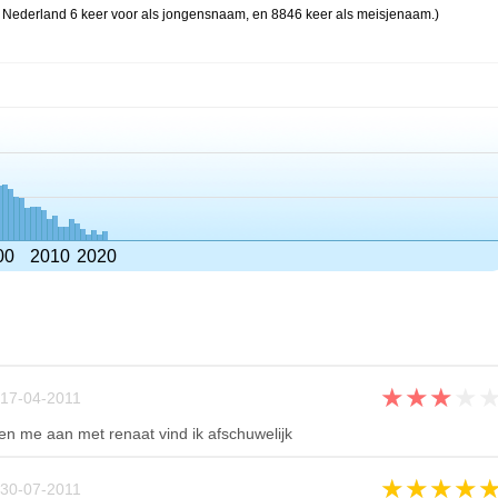
 Nederland 6 keer voor als jongensnaam, en 8846 keer als meisjenaam.)
00
2010
2020
★
★
★
★
17-04-2011
 me aan met renaat vind ik afschuwelijk
★
★
★
★
30-07-2011