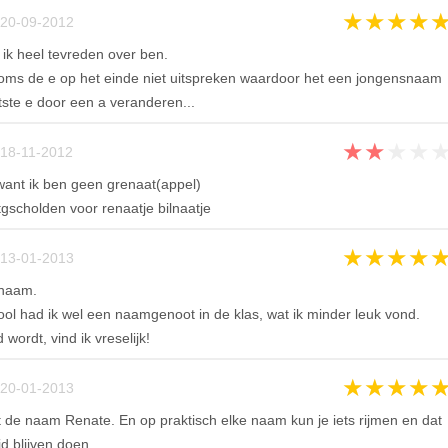
★
★
★
★
20-09-2012
k heel tevreden over ben.
oms de e op het einde niet uitspreken waardoor het een jongensnaam
atste e door een a veranderen...
★
★
★
★
18-11-2012
 want ik ben geen grenaat(appel)
tgscholden voor renaatje bilnaatje
★
★
★
★
13-01-2013
 naam.
ol had ik wel een naamgenoot in de klas, wat ik minder leuk vond.
ordt, vind ik vreselijk!
★
★
★
★
20-01-2013
 de naam Renate. En op praktisch elke naam kun je iets rijmen en dat
d blijven doen.