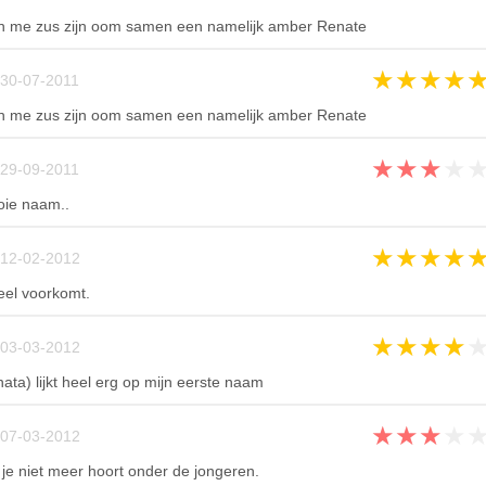
t en me zus zijn oom samen een namelijk amber Renate
★
★
★
★
30-07-2011
t en me zus zijn oom samen een namelijk amber Renate
★
★
★
★
29-09-2011
ooie naam..
★
★
★
★
12-02-2012
eel voorkomt.
★
★
★
★
03-03-2012
ta) lijkt heel erg op mijn eerste naam
★
★
★
★
07-03-2012
e niet meer hoort onder de jongeren.