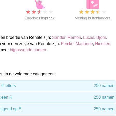
★
★
★
★
★
★
★
★
★
★
★
Engelse uitspraak
Mening buitenlanders
n broertje van Renate zijn:
Sander
,
Remon
,
Lucas
,
Bjorn
,
 voor een zusje van Renate zijn:
Femke
,
Marianne
,
Nicolien
,
k meer
bijpassende namen
.
n in de volgende categorieen:
6 letters
250 namen
 een R
250 namen
digend op E
250 namen