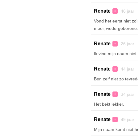
Renate
46 jaar 
♀
Vond het eerst niet z
mooi; wedergeborene. K
Renate
26 jaar 
♀
Ik vind mijn naam niet e
Renate
44 jaar 
♀
Ben zelf niet zo tevre
Renate
34 jaar 
♀
Het bekt lekker.
Renate
49 jaar 
♀
Mijn naam komt niet h