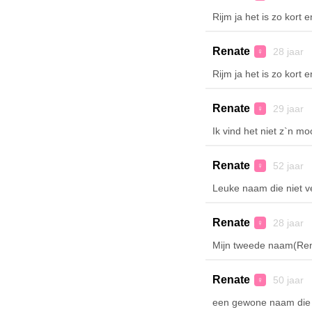
Rijm ja het is zo kor
Renate
28 jaar 
♀
Rijm ja het is zo kor
Renate
29 jaar 
♀
Ik vind het niet z`n m
Renate
52 jaar 
♀
Leuke naam die niet v
Renate
28 jaar 
♀
Mijn tweede naam(Rena
Renate
50 jaar 
♀
een gewone naam die j