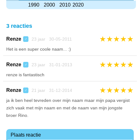
1990
2000
2010
2020
3 reacties
★
★
★
★
★
Renze
23 jaar 30-05-2011
♂
Het is een super coole naam... :)
★
★
★
★
★
Renze
23 jaar 31-01-2013
♂
renze is fantastisch
★
★
★
★
★
Renze
21 jaar 31-12-2014
♂
ja ik ben heel tevreden over mijn naam maar mijn papa vergist
zich vaak met mijn naam en met de naam van mijn jongste
broer Rino.
Plaats reactie