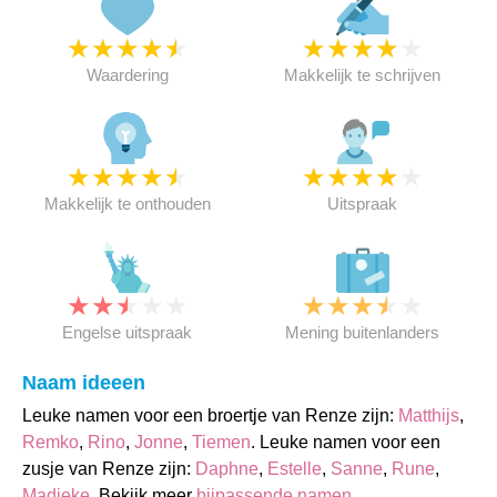
★
★
★
★
★
★
★
★
★
★
Waardering
Makkelijk te schrijven
★
★
★
★
★
★
★
★
★
★
Makkelijk te onthouden
Uitspraak
★
★
★
★
★
★
★
★
★
★
Engelse uitspraak
Mening buitenlanders
Naam ideeen
Leuke namen voor een broertje van Renze zijn:
Matthijs
,
Remko
,
Rino
,
Jonne
,
Tiemen
. Leuke namen voor een
zusje van Renze zijn:
Daphne
,
Estelle
,
Sanne
,
Rune
,
Madieke
. Bekijk meer
bijpassende namen
.