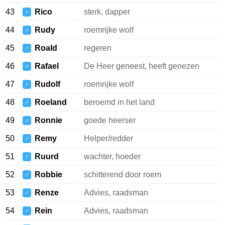
43
Rico
sterk, dapper
♂
44
Rudy
roemrijke wolf
♂
45
Roald
regeren
♂
46
Rafael
De Heer geneest, heeft genezen
♂
47
Rudolf
roemrijke wolf
♂
48
Roeland
beroemd in het land
♂
49
Ronnie
goede heerser
♂
50
Remy
Helper/redder
♂
51
Ruurd
wachter, hoeder
♂
52
Robbie
schitterend door roem
♂
53
Renze
Advies, raadsman
♂
54
Rein
Advies, raadsman
♂