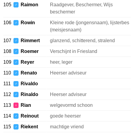
105
Raimon
Raadgever, Beschermer, Wijs
♂
beschermer
106
Rowin
Kleine rode (jongensnaam), lijsterbes
♂
(meisjesnaam)
107
Rimmert
glanzend, schitterend, stralend
♂
108
Roemer
Verschijnt in Friesland
♂
109
Reyer
heer, leger
♂
110
Renato
Heerser adviseur
♂
111
Rivaldo
♂
112
Rinaldo
Heerser adviseur
♂
113
Rian
welgevormd schoon
♀
114
Reinout
goede heerser
♂
115
Riekent
machtige vriend
♂