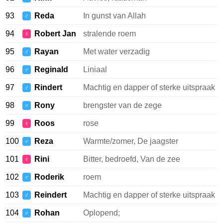
93
Reda
In gunst van Allah
♂
94
Robert Jan
stralende roem
♀
95
Rayan
Met water verzadig
♂
96
Reginald
Liniaal
♂
97
Rindert
Machtig en dapper of sterke uitspraak
♂
98
Rony
brengster van de zege
♂
99
Roos
rose
♀
100
Reza
Warmte/zomer, De jaagster
♂
101
Rini
Bitter, bedroefd, Van de zee
♀
102
Roderik
roem
♂
103
Reindert
Machtig en dapper of sterke uitspraak
♂
104
Rohan
Oplopend;
♂