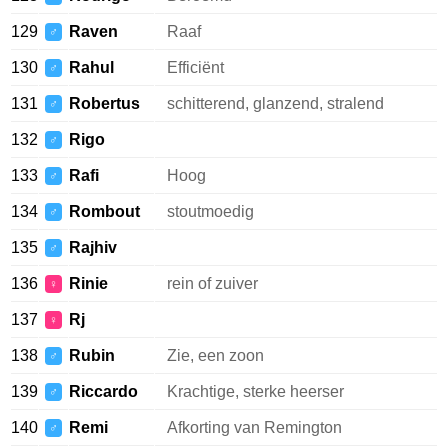
129
Raven
Raaf
♂
130
Rahul
Efficiënt
♂
131
Robertus
schitterend, glanzend, stralend
♂
132
Rigo
♂
133
Rafi
Hoog
♂
134
Rombout
stoutmoedig
♂
135
Rajhiv
♂
136
Rinie
rein of zuiver
♀
137
Rj
♀
138
Rubin
Zie, een zoon
♂
139
Riccardo
Krachtige, sterke heerser
♂
140
Remi
Afkorting van Remington
♂