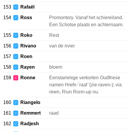
153
Rafaël
♂
154
Ross
Promontory. Vanaf het schiereiland.
♂
Een Schotse plaats en achternaam.
155
Roko
Rest
♂
156
Rivano
van de rivier
♂
157
Roen
♂
158
Rayen
bloem
♂
159
Ronne
Eenstammige verkorten Oudfriese
♀
namen Hrefn-`raaf '(zie-raven-); via
rewn, Riun Ronn-up nu.
160
Riangelo
♂
161
Remmert
raad
♂
162
Radjesh
♂