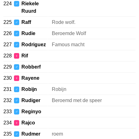
224
Riekele
♂
Ruurd
225
Raff
Rode wolf.
♂
226
Rudie
Beroemde Wolf
♂
227
Rodriguez
Famous macht
♂
228
Rif
♀
229
Robberf
♂
230
Rayene
♀
231
Robijn
Robijn
♂
232
Rudiger
Beroemd met de speer
♂
233
Reginyo
♂
234
Rajco
♀
235
Rudmer
roem
♂