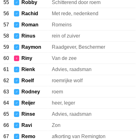
55
Robby
Schitterend door roem
♂
56
Rachid
Met rede, nedenkend
♂
57
Roman
Romeins
♂
58
Rinus
rein of zuiver
♂
59
Raymon
Raadgever, Beschermer
♂
60
Riny
Van de zee
♀
61
Rienk
Advies, raadsman
♂
62
Roelf
roemrijke wolf
♂
63
Rodney
roem
♂
64
Reijer
heer, leger
♂
65
Rinse
Advies, raadsman
♂
66
Ravi
Zon
♂
67
Remo
afkorting van Remington
♂