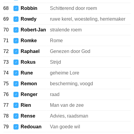
68
Robbin
Schitterend door roem
♂
69
Rowdy
ruwe kerel, woesteling, herriemaker
♂
70
Robert-Jan
stralende roem
♂
71
Romke
Rome
♂
72
Raphael
Genezen door God
♂
73
Rokus
Strijd
♂
74
Rune
geheime Lore
♂
75
Remon
bescherming, voogd
♂
76
Renger
raad
♂
77
Rien
Man van de zee
♂
78
Rense
Advies, raadsman
♂
79
Redouan
Van goede wil
♂