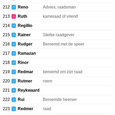
212
Reno
Advies, raadsman
♂
213
Ruth
kameraad of vriend
♀
214
Regillio
♂
215
Rainer
Sterke raadgever
♂
216
Rudger
Beroemd met de speer
♂
217
Ramazan
♂
218
Rinor
♂
219
Redmar
beroemd om zijn raad
♂
220
Rutmer
roem
♂
221
Reykwaard
♂
222
Rui
Beroemde heerser
♂
223
Redmer
raad
♂