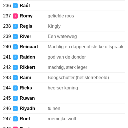
236
Raúl
♂
237
Romy
geliefde roos
♀
238
Regis
Kingly
♂
239
River
Een waterweg
♂
240
Reinaart
Machtig en dapper of sterke uitspraak
♂
241
Raiden
god van de donder
♂
242
Rikkert
machtig, sterk leger
♂
243
Rami
Boogschutter (het sterrebeeld)
♂
244
Rieks
heerser koning
♂
245
Ruwan
♂
246
Riyadh
tuinen
♂
247
Roef
roemrijke wolf
♂