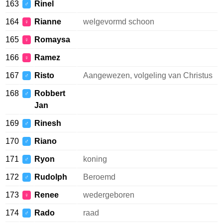
163
Rinel
♂
164
Rianne
welgevormd schoon
♀
165
Romaysa
♀
166
Ramez
♀
167
Risto
Aangewezen, volgeling van Christus
♂
168
Robbert
♂
Jan
169
Rinesh
♂
170
Riano
♂
171
Ryon
koning
♂
172
Rudolph
Beroemd
♂
173
Renee
wedergeboren
♀
174
Rado
raad
♂