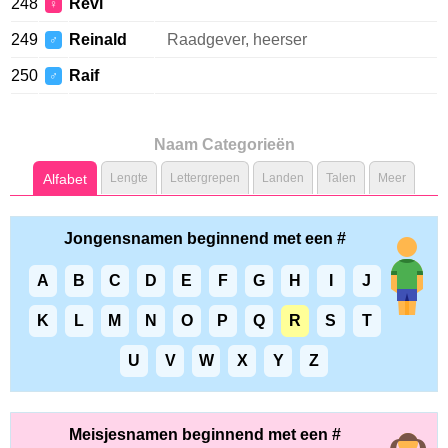
248
Revi
♀
249
Reinald
Raadgever, heerser
♂
250
Raif
♂
Naam Categorieën
Alfabet
Lengte
Lettergrepen
Landen
Talen
Meer
Jongensnamen beginnend met een #
A
B
C
D
E
F
G
H
I
J
K
L
M
N
O
P
Q
R
S
T
U
V
W
X
Y
Z
Meisjesnamen beginnend met een #