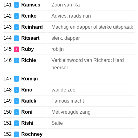
141
Ramses
Zoon van Ra
♂
142
Renko
Advies, raadsman
♂
143
Reinhard
Machtig en dapper of sterke uitspraak
♂
144
Ritsaart
sterk, dapper
♂
145
Ruby
robijn
♀
146
Richie
Verkleinwoord van Richard: Hard
♂
heerser
147
Romijn
♂
148
Rino
van de zee
♂
149
Radek
Famous macht
♂
150
Roni
Met vreugde zang
♂
151
Rishi
Salie
♂
152
Rochney
♂