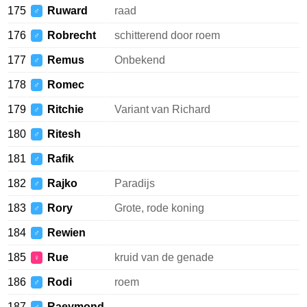
175
Ruward
raad
♂
176
Robrecht
schitterend door roem
♂
177
Remus
Onbekend
♂
178
Romec
♂
179
Ritchie
Variant van Richard
♂
180
Ritesh
♂
181
Rafik
♂
182
Rajko
Paradijs
♂
183
Rory
Grote, rode koning
♂
184
Rewien
♂
185
Rue
kruid van de genade
♀
186
Rodi
roem
♂
187
Raeymond