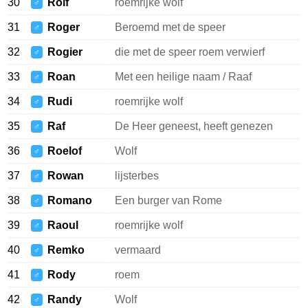
30
Rolf
roemrijke wolf
♂
31
Roger
Beroemd met de speer
♂
32
Rogier
die met de speer roem verwierf
♂
33
Roan
Met een heilige naam / Raaf
♂
34
Rudi
roemrijke wolf
♂
35
Raf
De Heer geneest, heeft genezen
♂
36
Roelof
Wolf
♂
37
Rowan
lijsterbes
♂
38
Romano
Een burger van Rome
♂
39
Raoul
roemrijke wolf
♂
40
Remko
vermaard
♂
41
Rody
roem
♂
42
Randy
Wolf
♂