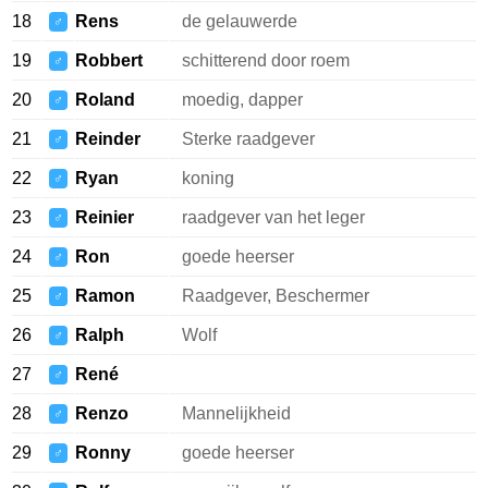
18
Rens
de gelauwerde
♂
19
Robbert
schitterend door roem
♂
20
Roland
moedig, dapper
♂
21
Reinder
Sterke raadgever
♂
22
Ryan
koning
♂
23
Reinier
raadgever van het leger
♂
24
Ron
goede heerser
♂
25
Ramon
Raadgever, Beschermer
♂
26
Ralph
Wolf
♂
27
René
♂
28
Renzo
Mannelijkheid
♂
29
Ronny
goede heerser
♂