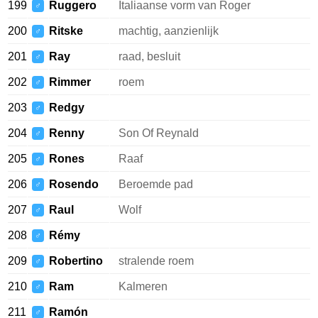
199
Ruggero
Italiaanse vorm van Roger
♂
200
Ritske
machtig, aanzienlijk
♂
201
Ray
raad, besluit
♂
202
Rimmer
roem
♂
203
Redgy
♂
204
Renny
Son Of Reynald
♂
205
Rones
Raaf
♂
206
Rosendo
Beroemde pad
♂
207
Raul
Wolf
♂
208
Rémy
♂
209
Robertino
stralende roem
♂
210
Ram
Kalmeren
♂
211
Ramón
♂