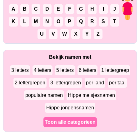
A
B
C
D
E
F
G
H
I
J
K
L
M
N
O
P
Q
R
S
T
U
V
W
X
Y
Z
Bekijk namen met
3 letters
4 letters
5 letters
6 letters
1 lettergreep
2 lettergrepen
3 lettergrepen
per land
per taal
populaire namen
Hippe meisjesnamen
Hippe jongensnamen
Toon alle categorieen