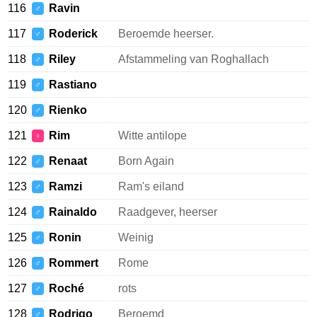
116
Ravin
♂
117
Roderick
Beroemde heerser.
♂
118
Riley
Afstammeling van Roghallach
♂
119
Rastiano
♂
120
Rienko
♂
121
Rim
Witte antilope
♀
122
Renaat
Born Again
♂
123
Ramzi
Ram's eiland
♂
124
Rainaldo
Raadgever, heerser
♂
125
Ronin
Weinig
♂
126
Rommert
Rome
♂
127
Roché
rots
♂
128
Rodrigo
Beroemd
♂