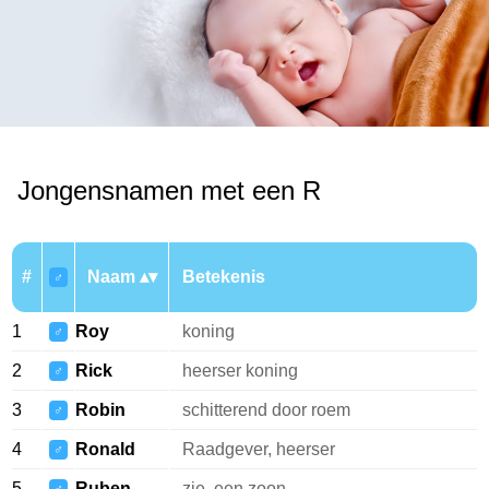
Jongensnamen met een R
#
Naam
Betekenis
♂
1
Roy
koning
♂
2
Rick
heerser koning
♂
3
Robin
schitterend door roem
♂
4
Ronald
Raadgever, heerser
♂
5
Ruben
zie, een zoon