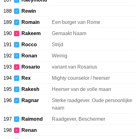
♂
188
Rewin
♂
189
Romain
Een burger van Rome
♂
190
Rakeem
Gemaakt Naam
♀
191
Rocco
Strijd
♂
192
Ronan
Weinig
♂
193
Rosario
variant van Rosarius
♀
194
Rex
Mighty counselor / heerser
♂
195
Rakesh
Heerser van de volle maan
♂
196
Ragnar
Sterke raadgever. Oude persoonlijke
♂
naam
197
Raimond
Raadgever, Beschermer
♂
198
Renan
♀