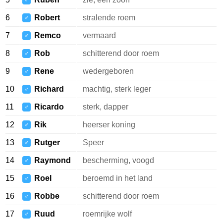
♂
6
Robert
stralende roem
♂
7
Remco
vermaard
♂
8
Rob
schitterend door roem
♂
9
Rene
wedergeboren
♂
10
Richard
machtig, sterk leger
♂
11
Ricardo
sterk, dapper
♂
12
Rik
heerser koning
♂
13
Rutger
Speer
♂
14
Raymond
bescherming, voogd
♂
15
Roel
beroemd in het land
♂
16
Robbe
schitterend door roem
♂
17
Ruud
roemrijke wolf
♂