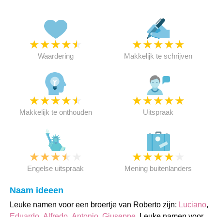
★
★
★
★
★
★
★
★
★
★
Waardering
Makkelijk te schrijven
★
★
★
★
★
★
★
★
★
★
Makkelijk te onthouden
Uitspraak
★
★
★
★
★
★
★
★
★
★
Engelse uitspraak
Mening buitenlanders
Naam ideeen
Leuke namen voor een broertje van Roberto zijn:
Luciano
,
Eduardo
,
Alfredo
,
Antonio
,
Giuseppe
. Leuke namen voor