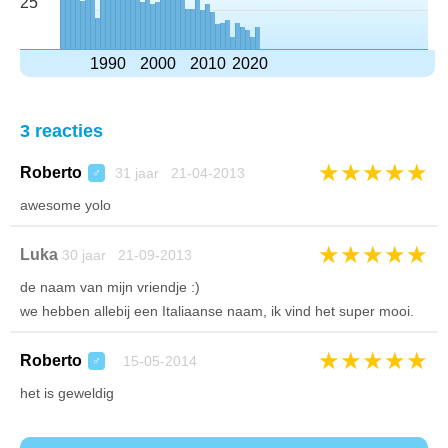
25
1990
2000
2010
2020
3 reacties
★
★
★
★
★
Roberto
31 jaar 21-04-2013
♂
awesome yolo
★
★
★
★
★
Luka
30 jaar 21-09-2013
de naam van mijn vriendje :)
we hebben allebij een Italiaanse naam, ik vind het super mooi.
★
★
★
★
★
Roberto
15-05-2014
♂
het is geweldig