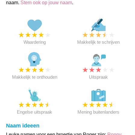
naam.
Stem ook op jouw naam
.
★
★
★
★
★
★
★
★
★
★
Waardering
Makkelijk te schrijven
★
★
★
★
★
★
★
★
★
★
Makkelijk te onthouden
Uitspraak
★
★
★
★
★
★
★
★
★
★
Engelse uitspraak
Mening buitenlanders
Naam ideeen
Leuke namen voor een broertje van Roger zijn:
Ronny
,