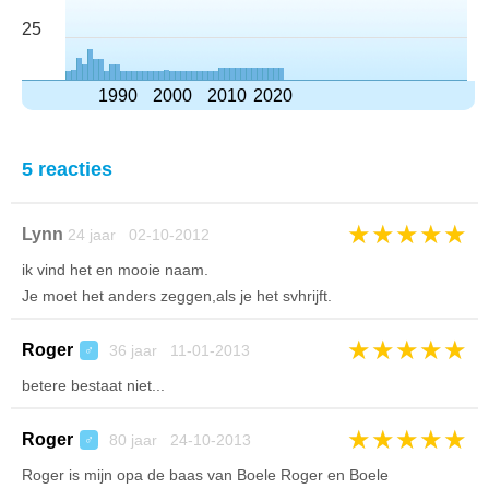
25
1990
2000
2010
2020
5 reacties
★
★
★
★
★
Lynn
24 jaar 02-10-2012
ik vind het en mooie naam.
Je moet het anders zeggen,als je het svhrijft.
★
★
★
★
★
Roger
36 jaar 11-01-2013
♂
betere bestaat niet...
★
★
★
★
★
Roger
80 jaar 24-10-2013
♂
Roger is mijn opa de baas van Boele Roger en Boele