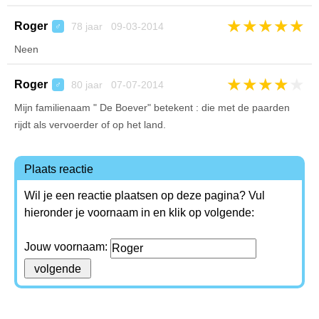
★
★
★
★
★
Roger
78 jaar 09-03-2014
♂
Neen
★
★
★
★
★
Roger
80 jaar 07-07-2014
♂
Mijn familienaam " De Boever" betekent : die met de paarden
rijdt als vervoerder of op het land.
Plaats reactie
Wil je een reactie plaatsen op deze pagina? Vul
hieronder je voornaam in en klik op volgende:
Jouw voornaam: