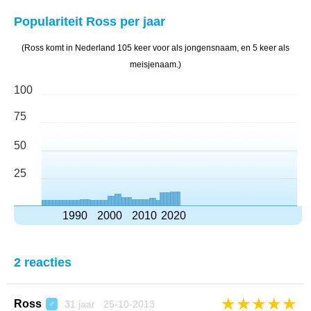
Populariteit Ross per jaar
(Ross komt in Nederland 105 keer voor als jongensnaam, en 5 keer als
meisjenaam.)
100
75
50
25
1990
2000
2010
2020
2 reacties
★
★
★
★
★
Ross
31 jaar 25-10-2013
♂