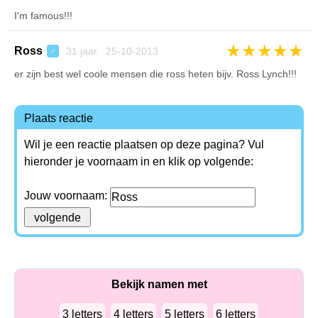
I'm famous!!!
★
★
★
★
★
Ross
31 jaar 25-10-2013
♂
er zijn best wel coole mensen die ross heten bijv. Ross Lynch!!!
Plaats reactie
Wil je een reactie plaatsen op deze pagina? Vul
hieronder je voornaam in en klik op volgende:
Jouw voornaam:
Bekijk namen met
3 letters
4 letters
5 letters
6 letters